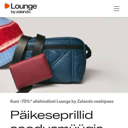
Ava m
Kuni -75%* allahindlust Lounge by Zalando veebipoes
Päikeseprillid