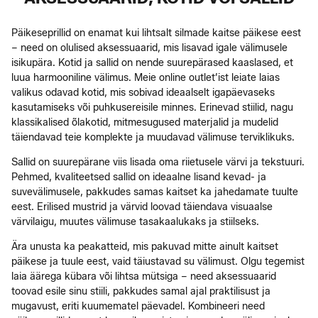
Päikeseprillid on enamat kui lihtsalt silmade kaitse päikese eest
– need on olulised aksessuaarid, mis lisavad igale välimusele
isikupära. Kotid ja sallid on nende suurepärased kaaslased, et
luua harmooniline välimus. Meie online outlet’ist leiate laias
valikus odavad kotid, mis sobivad ideaalselt igapäevaseks
kasutamiseks või puhkusereisile minnes. Erinevad stiilid, nagu
klassikalised õlakotid, mitmesugused materjalid ja mudelid
täiendavad teie komplekte ja muudavad välimuse terviklikuks.
Sallid on suurepärane viis lisada oma riietusele värvi ja tekstuuri.
Pehmed, kvaliteetsed sallid on ideaalne lisand kevad- ja
suvevälimusele, pakkudes samas kaitset ka jahedamate tuulte
eest. Erilised mustrid ja värvid loovad täiendava visuaalse
värvilaigu, muutes välimuse tasakaalukaks ja stiilseks.
Ära unusta ka peakatteid, mis pakuvad mitte ainult kaitset
päikese ja tuule eest, vaid täiustavad su välimust. Olgu tegemist
laia äärega kübara või lihtsa mütsiga – need aksessuaarid
toovad esile sinu stiili, pakkudes samal ajal praktilisust ja
mugavust, eriti kuumematel päevadel. Kombineeri need