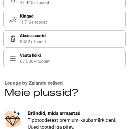
47 440+ toodet
Kingad
11 716+ toodet
Aksessuaarid
8432+ toodet
Vaata kõiki
67 588+ toodet
Lounge by Zalando eelised
Meie plussid?
Brändid, mida armastad
Tipptoodetest premium-kaubamärkideni.
Uued tooted iga päev.