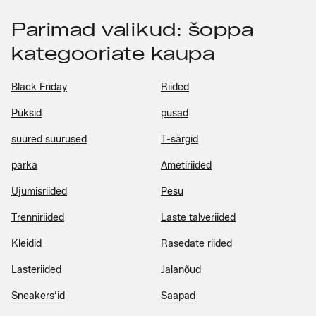
Parimad valikud: šoppa
kategooriate kaupa
Black Friday
Riided
Püksid
pusad
suured suurused
T-särgid
parka
Ametiriided
Ujumisriided
Pesu
Trenniriided
Laste talveriided
Kleidid
Rasedate riided
Lasteriided
Jalanõud
Sneakers’id
Saapad