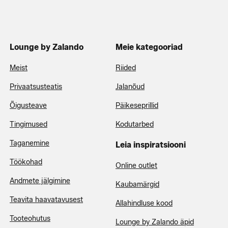
Lounge by Zalando
Meie kategooriad
Meist
Riided
Privaatsusteatis
Jalanõud
Õigusteave
Päikeseprillid
Tingimused
Kodutarbed
Taganemine
Leia inspiratsiooni
Töökohad
Online outlet
Andmete jälgimine
Kaubamärgid
Teavita haavatavusest
Allahindluse kood
Tooteohutus
Lounge by Zalando äpid