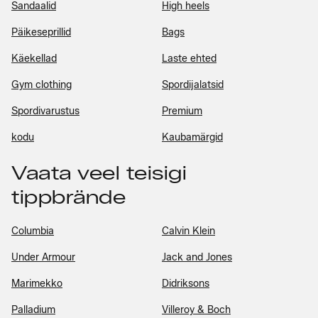
Sandaalid
High heels
Päikeseprillid
Bags
Käekellad
Laste ehted
Gym clothing
Spordijalatsid
Spordivarustus
Premium
kodu
Kaubamärgid
Vaata veel teisigi
tippbrände
Columbia
Calvin Klein
Under Armour
Jack and Jones
Marimekko
Didriksons
Palladium
Villeroy & Boch