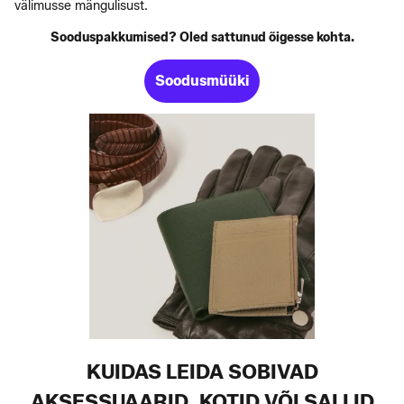
välimusse mängulisust.
Sooduspakkumised? Oled sattunud õigesse kohta.
Soodusmüüki
KUIDAS LEIDA SOBIVAD
AKSESSUAARID, KOTID VÕI SALLID