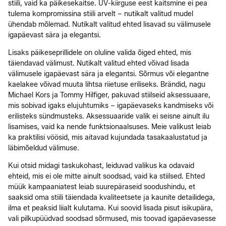
stiili, vaid ka päikesekaitse. UV-kiirguse eest kaitsmine ei pea
tulema kompromissina stiili arvelt – nutikalt valitud mudel
ühendab mõlemad. Nutikalt valitud ehted lisavad su välimusele
igapäevast sära ja elegantsi.
Lisaks päikeseprillidele on oluline valida õiged ehted, mis
täiendavad välimust. Nutikalt valitud ehted võivad lisada
välimusele igapäevast sära ja elegantsi. Sõrmus või elegantne
kaelakee võivad muuta lihtsa riietuse eriliseks. Brändid, nagu
Michael Kors ja Tommy Hilfiger, pakuvad stiilseid aksessuaare,
mis sobivad igaks elujuhtumiks – igapäevaseks kandmiseks või
erilisteks sündmusteks. Aksessuaaride valik ei seisne ainult ilu
lisamises, vaid ka nende funktsionaalsuses. Meie valikust leiab
ka praktilisi vöösid, mis aitavad kujundada tasakaalustatud ja
läbimõeldud välimuse.
Kui otsid midagi taskukohast, leiduvad valikus ka odavaid
ehteid, mis ei ole mitte ainult soodsad, vaid ka stiilsed. Ehted
müük kampaaniatest leiab suurepäraseid soodushindu, et
saaksid oma stiili täiendada kvaliteetsete ja kaunite detailidega,
ilma et peaksid liialt kulutama. Kui soovid lisada pisut isikupära,
vali pilkupüüdvad soodsad sõrmused, mis toovad igapäevasesse