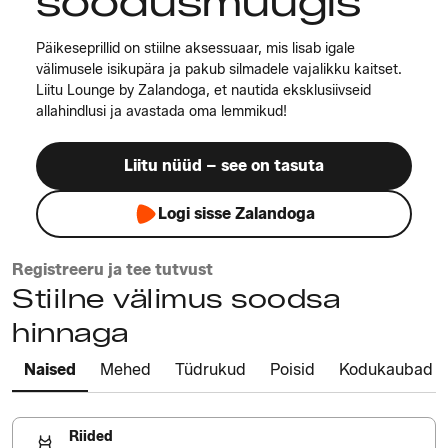
soodusmüügis
Päikeseprillid on stiilne aksessuaar, mis lisab igale
välimusele isikupära ja pakub silmadele vajalikku kaitset.
Liitu Lounge by Zalandoga, et nautida eksklusiivseid
allahindlusi ja avastada oma lemmikud!
Liitu nüüd – see on tasuta
Logi sisse Zalandoga
Registreeru ja tee tutvust
Stiilne välimus soodsa
hinnaga
Naised
Mehed
Tüdrukud
Poisid
Kodukaubad
Riided