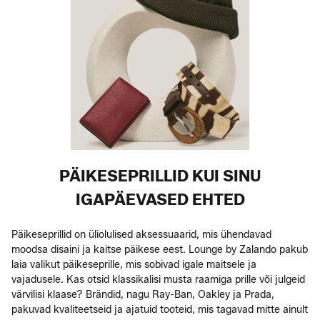
PÄIKESEPRILLID KUI SINU
IGAPÄEVASED EHTED
Päikeseprillid on üliolulised aksessuaarid, mis ühendavad
moodsa disaini ja kaitse päikese eest. Lounge by Zalando pakub
laia valikut päikeseprille, mis sobivad igale maitsele ja
vajadusele. Kas otsid klassikalisi musta raamiga prille või julgeid
värvilisi klaase? Brändid, nagu Ray-Ban, Oakley ja Prada,
pakuvad kvaliteetseid ja ajatuid tooteid, mis tagavad mitte ainult