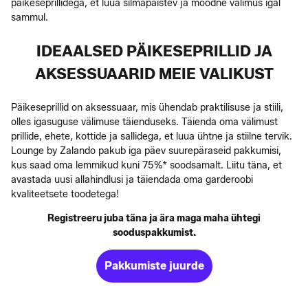
päikeseprillidega, et luua silmapaistev ja moodne välimus igal
sammul.
IDEAALSED PÄIKESEPRILLID JA
AKSESSUAARID MEIE VALIKUST
Päikeseprillid on aksessuaar, mis ühendab praktilisuse ja stiili,
olles igasuguse välimuse täienduseks. Täienda oma välimust
prillide, ehete, kottide ja sallidega, et luua ühtne ja stiilne tervik.
Lounge by Zalando pakub iga päev suurepäraseid pakkumisi,
kus saad oma lemmikud kuni 75%* soodsamalt. Liitu täna, et
avastada uusi allahindlusi ja täiendada oma garderoobi
kvaliteetsete toodetega!
Registreeru juba täna ja ära maga maha ühtegi
sooduspakkumist.
Pakkumiste juurde