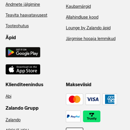
Andmete jälgimine
Kaubamärgid
Teavita haavatavusest
Allahindluse kood
Tooteohutus
Lounge by Zalando äpid
Äpid
Järgmise hooaja lemmikud
Klienditeenindus
Makseviisid
Abi
Zalando Grupp
Zalando