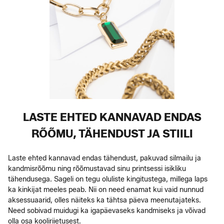
LASTE EHTED KANNAVAD ENDAS
RÕÕMU, TÄHENDUST JA STIILI
Laste ehted kannavad endas tähendust, pakuvad silmailu ja
kandmisrõõmu ning rõõmustavad sinu printsessi isikliku
tähendusega. Sageli on tegu oluliste kingitustega, millega laps
ka kinkijat meeles peab. Nii on need enamat kui vaid nunnud
aksessuaarid, olles näiteks ka tähtsa päeva meenutajateks.
Need sobivad muidugi ka igapäevaseks kandmiseks ja võivad
olla osa kooliriietusest.