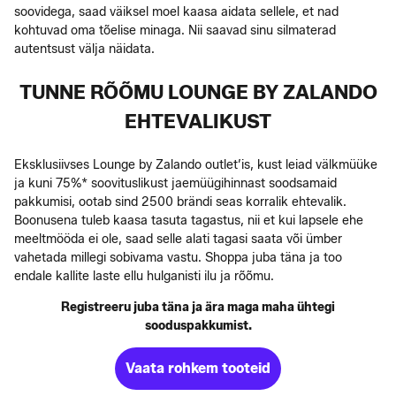
soovidega, saad väiksel moel kaasa aidata sellele, et nad
kohtuvad oma tõelise minaga. Nii saavad sinu silmaterad
autentsust välja näidata.
TUNNE RÕÕMU LOUNGE BY ZALANDO
EHTEVALIKUST
Eksklusiivses Lounge by Zalando outlet’is, kust leiad välkmüüke
ja kuni 75%* soovituslikust jaemüügihinnast soodsamaid
pakkumisi, ootab sind 2500 brändi seas korralik ehtevalik.
Boonusena tuleb kaasa tasuta tagastus, nii et kui lapsele ehe
meeltmööda ei ole, saad selle alati tagasi saata või ümber
vahetada millegi sobivama vastu. Shoppa juba täna ja too
endale kallite laste ellu hulganisti ilu ja rõõmu.
Registreeru juba täna ja ära maga maha ühtegi
sooduspakkumist.
Vaata rohkem tooteid