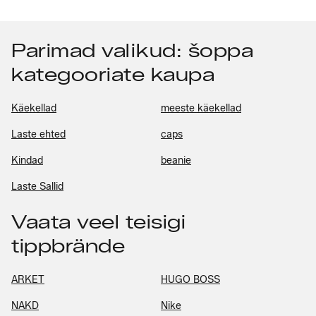
Parimad valikud: šoppa
kategooriate kaupa
Käekellad
meeste käekellad
Laste ehted
caps
Kindad
beanie
Laste Sallid
Vaata veel teisigi
tippbrände
ARKET
HUGO BOSS
NAKD
Nike