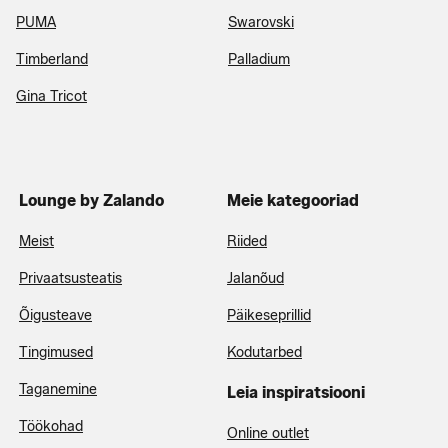
PUMA
Swarovski
Timberland
Palladium
Gina Tricot
Lounge by Zalando
Meie kategooriad
Meist
Riided
Privaatsusteatis
Jalanõud
Õigusteave
Päikeseprillid
Tingimused
Kodutarbed
Taganemine
Leia inspiratsiooni
Töökohad
Online outlet