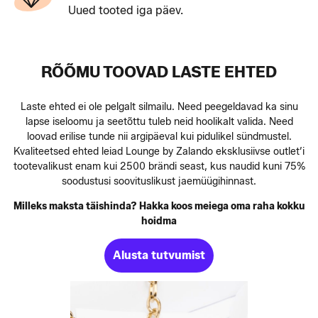
Uued tooted iga päev.
RÕÕMU TOOVAD LASTE EHTED
Laste ehted ei ole pelgalt silmailu. Need peegeldavad ka sinu
lapse iseloomu ja seetõttu tuleb neid hoolikalt valida. Need
loovad erilise tunde nii argipäeval kui pidulikel sündmustel.
Kvaliteetsed ehted leiad Lounge by Zalando eksklusiivse outlet’i
tootevalikust enam kui 2500 brändi seast, kus naudid kuni 75%
soodustusi soovituslikust jaemüügihinnast.
Milleks maksta täishinda? Hakka koos meiega oma raha kokku
hoidma
Alusta tutvumist