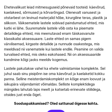
Ehetevalikust leiad mitmesuguseid põnevaid tooteid: käevõrud,
kaelakeed, sõrmused ja kõrvarõngad. Olenevalt vanusest ja
otstarbest on levinud materjalid hõbe, kirurgiline teras, plastik ja
silikoon. Väiksematele lastele sobivad paindumatud ehted, mis
katki ei lähe. Suurematele lastele võib osta ka pisemate
detailidega ehteid, mis meenutavad enam täiskasvanute
klassikalisi aksessuaare. Laste ehted on samas pigem
värvilisemad, kirgaste detailide ja nunnude osakestega, mis
meeldivad nii vanematele kui lastele endile. Peamine on valida
turvalised ehted, mis oleks eakohased. Nii on aksessuaaride
kandmine kõigi jaoks meeldiv kogemus.
Lastele pakutakse vahel ka ehete valmistamise komplekte. Sel
juhul saab sinu pisipõnn ise oma käevõrud ja kaelaketid kokku
panna. Selline meisterdamiskomplekt on kõige enam loovust ja
isikupära väljendamist võimaldav. Selliste komplektidega
mängides lahutab laps meelt ja katsetab erinevate stiilidega,
otsides just enda õiget.
Sooduspakkumised? Oled sattunud õigesse kohta.