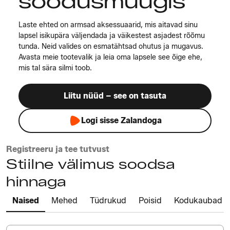
soodusmüügis
Laste ehted on armsad aksessuaarid, mis aitavad sinu
lapsel isikupära väljendada ja väikestest asjadest rõõmu
tunda. Neid valides on esmatähtsad ohutus ja mugavus.
Avasta meie tootevalik ja leia oma lapsele see õige ehe,
mis tal sära silmi toob.
Liitu nüüd – see on tasuta
Logi sisse Zalandoga
Registreeru ja tee tutvust
Stiilne välimus soodsa
hinnaga
Naised
Mehed
Tüdrukud
Poisid
Kodukaubad