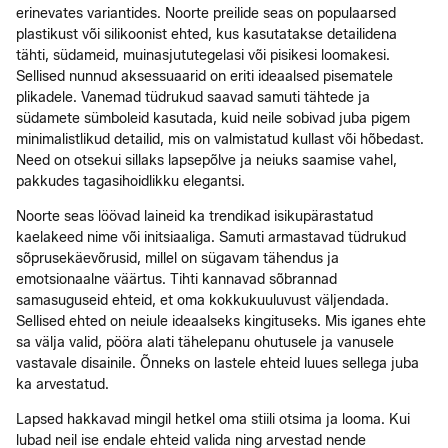
erinevates variantides. Noorte preilide seas on populaarsed
plastikust või silikoonist ehted, kus kasutatakse detailidena
tähti, südameid, muinasjututegelasi või pisikesi loomakesi.
Sellised nunnud aksessuaarid on eriti ideaalsed pisematele
plikadele. Vanemad tüdrukud saavad samuti tähtede ja
südamete sümboleid kasutada, kuid neile sobivad juba pigem
minimalistlikud detailid, mis on valmistatud kullast või hõbedast.
Need on otsekui sillaks lapsepõlve ja neiuks saamise vahel,
pakkudes tagasihoidlikku elegantsi.
Noorte seas löövad laineid ka trendikad isikupärastatud
kaelakeed nime või initsiaaliga. Samuti armastavad tüdrukud
sõprusekäevõrusid, millel on sügavam tähendus ja
emotsionaalne väärtus. Tihti kannavad sõbrannad
samasuguseid ehteid, et oma kokkukuuluvust väljendada.
Sellised ehted on neiule ideaalseks kingituseks. Mis iganes ehte
sa välja valid, pööra alati tähelepanu ohutusele ja vanusele
vastavale disainile. Õnneks on lastele ehteid luues sellega juba
ka arvestatud.
Lapsed hakkavad mingil hetkel oma stiili otsima ja looma. Kui
lubad neil ise endale ehteid valida ning arvestad nende