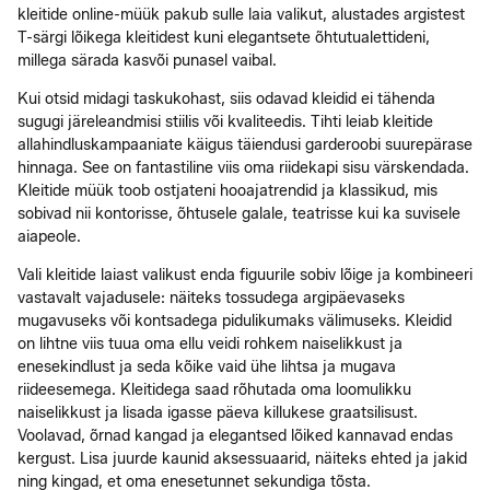
kleitide online-müük pakub sulle laia valikut, alustades argistest
T-särgi lõikega kleitidest kuni elegantsete õhtutualettideni,
millega särada kasvõi punasel vaibal.
Kui otsid midagi taskukohast, siis odavad kleidid ei tähenda
sugugi järeleandmisi stiilis või kvaliteedis. Tihti leiab kleitide
allahindluskampaaniate käigus täiendusi garderoobi suurepärase
hinnaga. See on fantastiline viis oma riidekapi sisu värskendada.
Kleitide müük toob ostjateni hooajatrendid ja klassikud, mis
sobivad nii kontorisse, õhtusele galale, teatrisse kui ka suvisele
aiapeole.
Vali kleitide laiast valikust enda figuurile sobiv lõige ja kombineeri
vastavalt vajadusele: näiteks tossudega argipäevaseks
mugavuseks või kontsadega pidulikumaks välimuseks. Kleidid
on lihtne viis tuua oma ellu veidi rohkem naiselikkust ja
enesekindlust ja seda kõike vaid ühe lihtsa ja mugava
riideesemega. Kleitidega saad rõhutada oma loomulikku
naiselikkust ja lisada igasse päeva killukese graatsilisust.
Voolavad, õrnad kangad ja elegantsed lõiked kannavad endas
kergust. Lisa juurde kaunid aksessuaarid, näiteks ehted ja jakid
ning kingad, et oma enesetunnet sekundiga tõsta.