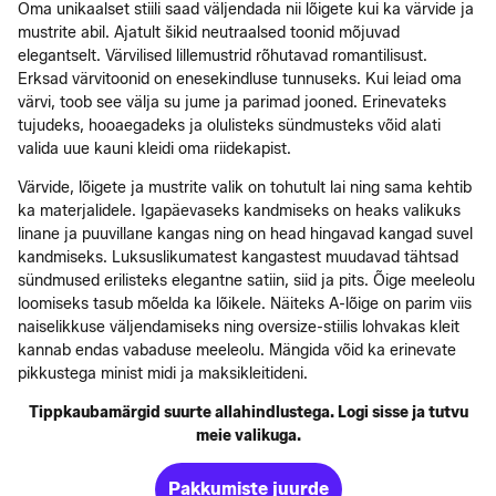
Oma unikaalset stiili saad väljendada nii lõigete kui ka värvide ja
mustrite abil. Ajatult šikid neutraalsed toonid mõjuvad
elegantselt. Värvilised lillemustrid rõhutavad romantilisust.
Erksad värvitoonid on enesekindluse tunnuseks. Kui leiad oma
värvi, toob see välja su jume ja parimad jooned. Erinevateks
tujudeks, hooaegadeks ja olulisteks sündmusteks võid alati
valida uue kauni kleidi oma riidekapist.
Värvide, lõigete ja mustrite valik on tohutult lai ning sama kehtib
ka materjalidele. Igapäevaseks kandmiseks on heaks valikuks
linane ja puuvillane kangas ning on head hingavad kangad suvel
kandmiseks. Luksuslikumatest kangastest muudavad tähtsad
sündmused erilisteks elegantne satiin, siid ja pits. Õige meeleolu
loomiseks tasub mõelda ka lõikele. Näiteks A-lõige on parim viis
naiselikkuse väljendamiseks ning oversize-stiilis lohvakas kleit
kannab endas vabaduse meeleolu. Mängida võid ka erinevate
pikkustega minist midi ja maksikleitideni.
Tippkaubamärgid suurte allahindlustega. Logi sisse ja tutvu
meie valikuga.
Pakkumiste juurde