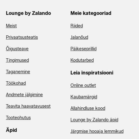
Lounge by Zalando
Meie kategooriad
Meist
Riided
Privaatsusteatis
Jalanõud
Õigusteave
Päikeseprillid
Tingimused
Kodutarbed
Taganemine
Leia inspiratsiooni
Töökohad
Online outlet
Andmete jälgimine
Kaubamärgid
Teavita haavatavusest
Allahindluse kood
Tooteohutus
Lounge by Zalando äpid
Äpid
Järgmise hooaja lemmikud