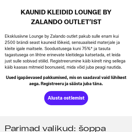
KAUNID KLEIDID LOUNGE BY
ZALANDO OUTLET’IST
Eksklusiivne Lounge by Zalando outlet pakub sulle enam kui
2500 brändi seast kauneid lõikeid, sensuaalseid materjale ja
kleite igale maitsele. Soodustusega kuni 75%* ja tasuta
tagastusega on lihtne erinevate kleitidega katsetada, et leida
just sulle sobivad stiilid. Registreerumine käib kiirelt ning sellega
käib kaasas mitmeid boonuseid, mida võid juba peagi nautida.
Uued igapäevased pakkumised, mis on saadaval vaid lühikest
aega. Registreeru ja säästa juba täna.
Alusta ostlemist
Parimad valikud: šoppa