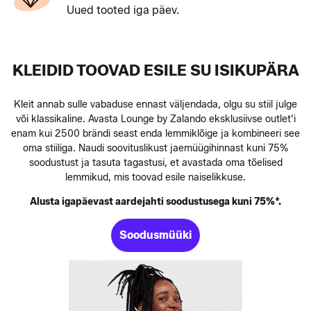
Uued tooted iga päev.
KLEIDID TOOVAD ESILE SU ISIKUPÄRA
Kleit annab sulle vabaduse ennast väljendada, olgu su stiil julge
või klassikaline. Avasta Lounge by Zalando eksklusiivse outlet’i
enam kui 2500 brändi seast enda lemmiklõige ja kombineeri see
oma stiiliga. Naudi soovituslikust jaemüügihinnast kuni 75%
soodustust ja tasuta tagastusi, et avastada oma tõelised
lemmikud, mis toovad esile naiselikkuse.
Alusta igapäevast aardejahti soodustusega kuni 75%*.
Soodusmüüki