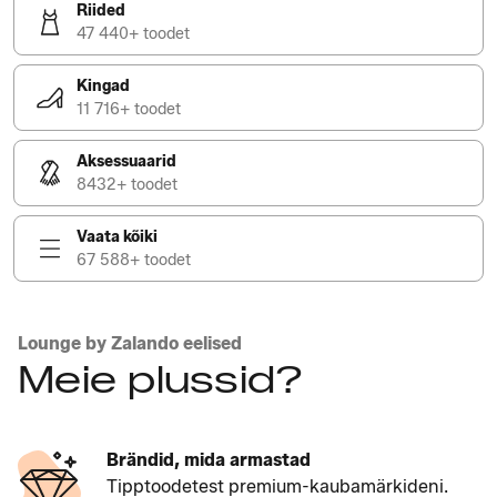
Riided
47 440+ toodet
Kingad
11 716+ toodet
Aksessuaarid
8432+ toodet
Vaata kõiki
67 588+ toodet
Lounge by Zalando eelised
Meie plussid?
Brändid, mida armastad
Tipptoodetest premium-kaubamärkideni.