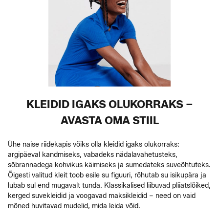
KLEIDID IGAKS OLUKORRAKS –
AVASTA OMA STIIL
Ühe naise riidekapis võiks olla kleidid igaks olukorraks:
argipäeval kandmiseks, vabadeks nädalavahetusteks,
sõbrannadega kohvikus käimiseks ja sumedateks suveõhtuteks.
Õigesti valitud kleit toob esile su figuuri, rõhutab su isikupära ja
lubab sul end mugavalt tunda. Klassikalised liibuvad pliiatslõiked,
kerged suvekleidid ja voogavad maksikleidid – need on vaid
mõned huvitavad mudelid, mida leida võid.