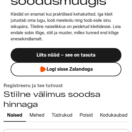
soodusmüügis
Kleidid on enamat kui praktilised kehakatted. Iga kleit
jutustab oma lugu, loob meeleolu ning toob esile sinu
isikupära. Tõeline naiselikkus on peidetud kleitidesse. Leia
endale sobiv lõige, stiil ja muster, milles tunned end kõige
enesekindlamalt.
Liitu nüüd – see on tasuta
Logi sisse Zalandoga
Registreeru ja tee tutvust
Stiilne välimus soodsa
hinnaga
Naised
Mehed
Tüdrukud
Poisid
Kodukaubad