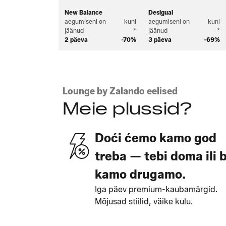
New Balance
Desigual
aegumiseni on
kuni
aegumiseni on
kuni
jäänud
*
jäänud
*
2 päeva
-70%
3 päeva
-69%
Lounge by Zalando eelised
Meie plussid?
Doći ćemo kamo god
treba — tebi doma ili b
kamo drugamo.
Iga päev premium-kaubamärgid.
Mõjusad stiilid, väike kulu.