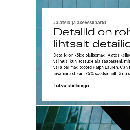
Jalatsid ja aksessuaarid
Detailid on r
lihtsalt detaili
Detailid on kõige olulisemad. Alates
kella
välimus, kuni
tossude
aja
saabasteni
, mi
välja parimad tooted
Ralph Lauren
,
Calvi
tavahinnast kuni 75% soodsamalt. Sinu
o
Tutvu stiillidega
Tutvu stiillidega