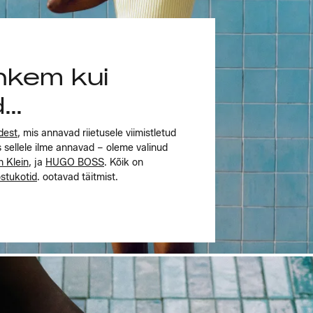
ohkem kui
d…
dest
, mis annavad riietusele viimistletud
s sellele ilme annavad – oleme valinud
n Klein
, ja
HUGO BOSS
. Kõik on
stukotid
. ootavad täitmist.