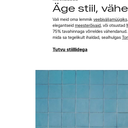
Äge stiil, väh
Vali meid oma lemmik
veebiväljamüügiks
elegantseid
meesterõivaid
, või otsustad
75% tavahinnaga võrreldes vähendanud. Ei
mida sa tegelikult ihaldad, sealhulgas
Tom
Tutvu stiillidega
Tutvu stiillidega