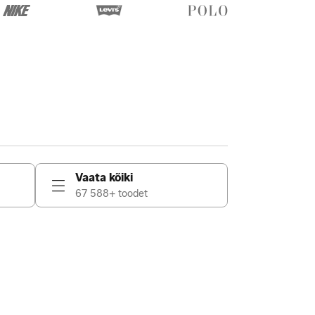
Vaata kõiki
67 588+ toodet