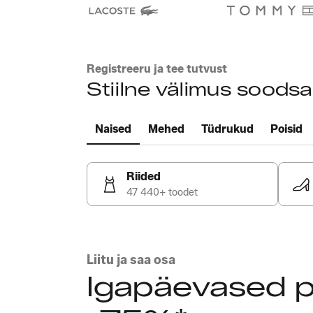
Registreeru ja tee tutvust
Stiilne välimus soods
Naised
Mehed
Tüdrukud
Poisid
Riided
47 440+ toodet
Liitu ja saa osa
Igapäevased 