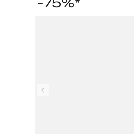
-75%*
Eelmine