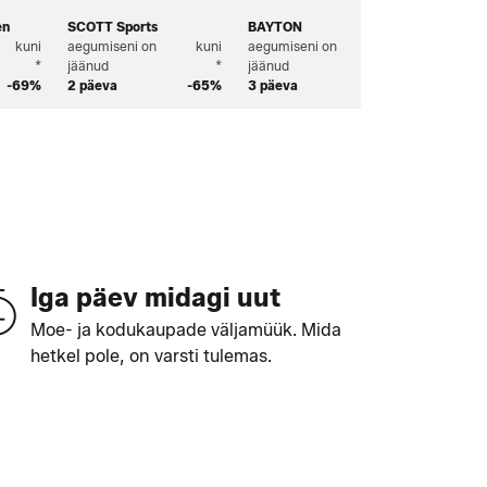
en
SCOTT Sports
BAYTON
PROFUO
kuni
aegumiseni on
kuni
aegumiseni on
kuni
aegumise
*
jäänud
*
jäänud
*
jäänud
-69%
2 päeva
-65%
3 päeva
-65%
2 päeva
Iga päev midagi uut
Moe- ja kodukaupade väljamüük. Mida
hetkel pole, on varsti tulemas.