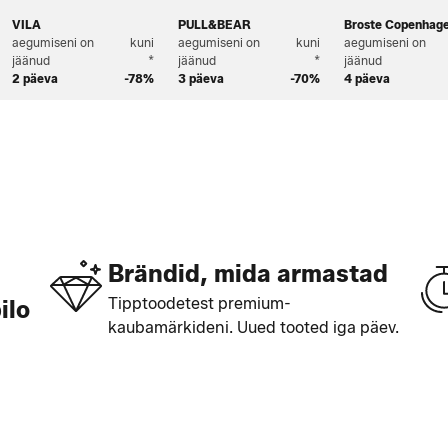
VILA
PULL&BEAR
Broste Copenhag
aegumiseni on
kuni
aegumiseni on
kuni
aegumiseni on
jäänud
*
jäänud
*
jäänud
2 päeva
-78%
3 päeva
-70%
4 päeva
Brändid, mida armastad
Tipptoodetest premium-
ilo
kaubamärkideni. Uued tooted iga päev.