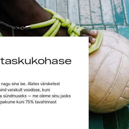
 taskukohase
agu sina ise. Alates värsketest
ind varakult voodisse, kuni
va sündmuseks — me oleme sinu jaoks
a pakume kuni 75% tavahinnast