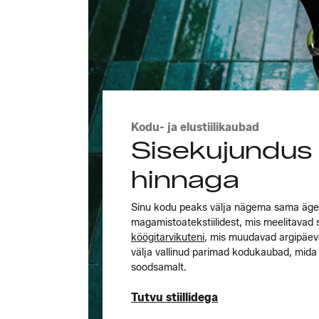
Kodu- ja elustiilikaubad
Sisekujundus
hinnaga
Sinu kodu peaks välja nägema sama äge n
magamistoatekstiilidest, mis meelitavad s
köögitarvikuteni
, mis muudavad argipäe
välja vallinud parimad kodukaubad, mid
soodsamalt.
Tutvu stiillidega