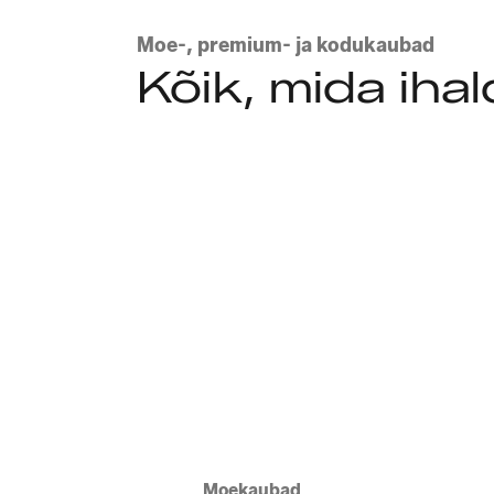
Moe-, premium- ja kodukaubad
Kõik, mida ih
Tutvu stiillidega
Moekaubad