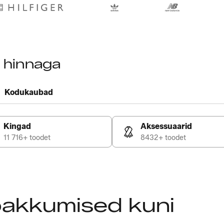
a hinnaga
Kodukaubad
Kingad
Aksessuaarid
11 716+ toodet
8432+ toodet
pakkumised kuni