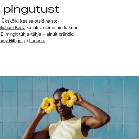
e pingutust
. Ükskõik, kas sa otsid
naiste
-
Michael Kors
, kasuks, oleme hindu kuni
 mingit tühja-tähja – ainult brändid,
my Hilfiger
ja
Lacoste
.