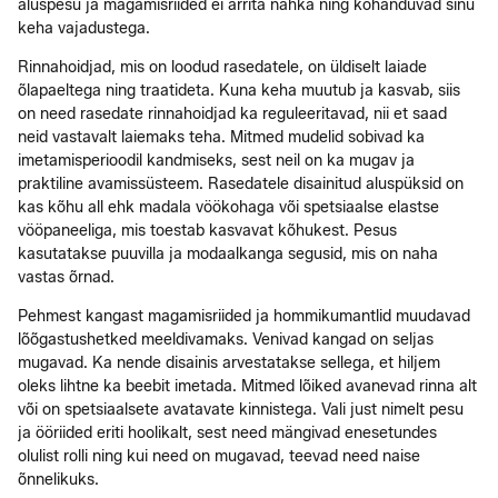
aluspesu ja magamisriided ei ärrita nahka ning kohanduvad sinu
keha vajadustega.
Rinnahoidjad, mis on loodud rasedatele, on üldiselt laiade
õlapaeltega ning traatideta. Kuna keha muutub ja kasvab, siis
on need rasedate rinnahoidjad ka reguleeritavad, nii et saad
neid vastavalt laiemaks teha. Mitmed mudelid sobivad ka
imetamisperioodil kandmiseks, sest neil on ka mugav ja
praktiline avamissüsteem. Rasedatele disainitud aluspüksid on
kas kõhu all ehk madala vöökohaga või spetsiaalse elastse
vööpaneeliga, mis toestab kasvavat kõhukest. Pesus
kasutatakse puuvilla ja modaalkanga segusid, mis on naha
vastas õrnad.
Pehmest kangast magamisriided ja hommikumantlid muudavad
lõõgastushetked meeldivamaks. Venivad kangad on seljas
mugavad. Ka nende disainis arvestatakse sellega, et hiljem
oleks lihtne ka beebit imetada. Mitmed lõiked avanevad rinna alt
või on spetsiaalsete avatavate kinnistega. Vali just nimelt pesu
ja ööriided eriti hoolikalt, sest need mängivad enesetundes
olulist rolli ning kui need on mugavad, teevad need naise
õnnelikuks.