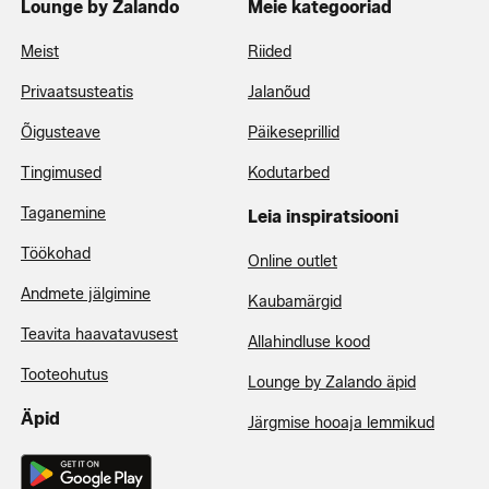
Lounge by Zalando
Meie kategooriad
Meist
Riided
Privaatsusteatis
Jalanõud
Õigusteave
Päikeseprillid
Tingimused
Kodutarbed
Taganemine
Leia inspiratsiooni
Töökohad
Online outlet
Andmete jälgimine
Kaubamärgid
Teavita haavatavusest
Allahindluse kood
Tooteohutus
Lounge by Zalando äpid
Äpid
Järgmise hooaja lemmikud