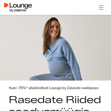
Ava m
Kuni -75%* allahindlust Lounge by Zalando veebipoes
Rasedate Riided