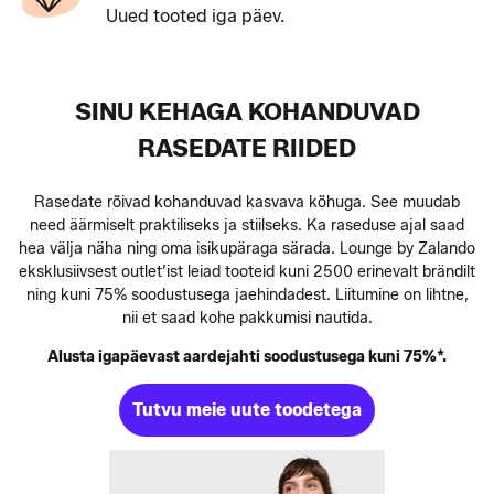
Uued tooted iga päev.
SINU KEHAGA KOHANDUVAD
RASEDATE RIIDED
Rasedate rõivad kohanduvad kasvava kõhuga. See muudab
need äärmiselt praktiliseks ja stiilseks. Ka raseduse ajal saad
hea välja näha ning oma isikupäraga särada. Lounge by Zalando
eksklusiivsest outlet’ist leiad tooteid kuni 2500 erinevalt brändilt
ning kuni 75% soodustusega jaehindadest. Liitumine on lihtne,
nii et saad kohe pakkumisi nautida.
Alusta igapäevast aardejahti soodustusega kuni 75%*.
Tutvu meie uute toodetega