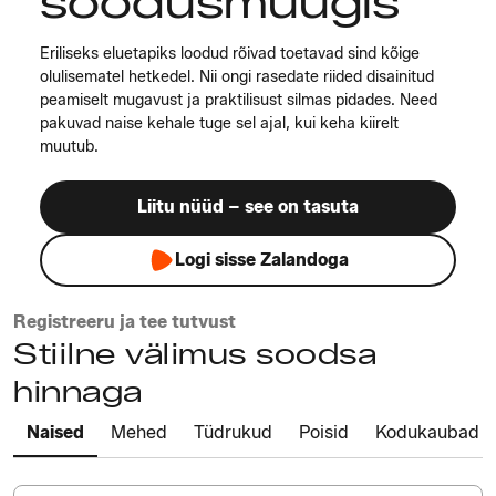
soodusmüügis
Eriliseks eluetapiks loodud rõivad toetavad sind kõige
olulisematel hetkedel. Nii ongi rasedate riided disainitud
peamiselt mugavust ja praktilisust silmas pidades. Need
pakuvad naise kehale tuge sel ajal, kui keha kiirelt
muutub.
Liitu nüüd – see on tasuta
Logi sisse Zalandoga
Registreeru ja tee tutvust
Stiilne välimus soodsa
hinnaga
Naised
Mehed
Tüdrukud
Poisid
Kodukaubad