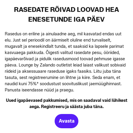
RASEDATE RÕIVAD LOOVAD HEA
ENESETUNDE IGA PÄEV
Rasedus on eriline ja ainulaadne aeg, mil kasvatad endas uut
elu. Just sel perioodil on äärmiselt oluline end turvaliselt,
mugavalt ja enesekindlalt tunda, et saaksid ka lapsele parimat
kasvuaega pakkuda. Õigesti valitud rasedate pesu, ööriided,
igapäevarõivad ja pidulik rasedusmood toovad pehmuse igasse
päeva. Lounge by Zalando outletist leiad laiast valikust sobivaid
riideid ja aksessuaare raseduse igaks faasiks. Liitu juba täna
tasuta, sest registreerumine on lihtne ja kiire. Seda enam, et
naudid kuni 75%* soodustust soovituslikust jaemüügihinnast.
Panusta iseendasse nüüd ja praegu.
Uued igapäevased pakkumised, mis on saadaval vaid lühikest
aega. Registreeru ja säästa juba täna.
Avasta