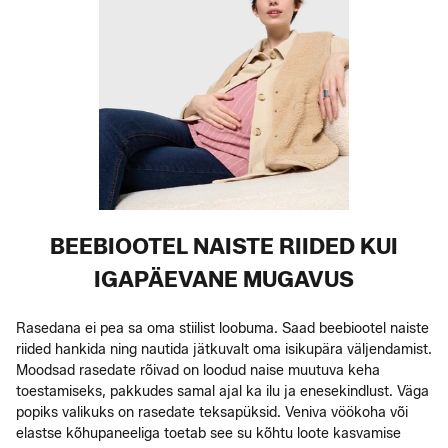
BEEBIOOTEL NAISTE RIIDED KUI
IGAPÄEVANE MUGAVUS
Rasedana ei pea sa oma stiilist loobuma. Saad beebiootel naiste
riided hankida ning nautida jätkuvalt oma isikupära väljendamist.
Moodsad rasedate rõivad on loodud naise muutuva keha
toestamiseks, pakkudes samal ajal ka ilu ja enesekindlust. Väga
popiks valikuks on rasedate teksapüksid. Veniva vöökoha või
elastse kõhupaneeliga toetab see su kõhtu loote kasvamise