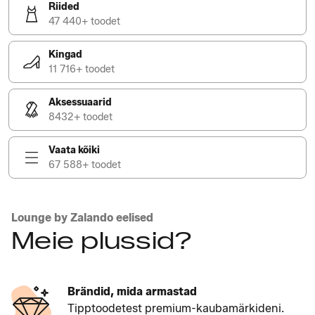
Riided
47 440+ toodet
Kingad
11 716+ toodet
Aksessuaarid
8432+ toodet
Vaata kõiki
67 588+ toodet
Lounge by Zalando eelised
Meie plussid?
Brändid, mida armastad
Tipptoodetest premium-kaubamärkideni.