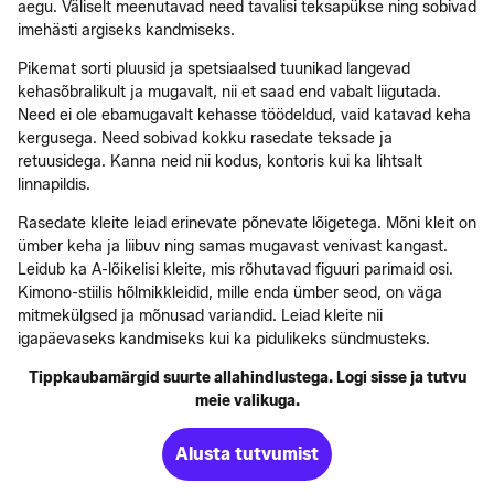
aegu. Väliselt meenutavad need tavalisi teksapükse ning sobivad
imehästi argiseks kandmiseks.
Pikemat sorti pluusid ja spetsiaalsed tuunikad langevad
kehasõbralikult ja mugavalt, nii et saad end vabalt liigutada.
Need ei ole ebamugavalt kehasse töödeldud, vaid katavad keha
kergusega. Need sobivad kokku rasedate teksade ja
retuusidega. Kanna neid nii kodus, kontoris kui ka lihtsalt
linnapildis.
Rasedate kleite leiad erinevate põnevate lõigetega. Mõni kleit on
ümber keha ja liibuv ning samas mugavast venivast kangast.
Leidub ka A-lõikelisi kleite, mis rõhutavad figuuri parimaid osi.
Kimono-stiilis hõlmikkleidid, mille enda ümber seod, on väga
mitmekülgsed ja mõnusad variandid. Leiad kleite nii
igapäevaseks kandmiseks kui ka pidulikeks sündmusteks.
Tippkaubamärgid suurte allahindlustega. Logi sisse ja tutvu
meie valikuga.
Alusta tutvumist