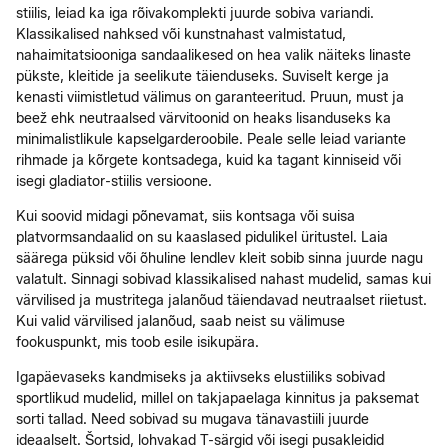
stiilis, leiad ka iga rõivakomplekti juurde sobiva variandi.
Klassikalised nahksed või kunstnahast valmistatud,
nahaimitatsiooniga sandaalikesed on hea valik näiteks linaste
pükste, kleitide ja seelikute täienduseks. Suviselt kerge ja
kenasti viimistletud välimus on garanteeritud. Pruun, must ja
beež ehk neutraalsed värvitoonid on heaks lisanduseks ka
minimalistlikule kapselgarderoobile. Peale selle leiad variante
rihmade ja kõrgete kontsadega, kuid ka tagant kinniseid või
isegi gladiator-stiilis versioone.
Kui soovid midagi põnevamat, siis kontsaga või suisa
platvormsandaalid on su kaaslased pidulikel üritustel. Laia
säärega püksid või õhuline lendlev kleit sobib sinna juurde nagu
valatult. Sinnagi sobivad klassikalised nahast mudelid, samas kui
värvilised ja mustritega jalanõud täiendavad neutraalset riietust.
Kui valid värvilised jalanõud, saab neist su välimuse
fookuspunkt, mis toob esile isikupära.
Igapäevaseks kandmiseks ja aktiivseks elustiiliks sobivad
sportlikud mudelid, millel on takjapaelaga kinnitus ja paksemat
sorti tallad. Need sobivad su mugava tänavastiili juurde
ideaalselt. Šortsid, lohvakad T-särgid või isegi pusakleidid