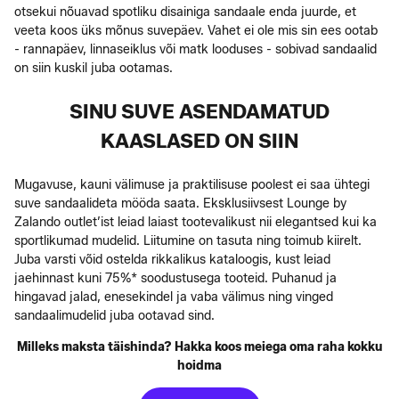
otsekui nõuavad spotliku disainiga sandaale enda juurde, et
veeta koos üks mõnus suvepäev. Vahet ei ole mis sin ees ootab
- rannapäev, linnaseiklus või matk looduses - sobivad sandaalid
on siin kuskil juba ootamas.
SINU SUVE ASENDAMATUD
KAASLASED ON SIIN
Mugavuse, kauni välimuse ja praktilisuse poolest ei saa ühtegi
suve sandaalideta mööda saata. Eksklusiivsest Lounge by
Zalando outlet’ist leiad laiast tootevalikust nii elegantsed kui ka
sportlikumad mudelid. Liitumine on tasuta ning toimub kiirelt.
Juba varsti võid ostelda rikkalikus kataloogis, kust leiad
jaehinnast kuni 75%* soodustusega tooteid. Puhanud ja
hingavad jalad, enesekindel ja vaba välimus ning vinged
sandaalimudelid juba ootavad sind.
Milleks maksta täishinda? Hakka koos meiega oma raha kokku
hoidma