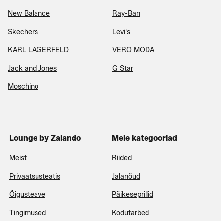
New Balance
Ray-Ban
Skechers
Levi's
KARL LAGERFELD
VERO MODA
Jack and Jones
G Star
Moschino
Lounge by Zalando
Meie kategooriad
Meist
Riided
Privaatsusteatis
Jalanõud
Õigusteave
Päikeseprillid
Tingimused
Kodutarbed