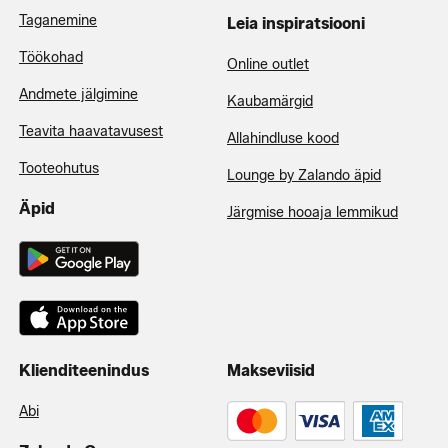
Taganemine
Leia inspiratsiooni
Töökohad
Online outlet
Andmete jälgimine
Kaubamärgid
Teavita haavatavusest
Allahindluse kood
Tooteohutus
Lounge by Zalando äpid
Äpid
Järgmise hooaja lemmikud
Klienditeenindus
Makseviisid
Abi