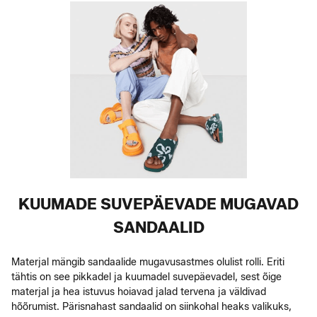
KUUMADE SUVEPÄEVADE MUGAVAD
SANDAALID
Materjal mängib sandaalide mugavusastmes olulist rolli. Eriti
tähtis on see pikkadel ja kuumadel suvepäevadel, sest õige
materjal ja hea istuvus hoiavad jalad tervena ja väldivad
hõõrumist. Pärisnahast sandaalid on siinkohal heaks valikuks,