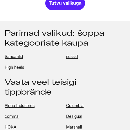
Tutvu valikuga
Parimad valikud: šoppa
kategooriate kaupa
Sandaalid
sussid
High heels
Vaata veel teisigi
tippbrände
Alpha Industries
Columbia
comma
Desigual
HOKA
Marshall