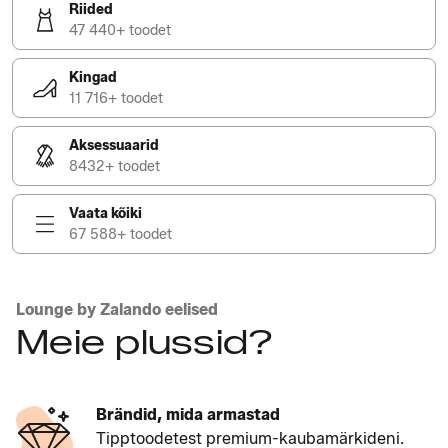
Riided
47 440+ toodet
Kingad
11 716+ toodet
Aksessuaarid
8432+ toodet
Vaata kõiki
67 588+ toodet
Lounge by Zalando eelised
Meie plussid?
Brändid, mida armastad
Tipptoodetest premium-kaubamärkideni.