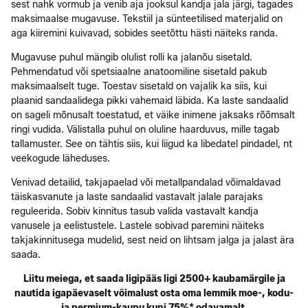
sest nahk vormub ja venib aja jooksul kandja jala järgi, tagades
maksimaalse mugavuse. Tekstiil ja sünteetilised materjalid on
aga kiiremini kuivavad, sobides seetõttu hästi näiteks randa.
Mugavuse puhul mängib olulist rolli ka jalanõu sisetald.
Pehmendatud või spetsiaalne anatoomiline sisetald pakub
maksimaalselt tuge. Toestav sisetald on vajalik ka siis, kui
plaanid sandaalidega pikki vahemaid läbida. Ka laste sandaalid
on sageli mõnusalt toestatud, et väike inimene jaksaks rõõmsalt
ringi vudida. Välistalla puhul on oluline haarduvus, mille tagab
tallamuster. See on tähtis siis, kui liigud ka libedatel pindadel, nt
veekogude läheduses.
Venivad detailid, takjapaelad või metallpandalad võimaldavad
täiskasvanute ja laste sandaalid vastavalt jalale parajaks
reguleerida. Sobiv kinnitus tasub valida vastavalt kandja
vanusele ja eelistustele. Lastele sobivad paremini näiteks
takjakinnitusega mudelid, sest neid on lihtsam jalga ja jalast ära
saada.
Liitu meiega, et saada ligipääs ligi 2500+ kaubamärgile ja
nautida igapäevaselt võimalust osta oma lemmik moe-, kodu-
ja permium-kaupu kuni 75%* odavamalt.