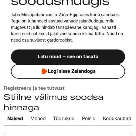
soodusmüügis
Juba Mesopotaamias ja Vana-Egiptuses kanti sandaale.
Tegu on tuhandeid aastaid vanade jalanõudega, mille
mugavust ja ilu hindab tänapäevane kandjagi. Vanasti
kanti neid nahkseid jalatseid kuuma kliima tõttu. Nüüd on
need osa suvisest garderoobist.
Liitu nüüd – see on tasuta
Logi sisse Zalandoga
Registreeru ja tee tutvust
Stiilne välimus soodsa
hinnaga
Naised
Mehed
Tüdrukud
Poisid
Kodukaubad