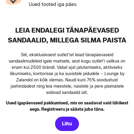
Uued tooted iga päev.
LEIA ENDALEGI TÄNAPÄEVASED
SANDAALID, MILLEGA SILMA PAISTA
Siit, eksklusiivsest outlet’ist leiad tänapäevaseid
sandaalimudeleid igale maitsele, sest kogu outlet’i valikus on
enam kui 2500 brändi. Vabal ajal jalutamiseks, aktiivseks
liikumiseks, kontorisse ja ka suvistele pidudele – Lounge by
Zalandol on kõik olemas. Naudi kuni 75% soodustust
jaehindadest ning leia meestele, naistele ja pere pisimatele
sobivad sandaalid siit.
Uued igapäevased pakkumised, mis on saadaval vaid lühikest
aega. Registreeru ja säästa juba täna.
Liitu