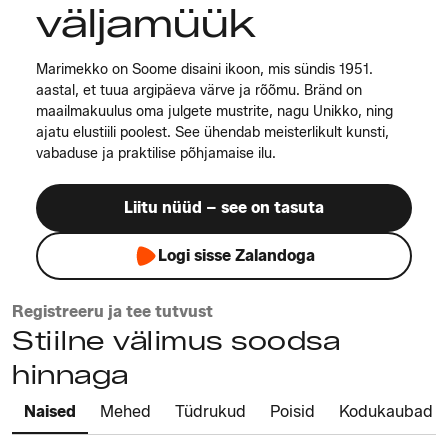
väljamüük
Marimekko on Soome disaini ikoon, mis sündis 1951.
aastal, et tuua argipäeva värve ja rõõmu. Bränd on
maailmakuulus oma julgete mustrite, nagu Unikko, ning
ajatu elustiili poolest. See ühendab meisterlikult kunsti,
vabaduse ja praktilise põhjamaise ilu.
Liitu nüüd – see on tasuta
Logi sisse Zalandoga
Registreeru ja tee tutvust
Stiilne välimus soodsa
hinnaga
Naised
Mehed
Tüdrukud
Poisid
Kodukaubad