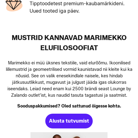
Tipptoodetest premium-kaubamärkideni.
Uued tooted iga päev.
MUSTRID KANNAVAD MARIMEKKO
ELUFILOSOOFIAT
Marimekko ei müü üksnes tekstiile, vaid elurõõmu. Ikoonilised
lillemustrid ja geomeetrilised vormid kaunistavad nii kleite kui ka
nõusid. See on valik enesekindlale naisele, kes hindab
jätkusuutlikkust, mugavust ja julgust jääda igas olukorras
iseendaks. Leiad need enam kui 2500 brändi seast Lounge by
Zalando outlet’ist, kus naudid tasuta tagastusi ja saatmist.
Sooduspakkumised? Oled sattunud õigesse kohta.
Alusta tutvumist