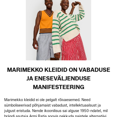
MARIMEKKO KLEIDID ON VABADUSE
JA ENESEVÄLJENDUSE
MANIFESTEERING
Marimekko kleidid ei ole pelgalt rõivaesemed. Need
sümboliseerivad põhjamaist vabadust, intellektuaalsust ja
julgust eristuda. Nende ikoonilisus sai alguse 1950-ndatel, mil
brändi asutaja Armi Ratia soovis pakkuda naistele alternatiivi