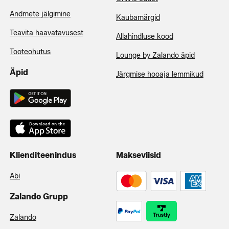
Andmete jälgimine
Kaubamärgid
Teavita haavatavusest
Allahindluse kood
Tooteohutus
Lounge by Zalando äpid
Äpid
Järgmise hooaja lemmikud
Klienditeenindus
Makseviisid
Abi
Zalando Grupp
Zalando