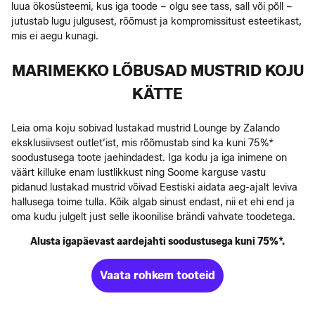
luua ökosüsteemi, kus iga toode – olgu see tass, sall või põll –
jutustab lugu julgusest, rõõmust ja kompromissitust esteetikast,
mis ei aegu kunagi.
MARIMEKKO LÕBUSAD MUSTRID KOJU
KÄTTE
Leia oma koju sobivad lustakad mustrid Lounge by Zalando
eksklusiivsest outlet’ist, mis rõõmustab sind ka kuni 75%*
soodustusega toote jaehindadest. Iga kodu ja iga inimene on
väärt killuke enam lustlikkust ning Soome karguse vastu
pidanud lustakad mustrid võivad Eestiski aidata aeg-ajalt leviva
hallusega toime tulla. Kõik algab sinust endast, nii et ehi end ja
oma kudu julgelt just selle ikoonilise brändi vahvate toodetega.
Alusta igapäevast aardejahti soodustusega kuni 75%*.
Vaata rohkem tooteid