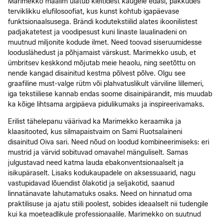
Marimekko maailm ulatub kleitidest kaugele edasi, pakkudes
terviklikku elufilosoofiat, kus kunst kohtub igapäevase
funktsionaalsusega. Brändi kodutekstiilid alates ikoonilistest
padjakatetest ja voodipesust kuni linaste laualinadeni on
muutnud miljonite kodude ilmet. Need toovad siseruumidesse
looduslähedust ja põhjamaist värskust. Marimekko usub, et
ümbritsev keskkond mõjutab meie heaolu, ning seetõttu on
nende kangad disainitud kestma põlvest põlve. Olgu see
graafiline must-valge rütm või plahvatuslikult värviline lillemeri,
iga tekstiiliese kannab endas soome disainipärandit, mis muudab
ka kõige lihtsama argipäeva pidulikumaks ja inspireerivamaks.
Erilist tähelepanu väärivad ka Marimekko keraamika ja
klaasitooted, kus silmapaistvaim on Sami Ruotsalaineni
disainitud Oiva sari. Need nõud on loodud kombineerimiseks: eri
mustrid ja värvid sobituvad omavahel mänguliselt. Samas
julgustavad need katma lauda ebakonventsionaalselt ja
isikupäraselt. Lisaks kodukaupadele on aksessuaarid, nagu
vastupidavad lõuendist õlakotid ja seljakotid, saanud
linnatänavate lahutamatuks osaks. Need on hinnatud oma
praktilisuse ja ajatu stiili poolest, sobides ideaalselt nii tudengile
kui ka moeteadlikule professionaalile. Marimekko on suutnud