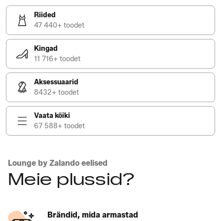
Riided
47 440+ toodet
Kingad
11 716+ toodet
Aksessuaarid
8432+ toodet
Vaata kõiki
67 588+ toodet
Lounge by Zalando eelised
Meie plussid?
Brändid, mida armastad