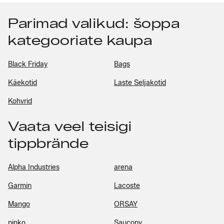
Parimad valikud: šoppa
kategooriate kaupa
Black Friday
Bags
Käekotid
Laste Seljakotid
Kohvrid
Vaata veel teisigi
tippbrände
Alpha Industries
arena
Garmin
Lacoste
Mango
ORSAY
pinko
Saucony