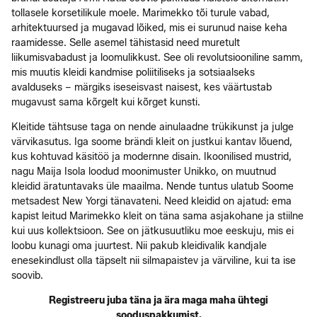
tollasele korsetilikule moele. Marimekko tõi turule vabad,
arhitektuursed ja mugavad lõiked, mis ei surunud naise keha
raamidesse. Selle asemel tähistasid need muretult
liikumisvabadust ja loomulikkust. See oli revolutsiooniline samm,
mis muutis kleidi kandmise poliitiliseks ja sotsiaalseks
avalduseks – märgiks iseseisvast naisest, kes väärtustab
mugavust sama kõrgelt kui kõrget kunsti.
Kleitide tähtsuse taga on nende ainulaadne trükikunst ja julge
värvikasutus. Iga soome brändi kleit on justkui kantav lõuend,
kus kohtuvad käsitöö ja modernne disain. Ikoonilised mustrid,
nagu Maija Isola loodud moonimuster Unikko, on muutnud
kleidid äratuntavaks üle maailma. Nende tuntus ulatub Soome
metsadest New Yorgi tänavateni. Need kleidid on ajatud: ema
kapist leitud Marimekko kleit on täna sama asjakohane ja stiilne
kui uus kollektsioon. See on jätkusuutliku moe eeskuju, mis ei
loobu kunagi oma juurtest. Nii pakub kleidivalik kandjale
enesekindlust olla täpselt nii silmapaistev ja värviline, kui ta ise
soovib.
Registreeru juba täna ja ära maga maha ühtegi
sooduspakkumist.