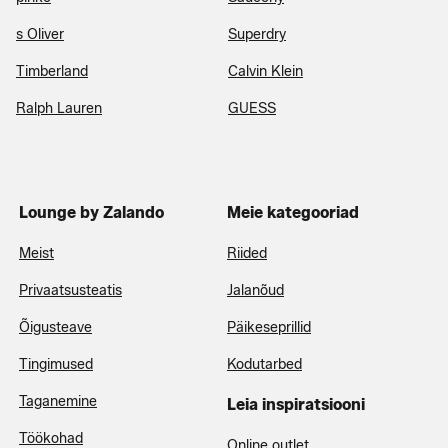
s Oliver
Superdry
Timberland
Calvin Klein
Ralph Lauren
GUESS
Lounge by Zalando
Meie kategooriad
Meist
Riided
Privaatsusteatis
Jalanõud
Õigusteave
Päikeseprillid
Tingimused
Kodutarbed
Taganemine
Leia inspiratsiooni
Töökohad
Online outlet