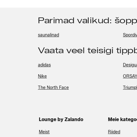
Parimad valikud: šop
saunalinad
Spordi
Vaata veel teisigi tip
adidas
Desigu
Nike
ORSA
The North Face
Triump
Lounge by Zalando
Meie katego
Meist
Riided