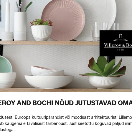
EROY AND BOCHI NÕUD JUTUSTAVAD OM
dusest, Euroopa kultuuripärandist või moodsast arhitektuurist. Lillemoti
b kaugemale tavalisest tarbenõust. Just seetõttu koguvad paljud ini
dustega.