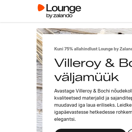
Kuni 75% allahindlust Lounge by Zalan
Villeroy & 
väljamüük
Avastage Villeroy & Bochi nõudekoll
kvaliteetsed materjalid ja sajandit
muudavad iga laua eriliseks. Leidk
igapäevastesse hetkedesse rohkem 
elegantsi.