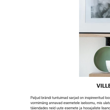
VILL
Paljud brändi tuntuimad sarjad on inspireeritud loo
vormimäng annavad esemetele iseloomu, mis ulatu
täiendades neid uute esemete ja hooajaliste lisan