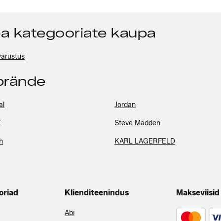
pa kategooriate kaupa
varustus
pbrände
al
Jordan
Y
Steve Madden
h
KARL LAGERFELD
oriad
Klienditeenindus
Makseviisid
Abi