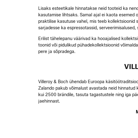
Lisaks esteetikale hinnatakse neid tooteid ka n
kasutamise lihtsaks. Samal ajal ei kaota esemed om
praktilise kasutuse vahel, mis teeb kollektsioonid 
sarjadesse ka espressotassid, serveerimisalused, su
Erilist tähelepanu väärivad ka hooajalised kollekts
toonid või pidulikud pühadekollektsioonid võimald
pere ja sõpradega.
VIL
Villeroy & Boch ühendab Euroopa käsitöötraditsiooni
Zalando pakub võimalust avastada neid hinnatud ko
kui 2500 brändile, tasuta tagastustele ning iga 
jaehinnast.
M