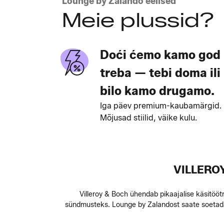
Lounge by Zalando eelised
Meie plussid?
Doći ćemo kamo god
treba — tebi doma ili
bilo kamo drugamo.
Iga päev premium-kaubamärgid.
Mõjusad stiilid, väike kulu.
VILLERO
Villeroy & Boch ühendab pikaajalise käsitööt
sündmusteks. Lounge by Zalandost saate soetada