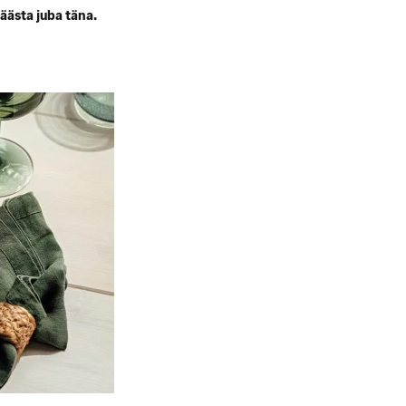
äästa juba täna.