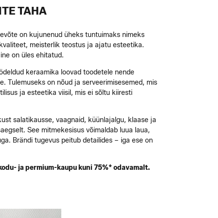
ITE TAHA
ettevõte on kujunenud üheks tuntuimaks nimeks
aliteet, meisterlik teostus ja ajatu esteetika.
ine on üles ehitatud.
t töödeldud keraamika loovad toodetele nende
sele. Tulemuseks on nõud ja serveerimisesemed, mis
s ja esteetika viisil, mis ei sõltu kiiresti
ikust salatikausse, vaagnaid, küünlajalgu, klaase ja
aasaegselt. See mitmekesisus võimaldab luua laua,
ga. Brändi tugevus peitub detailides – iga ese on
, kodu- ja permium-kaupu kuni 75%* odavamalt.