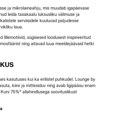
sse ja mikrolaineahju, mis muudab igapäevase
nud leida tasakaalu luksusliku välimuse ja
kalistele serviisidele kuuluvad paljudesse
vikliku laua.
 lillemotiivid, sügisesed loodusest inspireeritud
mosfäärist ning aitavad luua meeldejäävaid hetki
IKUS
ases kasutuses kui ka erilistel puhkudel. Lounge by
uta, kiire ja mittesiduv ning avab ligipääsu enam
Kuni 75%* allahindlusega soovituslikust
ma