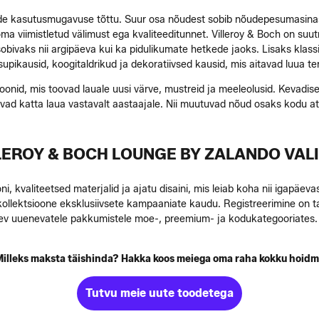
ende kasutusmugavuse tõttu. Suur osa nõudest sobib nõudepesumasina
a viimistletud välimust ega kvaliteeditunnet. Villeroy & Boch on suut
sobivaks nii argipäeva kui ka pidulikumate hetkede jaoks. Lisaks klassi
pikausid, koogitaldrikud ja dekoratiivsed kausid, mis aitavad luua ter
ioonid, mis toovad lauale uusi värve, mustreid ja meeleolusid. Kevadised
avad katta laua vastavalt aastaajale. Nii muutuvad nõud osaks kodu at
LEROY & BOCH LOUNGE BY ZALANDO VAL
, kvaliteetsed materjalid ja ajatu disaini, mis leiab koha nii igapäev
llektsioone eksklusiivsete kampaaniate kaudu. Registreerimine on tas
päev uuenevatele pakkumistele moe-, preemium- ja kodukategooriates. 
illeks maksta täishinda? Hakka koos meiega oma raha kokku hoid
Tutvu meie uute toodetega