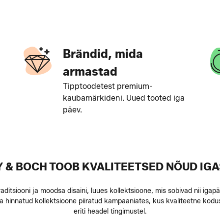
Brändid, mida
armastad
Tipptoodetest premium-
kaubamärkideni. Uued tooted iga
päev.
Y & BOCH TOOB KVALITEETSED NÕUD IGA
raditsiooni ja moodsa disaini, luues kollektsioone, mis sobivad nii ig
 hinnatud kollektsioone piiratud kampaaniates, kus kvaliteetne kodu
eriti headel tingimustel.