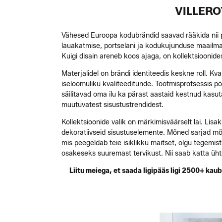
VILLERO
Vähesed Euroopa kodubrändid saavad rääkida nii p
lauakatmise, portselani ja kodukujunduse maailmas.
Kuigi disain areneb koos ajaga, on kollektsioonide
Materjalidel on brändi identiteedis keskne roll. Kv
iseloomuliku kvaliteeditunde. Tootmisprotsessis p
säilitavad oma ilu ka pärast aastaid kestnud kasutam
muutuvatest sisustustrendidest.
Kollektsioonide valik on märkimisväärselt lai. Lisak
dekoratiivseid sisustuselemente. Mõned sarjad mõjuv
mis peegeldab teie isiklikku maitset, olgu tegemis
osakeseks suuremast tervikust. Nii saab katta üht
Liitu meiega, et saada ligipääs ligi 2500+ k