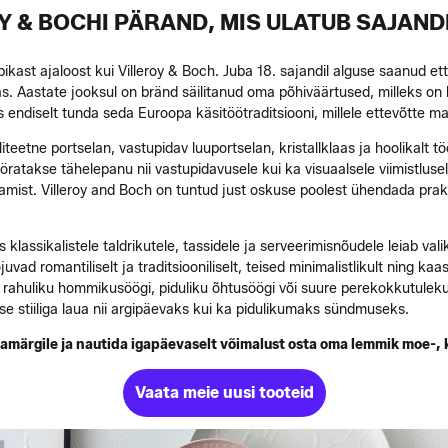
Y & BOCHI PÄRAND, MIS ULATUB SAJAND
ikast ajaloost kui Villeroy & Boch. Juba 18. sajandil alguse saanud 
 Aastate jooksul on bränd säilitanud oma põhiväärtused, milleks on kv
s endiselt tunda seda Euroopa käsitöötraditsiooni, millele ettevõtte ma
aliteetne portselan, vastupidav luuportselan, kristallklaas ja hoolikal
ööratakse tähelepanu nii vastupidavusele kui ka visuaalsele viimistlu
ist. Villeroy and Boch on tuntud just oskuse poolest ühendada praktilisu
s klassikalistele taldrikutele, tassidele ja serveerimisnõudele leiab val
ad romantiliselt ja traditsiooniliselt, teised minimalistlikult ning k
t rahuliku hommikusöögi, piduliku õhtusöögi või suure perekokkutuleku
se stiiliga laua nii argipäevaks kui ka pidulikumaks sündmuseks.
aubamärgile ja nautida igapäevaselt võimalust osta oma lemmik moe-
Vaata meie uusi tooteid