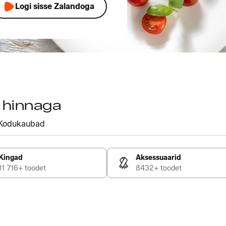
Logi sisse Zalandoga
a hinnaga
Kodukaubad
Kingad
Aksessuaarid
11 716+ toodet
8432+ toodet