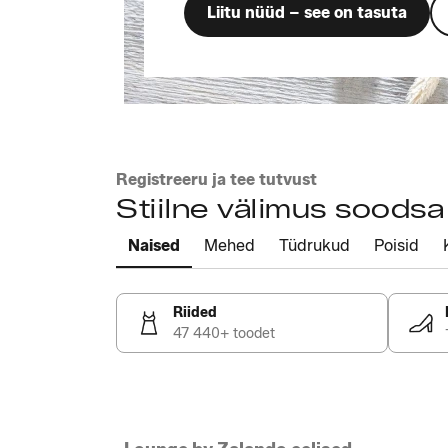
Liitu nüüd – see on tasuta
Registreeru ja tee tutvust
Stiilne välimus soods
Naised
Mehed
Tüdrukud
Poisid
Riided
47 440+ toodet