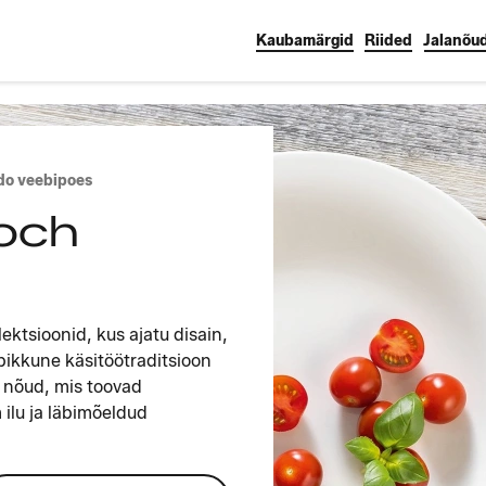
Kaubamärgid
Riided
Jalanõu
do veebipoes
Boch
ektsioonid, kus ajatu disain,
epikkune käsitöötraditsioon
e nõud, mis toovad
ilu ja läbimõeldud