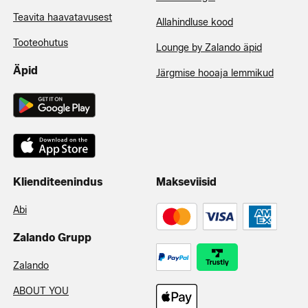
Teavita haavatavusest
Allahindluse kood
Tooteohutus
Lounge by Zalando äpid
Äpid
Järgmise hooaja lemmikud
Klienditeenindus
Makseviisid
Abi
Zalando Grupp
Zalando
ABOUT YOU