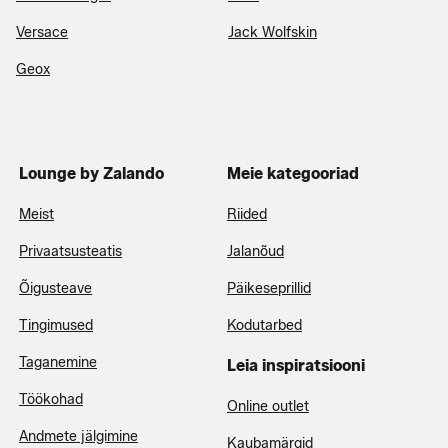
Versace
Jack Wolfskin
Geox
Lounge by Zalando
Meie kategooriad
Meist
Riided
Privaatsusteatis
Jalanõud
Õigusteave
Päikeseprillid
Tingimused
Kodutarbed
Taganemine
Leia inspiratsiooni
Töökohad
Online outlet
Andmete jälgimine
Kaubamärgid