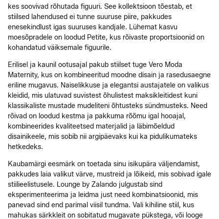
kes soovivad rõhutada figuuri. See kollektsioon tõestab, et
stiilsed lahendused ei tunne suuruse piire, pakkudes
enesekindlust igas suuruses kandjale. Lühemat kasvu
moesõpradele on loodud Petite, kus rõivaste proportsioonid on
kohandatud väiksemale figuurile.
Erilisel ja kaunil ootusajal pakub stiilset tuge Vero Moda
Maternity, kus on kombineeritud moodne disain ja rasedusaegne
eriline mugavus. Naiselikkuse ja elegantsi austajatele on valikus
kleidid, mis ulatuvad suvistest õhulistest maksikleitidest kuni
klassikaliste mustade mudeliteni õhtusteks sündmusteks. Need
rõivad on loodud kestma ja pakkuma rõõmu igal hooajal,
kombineerides kvaliteetsed materjalid ja läbimõeldud
disainikeele, mis sobib nii argipäevaks kui ka pidulikumateks
hetkedeks.
Kaubamärgi eesmärk on toetada sinu isikupära väljendamist,
pakkudes laia valikut värve, mustreid ja lõikeid, mis sobivad igale
stiilieelistusele. Lounge by Zalando julgustab sind
eksperimenteerima ja leidma just need kombinatsioonid, mis
panevad sind end parimal viisil tundma. Vali kihiline stiil, kus
mahukas särkkleit on sobitatud mugavate pükstega, või looge