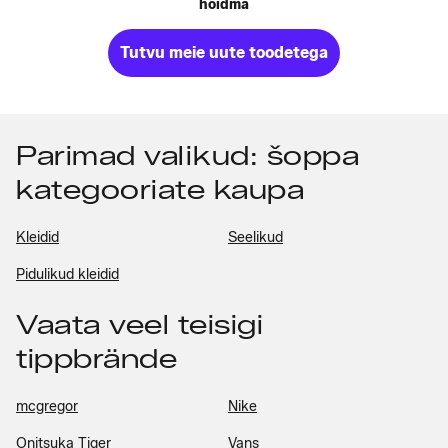
hoidma
Tutvu meie uute toodetega
Parimad valikud: šoppa
kategooriate kaupa
Kleidid
Seelikud
Pidulikud kleidid
Vaata veel teisigi
tippbrände
mcgregor
Nike
Onitsuka Tiger
Vans