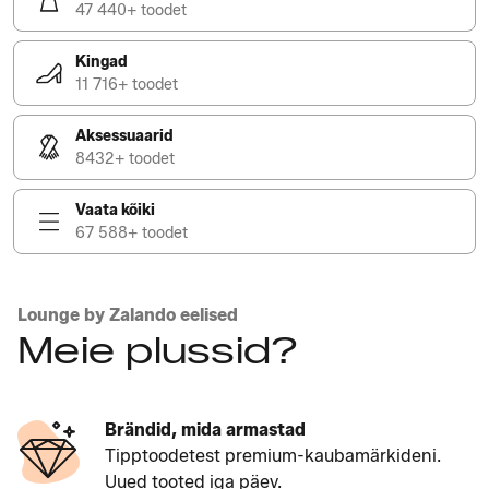
47 440+ toodet
Kingad
11 716+ toodet
Aksessuaarid
8432+ toodet
Vaata kõiki
67 588+ toodet
Lounge by Zalando eelised
Meie plussid?
Brändid, mida armastad
Tipptoodetest premium-kaubamärkideni.
Uued tooted iga päev.