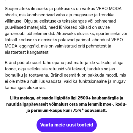
Soojemateks ilmadeks ja puhkuseks on valikus VERO MODA
shorts, mis kombineerivad vaba aja mugavuse ja trendika
välimuse. Olgu su eelistuseks teksakangas või pehmemad
puuvillased materjalid, need lühikesed püksid on suvise
garderoobi põhielemendid. Aktiivseks eluviisiks, sportimiseks või
lihtsalt koduseks olemiseks pakuvad parimat lahendust VERO
MODA leggings’id, mis on valmistatud eriti pehmetest ja
elastsetest kangastest.
Bränd pöörab suurt tähelepanu just materjalide valikule, et iga
toode, olgu selleks siis retuusid või teksad, tunduks seljas
loomuliku ja toetavana. Brändi eesmärk on pakkuda moodi, mis
ei ole mitte ainult ilus vaadata, vaid ka funktsionaalne ja mugav
kanda igas olukorras.
Liitu meiega, et saada ligipääs ligi 2500+ kaubamärgile ja
nautida igapäevaselt võimalust osta oma lemmik moe-, kodu-
ja permium-kaupu kuni 75%* odavamalt.
Vaata meie uusi tooteid