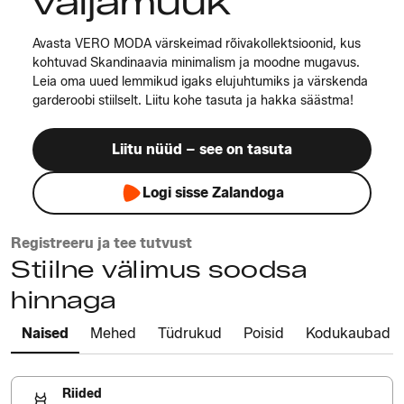
väljamüük
Avasta VERO MODA värskeimad rõivakollektsioonid, kus
kohtuvad Skandinaavia minimalism ja moodne mugavus.
Leia oma uued lemmikud igaks elujuhtumiks ja värskenda
garderoobi stiilselt. Liitu kohe tasuta ja hakka säästma!
Liitu nüüd – see on tasuta
Logi sisse Zalandoga
Registreeru ja tee tutvust
Stiilne välimus soodsa
hinnaga
Naised
Mehed
Tüdrukud
Poisid
Kodukaubad
Riided