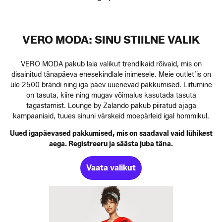
VERO MODA: SINU STIILNE VALIK
VERO MODA pakub laia valikut trendikaid rõivaid, mis on
disainitud tänapäeva enesekindlale inimesele. Meie outlet’is on
üle 2500 brändi ning iga päev uuenevad pakkumised. Liitumine
on tasuta, kiire ning mugav võimalus kasutada tasuta
tagastamist. Lounge by Zalando pakub piiratud ajaga
kampaaniaid, tuues sinuni värskeid moepärleid igal hommikul.
Uued igapäevased pakkumised, mis on saadaval vaid lühikest
aega. Registreeru ja säästa juba täna.
Vaata valikut