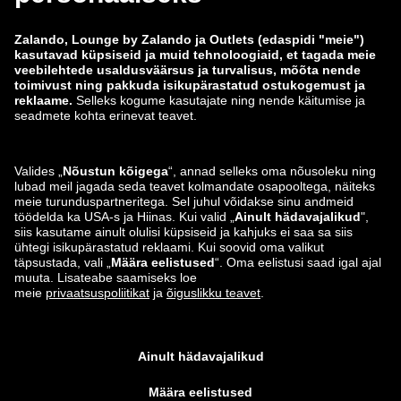
zalando-prive.es
zalando-lounge.cz
zalando-lounge.lt
zalando-lounge.sk
zalando-lounge.ro
zalando-lounge.hr
zalando-lounge.si
zalando-lounge.hu
zalando-lounge.lu
zalando-lounge.ee
zalando-lounge.lv
zalando-lounge.no
Leiad meid ka siit
Instagram
Facebook
*Võrreldes soovitusliku jaehinnaga.