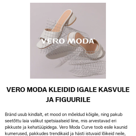
VERO MODA KLEIDID IGALE KASVULE
JA FIGUURILE
Bränd usub kindlalt, et mood on mõeldud kõigile, ning pakub
seetõttu laia valikut spetsiaalseid liine, mis arvestavad eri
pikkuste ja kehatüüpidega. Vero Moda Curve toob esile kaunid
kumerused, pakkudes trendikaid ja hästi istuvaid lõikeid neile,