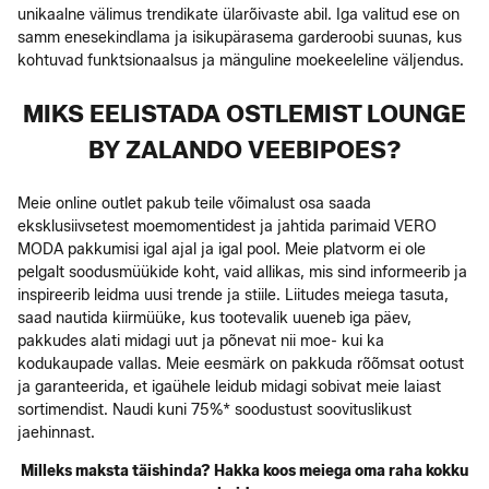
unikaalne välimus trendikate ülarõivaste abil. Iga valitud ese on
samm enesekindlama ja isikupärasema garderoobi suunas, kus
kohtuvad funktsionaalsus ja mänguline moekeeleline väljendus.
MIKS EELISTADA OSTLEMIST LOUNGE
BY ZALANDO VEEBIPOES?
Meie online outlet pakub teile võimalust osa saada
eksklusiivsetest moemomentidest ja jahtida parimaid VERO
MODA pakkumisi igal ajal ja igal pool. Meie platvorm ei ole
pelgalt soodusmüükide koht, vaid allikas, mis sind informeerib ja
inspireerib leidma uusi trende ja stiile. Liitudes meiega tasuta,
saad nautida kiirmüüke, kus tootevalik uueneb iga päev,
pakkudes alati midagi uut ja põnevat nii moe- kui ka
kodukaupade vallas. Meie eesmärk on pakkuda rõõmsat ootust
ja garanteerida, et igaühele leidub midagi sobivat meie laiast
sortimendist. Naudi kuni 75%* soodustust soovituslikust
jaehinnast.
Milleks maksta täishinda? Hakka koos meiega oma raha kokku