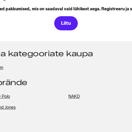
d pakkumised, mis on saadaval vaid lühikest aega. Registreeru ja s
Liitu
pa kategooriate kaupa
um
pbrände
 Polo
NAKD
nd Jones