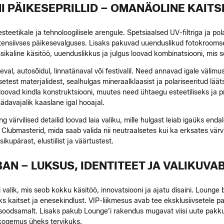
I PÄIKESEPRILLID – OMANÄOLINE KAITSE 
etikale ja tehnoloogilisele arengule. Spetsiaalsed UV-filtriga ja pola
ntensiivses päikesevalguses. Lisaks pakuvad uuenduslikud fotokroom
kaline käsitöö, uuenduslikkus ja julgus loovad kombinatsiooni, mis sob
al, autosõidul, linnatänaval või festivalil. Need annavad igale välimu
etsetest materjalidest, sealhulgas mineraalklaasist ja polariseeritud 
loovad kindla konstruktsiooni, muutes need ühtaegu esteetiliseks ja p
hädavajalik kaaslane igal hooajal.
 värvilised detailid loovad laia valiku, mille hulgast leiab igaüks enda
 Clubmasterid, mida saab valida nii neutraalsetes kui ka erksates värv
kupärast, elustiilist ja väärtustest.
AN – LUKSUS, IDENTITEET JA VALIKUV
 valik, mis seob kokku käsitöö, innovatsiooni ja ajatu disaini. Lounge by
ks kaitset ja enesekindlust. VIP-liikmesus avab tee eksklusiivsetele 
soodsamalt. Lisaks pakub Lounge’i rakendus mugavat viisi uute pakkum
kogemus üheks tervikuks.