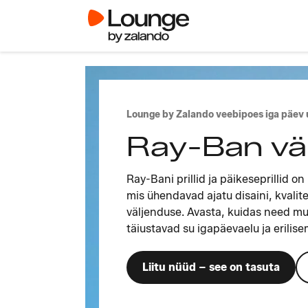
Lounge by Zalando veebipoes iga päev
Ray-Ban vä
Ray-Bani prillid ja päikeseprillid 
mis ühendavad ajatu disaini, kvalitee
väljenduse. Avasta, kuidas need m
täiustavad su igapäevaelu ja erilise
Liitu nüüd – see on tasuta