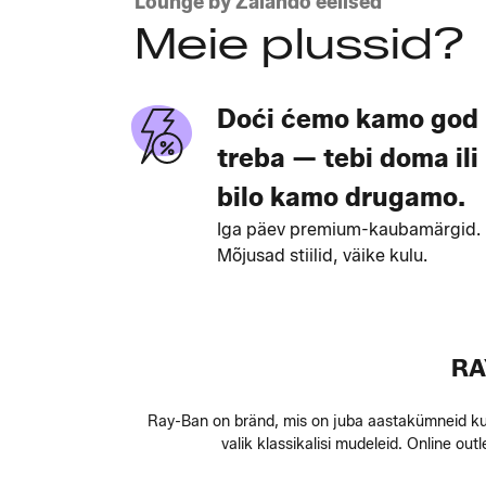
Lounge by Zalando eelised
Meie plussid?
Doći ćemo kamo god
treba — tebi doma ili
bilo kamo drugamo.
Iga päev premium-kaubamärgid.
Mõjusad stiilid, väike kulu.
RA
Ray-Ban on bränd, mis on juba aastakümneid kuju
valik klassikalisi mudeleid. Online ou