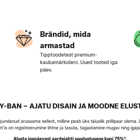
Brändid, mida
armastad
Tipptoodetest premium-
kaubamärkideni. Uued tooted iga
päev.
Y-BAN – AJATU DISAIN JA MOODNE ELUST
ndanud arusaama sellest, milline peab üks täiuslik prillipaar olema.
tlet’is on registreerumine lihtne ja tasuta, tagastamine mugav ning i
Alusta igapäevast aardejahti soodustusega kuni 75%*.