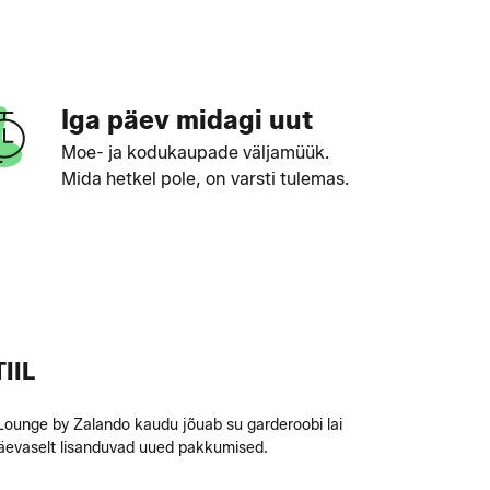
Iga päev midagi uut
Moe- ja kodukaupade väljamüük.
Mida hetkel pole, on varsti tulemas.
IIL
 Lounge by Zalando kaudu jõuab su garderoobi lai
gapäevaselt lisanduvad uued pakkumised.