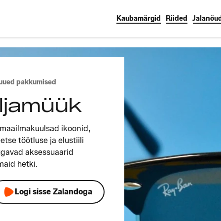
Kaubamärgid
Riided
Jalanõu
 uued pakkumised
ljamüük
on maailmakuulsad ikoonid,
tse töötluse ja elustiili
ugavad aksessuaarid
maid hetki.
Logi sisse Zalandoga