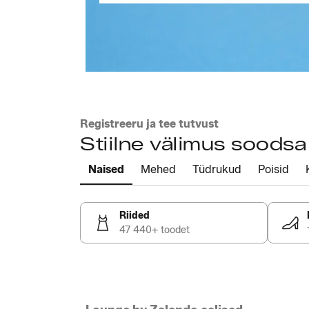
Registreeru ja tee tutvust
Stiilne välimus soods
Naised
Mehed
Tüdrukud
Poisid
Riided
47 440+ toodet