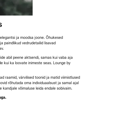
S
u elegantsi ja moodsa joone. Õhukesed
a paindlikud vedrudetailid lisavad
av.
llide abil peene aktsendi, samas kui vaba aja
de kui ka loovate inimeste seas. Lounge by
d raamid, värvilised toonid ja matid viimistlused
ovid rõhutada oma individuaalsust ja samal ajal
le kandjale võimaluse leida endale sobivaim.
uga.