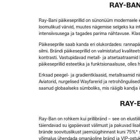
RAY-BAN
Ray-Bani päikeseprillid on sünonüüm modernsele este
loomulikud värvid, muutes nägemise selgeks ka i
intensiivsusega ja tagades parima nähtavuse. Klassi
Päikeseprille saab kanda eri olukordades: rannapäev
silmi. Brändi päikeseprillid on valmistatud kvalite
kontrasti. Vastupidavad metall- ja atsetaatraamid 
päikeseprillid esteetika ja funktsionaalsuse, olles 
Erksad peegel- ja gradientklaasid, metallraamid ning
Aviatorid, nurgelised Wayfarerid ja retrohõngulised
saanud globaalseks sümboliks, mis räägib kandja isi
RAY-B
Ray-Ban on rohkem kui prillibränd – see on elustiili
täiendavad su igapäevast välimust ja pakuvad lisa
brände soovituslikust jaemüügihinnast kuni 75%* 
võimalus ühendada omanäoline bränd ja VIP-ostu