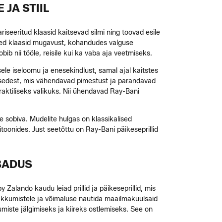
JA STIIL
riseeritud klaasid kaitsevad silmi ning toovad esile
sed klaasid mugavust, kohandudes valguse
ib nii tööle, reisile kui ka vaba aja veetmiseks.
sele iseloomu ja enesekindlust, samal ajal kaitstes
läätsedest, mis vähendavad pimestust ja parandavad
raktiliseks valikuks. Nii ühendavad Ray-Bani
le sobiva. Mudelite hulgas on klassikalised
itoonides. Just seetõttu on Ray-Bani päikeseprillid
ABADUS
 Zalando kaudu leiad prillid ja päikeseprillid, mis
pakkumistele ja võimaluse nautida maailmakuulsaid
iste jälgimiseks ja kiireks ostlemiseks. See on