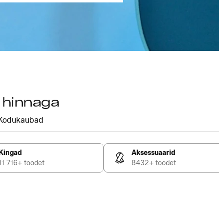
a hinnaga
Kodukaubad
Kingad
Aksessuaarid
11 716+ toodet
8432+ toodet