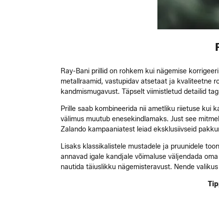
Ray-Bani prillid on rohkem kui nägemise korrigeer
metallraamid, vastupidav atsetaat ja kvaliteetne r
kandmismugavust. Täpselt viimistletud detailid taga
Prille saab kombineerida nii ametliku riietuse kui 
välimus muutub enesekindlamaks. Just see mitmekül
Zalando kampaaniatest leiad eksklusiivseid pakk
Lisaks klassikalistele mustadele ja pruunidele toon
annavad igale kandjale võimaluse väljendada oma u
nautida täiuslikku nägemisteravust. Nende valikus
Tip