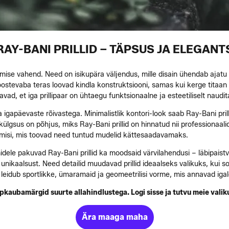
RAY-BANI PRILLID – TÄPSUS JA ELEGANT
imise vahend. Need on isikupära väljendus, mille disain ühendab ajat
oostevaba teras loovad kindla konstruktsiooni, samas kui kerge titaan j
vad, et iga prillipaar on ühtaegu funktsionaalne ja esteetiliselt naudit
ka igapäevaste rõivastega. Minimalistlik kontori-look saab Ray-Bani pri
gsus on põhjus, miks Ray-Bani prillid on hinnatud nii professionaali
umisi, mis toovad need tuntud mudelid kättesaadavamaks.
idele pakuvad Ray-Bani prillid ka moodsaid värvilahendusi – läbipaistva
nikaalsust. Need detailid muudavad prillid ideaalseks valikuks, kui so
 leidub sportlikke, ümaramaid ja geomeetrilisi vorme, mis annavad iga
pkaubamärgid suurte allahindlustega. Logi sisse ja tutvu meie valik
Ära maaga maha