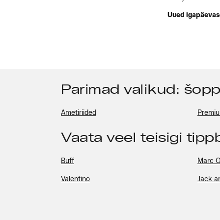
Uued igapäevase
Parimad valikud: šop
Ametiriided
Premi
Vaata veel teisigi tip
Buff
Marc O
Valentino
Jack a