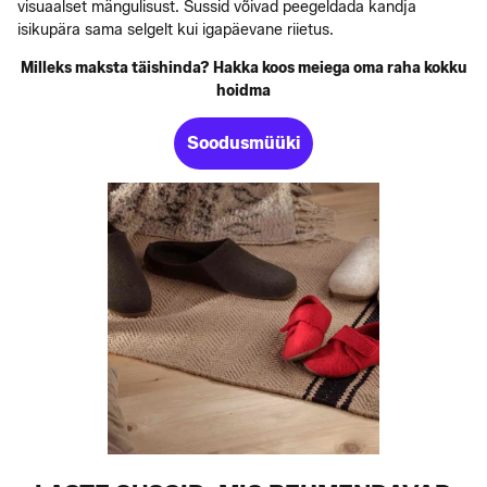
visuaalset mängulisust. Sussid võivad peegeldada kandja
isikupära sama selgelt kui igapäevane riietus.
Milleks maksta täishinda? Hakka koos meiega oma raha kokku
hoidma
Soodusmüüki