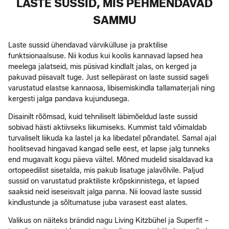
LASTE SUSSID, MIS PEHMENDAVAD
SAMMU
Laste sussid ühendavad värvikülluse ja praktilise
funktsionaalsuse. Nii kodus kui koolis kannavad lapsed hea
meelega jalatseid, mis püsivad kindlalt jalas, on kerged ja
pakuvad piisavalt tuge. Just sellepärast on laste sussid sageli
varustatud elastse kannaosa, libisemiskindla tallamaterjali ning
kergesti jalga pandava kujundusega.
Disainilt rõõmsad, kuid tehniliselt läbimõeldud laste sussid
sobivad hästi aktiivseks liikumiseks. Kummist tald võimaldab
turvaliselt liikuda ka lastel ja ka libedatel põrandatel. Samal ajal
hoolitsevad hingavad kangad selle eest, et lapse jalg tunneks
end mugavalt kogu päeva vältel. Mõned mudelid sisaldavad ka
ortopeedilist sisetalda, mis pakub lisatuge jalavõlvile. Paljud
sussid on varustatud praktiliste krõpskinnistega, et lapsed
saaksid neid iseseisvalt jalga panna. Nii loovad laste sussid
kindlustunde ja sõltumatuse juba varasest east alates.
Valikus on näiteks brändid nagu Living Kitzbühel ja Superfit –