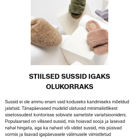
STIILSED SUSSID IGAKS
OLUKORRAKS
Sussid ei ole ammu enam vaid koduseks kandmiseks mõeldud
jalatsid. Tänapäevased mudelid ulatuvad minimalistlikest
sisetossudest kontorisse sobivate sametiste variatsioonideni.
Populaarsed on villased sussid, mis hoiavad sooja ja lasevad
nahal hingata, aga ka nahast või vildist sussid, mis püsivad
vormis ja lisavad igapäevasele välimusele viimistletud