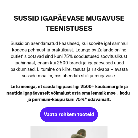
SUSSID IGAPÄEVASE MUGAVUSE
TEENISTUSES
Sussid on asendamatud kaaslased, kui soovite igal sammul
kogeda pehmust ja praktilisust. Lounge by Zalando online
outlet’is ootavad sind kuni 75% soodustused soovituslikust
jaehinnast, enam kui 2500 brändi ja igapäevased uued
pakkumised. Liitumine on kiire, tasuta ja riskivaba – avasta
susside maailm, mis ühendab stiili ja mugavuse.
Liitu meiega, et saada ligipääs ligi 2500+ kaubamärgile ja
nautida igapäevaselt võimalust osta oma lemmik moe-, kodu-
ja permium-kaupu kuni 75%* odavamalt.
Vaata rohkem tooteid