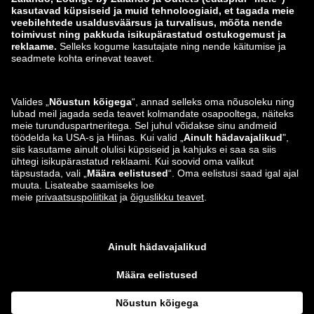
zalando-lounge.lt
zalando-lounge.sk
zalando-lounge.ro
zalando-lounge.hr
zalando-lounge.si
zalando-lounge.hu
zalando-lounge.lu
zalando-lounge.ee
zalando-lounge.lv
zalando-lounge.no
Leiad meid ka siit
Instagram
Facebook
*Võrreldes soovitusliku jaehinnaga.