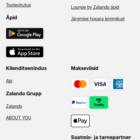
Tooteohutus
Lounge by Zalando äpid
Äpid
Järgmise hooaja lemmikud
Klienditeenindus
Makseviisid
Abi
Zalando Grupp
Zalando
ABOUT YOU
Saatmis- ja tarnepartner