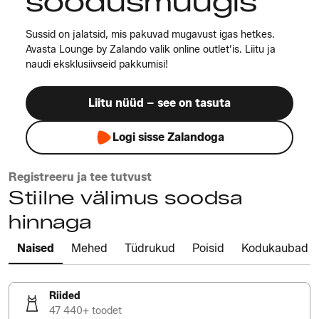
soodusmüügis
Sussid on jalatsid, mis pakuvad mugavust igas hetkes.
Avasta Lounge by Zalando valik online outlet’is. Liitu ja
naudi eksklusiivseid pakkumisi!
Liitu nüüd – see on tasuta
Logi sisse Zalandoga
Registreeru ja tee tutvust
Stiilne välimus soodsa
hinnaga
Naised
Mehed
Tüdrukud
Poisid
Kodukaubad
Riided
47 440+ toodet