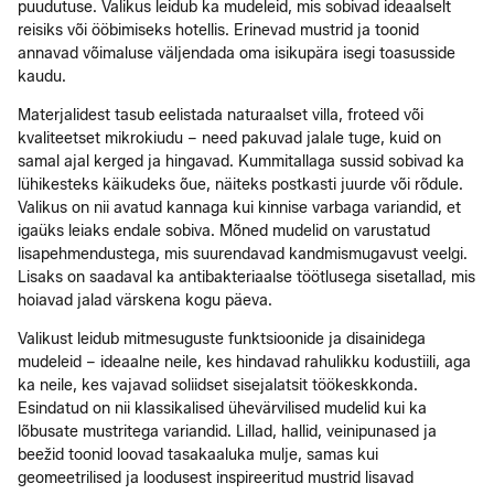
puudutuse. Valikus leidub ka mudeleid, mis sobivad ideaalselt
reisiks või ööbimiseks hotellis. Erinevad mustrid ja toonid
annavad võimaluse väljendada oma isikupära isegi toasusside
kaudu.
Materjalidest tasub eelistada naturaalset villa, froteed või
kvaliteetset mikrokiudu – need pakuvad jalale tuge, kuid on
samal ajal kerged ja hingavad. Kummitallaga sussid sobivad ka
lühikesteks käikudeks õue, näiteks postkasti juurde või rõdule.
Valikus on nii avatud kannaga kui kinnise varbaga variandid, et
igaüks leiaks endale sobiva. Mõned mudelid on varustatud
lisapehmendustega, mis suurendavad kandmismugavust veelgi.
Lisaks on saadaval ka antibakteriaalse töötlusega sisetallad, mis
hoiavad jalad värskena kogu päeva.
Valikust leidub mitmesuguste funktsioonide ja disainidega
mudeleid – ideaalne neile, kes hindavad rahulikku kodustiili, aga
ka neile, kes vajavad soliidset sisejalatsit töökeskkonda.
Esindatud on nii klassikalised ühevärvilised mudelid kui ka
lõbusate mustritega variandid. Lillad, hallid, veinipunased ja
beežid toonid loovad tasakaaluka mulje, samas kui
geomeetrilised ja loodusest inspireeritud mustrid lisavad