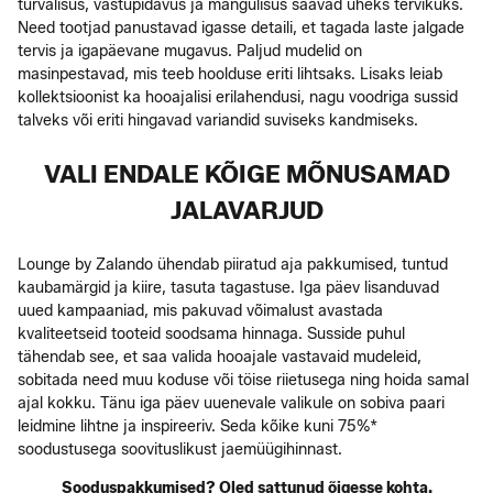
turvalisus, vastupidavus ja mängulisus saavad üheks tervikuks.
Need tootjad panustavad igasse detaili, et tagada laste jalgade
tervis ja igapäevane mugavus. Paljud mudelid on
masinpestavad, mis teeb hoolduse eriti lihtsaks. Lisaks leiab
kollektsioonist ka hooajalisi erilahendusi, nagu voodriga sussid
talveks või eriti hingavad variandid suviseks kandmiseks.
VALI ENDALE KÕIGE MÕNUSAMAD
JALAVARJUD
Lounge by Zalando ühendab piiratud aja pakkumised, tuntud
kaubamärgid ja kiire, tasuta tagastuse. Iga päev lisanduvad
uued kampaaniad, mis pakuvad võimalust avastada
kvaliteetseid tooteid soodsama hinnaga. Susside puhul
tähendab see, et saa valida hooajale vastavaid mudeleid,
sobitada need muu koduse või töise riietusega ning hoida samal
ajal kokku. Tänu iga päev uuenevale valikule on sobiva paari
leidmine lihtne ja inspireeriv. Seda kõike kuni 75%*
soodustusega soovituslikust jaemüügihinnast.
Sooduspakkumised? Oled sattunud õigesse kohta.