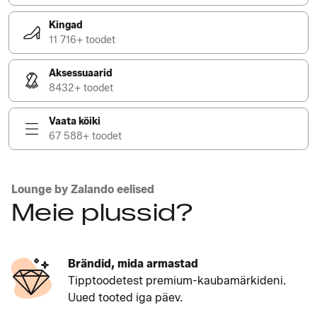
Kingad
11 716+ toodet
Aksessuaarid
8432+ toodet
Vaata kõiki
67 588+ toodet
Lounge by Zalando eelised
Meie plussid?
Brändid, mida armastad
Tipptoodetest premium-kaubamärkideni.
Uued tooted iga päev.