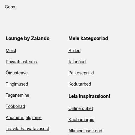
Geox
Lounge by Zalando
Meie kategooriad
Meist
Riided
Privaatsusteatis
Jalanõud
Õigusteave
Päikeseprillid
Tingimused
Kodutarbed
Taganemine
Leia inspiratsiooni
Töökohad
Online outlet
Andmete jälgimine
Kaubamärgid
Teavita haavatavusest
Allahindluse kood