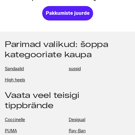
Pakkumiste juurde
Parimad valikud: šoppa
kategooriate kaupa
Sandaalid
sussid
High heels
Vaata veel teisigi
tippbrände
Coccinelle
Desigual
PUMA
Ray-Ban