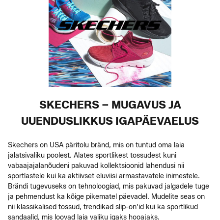
SKECHERS – MUGAVUS JA
UUENDUSLIKKUS IGAPÄEVAELUS
Skechers on USA päritolu bränd, mis on tuntud oma laia
jalatsivaliku poolest. Alates sportlikest tossudest kuni
vabaajajalanõudeni pakuvad kollektsioonid lahendusi nii
sportlastele kui ka aktiivset eluviisi armastavatele inimestele.
Brändi tugevuseks on tehnoloogiad, mis pakuvad jalgadele tuge
ja pehmendust ka kõige pikematel päevadel. Mudelite seas on
nii klassikalised tossud, trendikad slip-on’id kui ka sportlikud
sandaalid, mis loovad laia valiku igaks hooajaks.