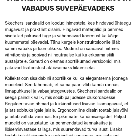
VABADUS SUVEPÄEVADEKS
Skechersi sandaalid on loodud inimestele, kes hindavad ühtaegu
mugavust ja praktilist disaini. Hingavad materjalid ja pehmed
sisetallad pakuvad tuge ja vähendavad koormust ka kõige
kuumematel päevadel. Tänu kergele konstruktsioonile jääb
samm vabaks ja loomulikuks. Mudelid on saadaval mitmes
värvitoonis ja sobivad nii neutraalse kui ka erksama stiili
austajatele. Samuti on olemas sportlikumad versioonid, mis
pakuvad lisatoestust aktiivsemaks liikumiseks.
Kollektsioon sisaldab nii sportlikke kui ka elegantsema joonega
mudeleid. See tähendab, et sama paari võib kanda rannas,
linnapuhkusel ja vabaajategevustes. Skechersi sandaalid on
seega paindlik valik, mis sobib paljudesse olukordadesse.
Reguleeritavad rihmad ja kiirkinnitused lisavad lisamugavust, et
jalats sobituks igale jalale. Ergonoomiline disain toetab jalavõlvi
ja aitab vältida väsimust ka pikematel kandmisaegadel. Paljud
mudelid on varustatud ka pehmendatud kannakaitse ja
libisemisvastase tallaga, mis suurendavad turvalisust. Lisaks
leidub kollektsioonis ka veekindlaid versioone, mis sobivad