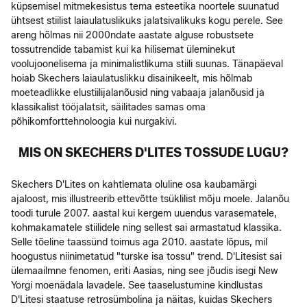
küpsemisel mitmekesistus tema esteetika noortele suunatud
ühtsest stiilist laiaulatuslikuks jalatsivalikuks kogu perele. See
areng hõlmas nii 2000ndate aastate alguse robustsete
tossutrendide tabamist kui ka hilisemat üleminekut
voolujoonelisema ja minimalistlikuma stiili suunas. Tänapäeval
hoiab Skechers laiaulatuslikku disainikeelt, mis hõlmab
moeteadlikke elustiilijalanõusid ning vabaaja jalanõusid ja
klassikalist tööjalatsit, säilitades samas oma
põhikomforttehnoloogia kui nurgakivi.
MIS ON SKECHERS D'LITES TOSSUDE LUGU?
Skechers D'Lites on kahtlemata oluline osa kaubamärgi
ajaloost, mis illustreerib ettevõtte tsüklilist mõju moele. Jalanõu
toodi turule 2007. aastal kui kergem uuendus varasematele,
kohmakamatele stiilidele ning sellest sai armastatud klassika.
Selle tõeline taassünd toimus aga 2010. aastate lõpus, mil
hoogustus niinimetatud "turske isa tossu" trend. D'Litesist sai
ülemaailmne fenomen, eriti Aasias, ning see jõudis isegi New
Yorgi moenädala lavadele. See taaselustumine kindlustas
D'Litesi staatuse retrosümbolina ja näitas, kuidas Skechers