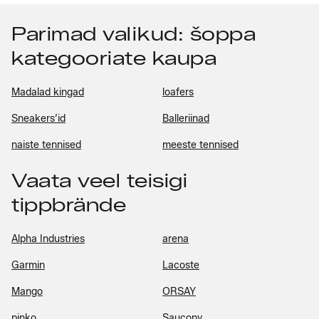
Parimad valikud: šoppa
kategooriate kaupa
Madalad kingad
loafers
Sneakers’id
Balleriinad
naiste tennised
meeste tennised
Vaata veel teisigi
tippbrände
Alpha Industries
arena
Garmin
Lacoste
Mango
ORSAY
pinko
Saucony