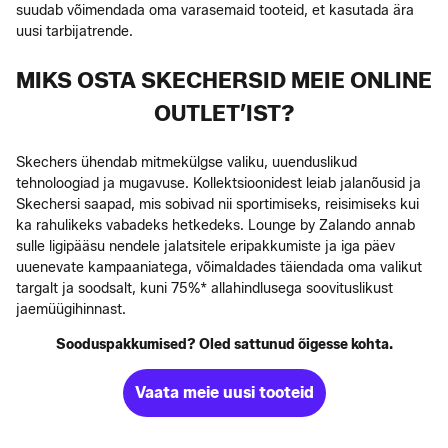
suudab võimendada oma varasemaid tooteid, et kasutada ära
uusi tarbijatrende.
MIKS OSTA SKECHERSID MEIE ONLINE
OUTLET’IST?
Skechers ühendab mitmekülgse valiku, uuenduslikud
tehnoloogiad ja mugavuse. Kollektsioonidest leiab jalanõusid ja
Skechersi saapad, mis sobivad nii sportimiseks, reisimiseks kui
ka rahulikeks vabadeks hetkedeks. Lounge by Zalando annab
sulle ligipääsu nendele jalatsitele eripakkumiste ja iga päev
uuenevate kampaaniatega, võimaldades täiendada oma valikut
targalt ja soodsalt, kuni 75%* allahindlusega soovituslikust
jaemüügihinnast.
Sooduspakkumised? Oled sattunud õigesse kohta.
Vaata meie uusi tooteid