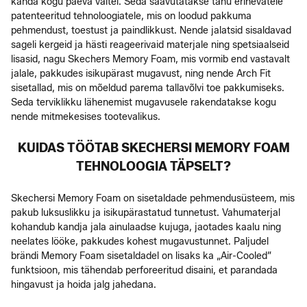
kanda kogu päeva vältel. Seda saavutatakse tänu erinevatele
patenteeritud tehnoloogiatele, mis on loodud pakkuma
pehmendust, toestust ja paindlikkust. Nende jalatsid sisaldavad
sageli kergeid ja hästi reageerivaid materjale ning spetsiaalseid
lisasid, nagu Skechers Memory Foam, mis vormib end vastavalt
jalale, pakkudes isikupärast mugavust, ning nende Arch Fit
sisetallad, mis on mõeldud parema tallavõlvi toe pakkumiseks.
Seda terviklikku lähenemist mugavusele rakendatakse kogu
nende mitmekesises tootevalikus.
KUIDAS TÖÖTAB SKECHERSI MEMORY FOAM
TEHNOLOOGIA TÄPSELT?
Skechersi Memory Foam on sisetaldade pehmendusüsteem, mis
pakub luksuslikku ja isikupärastatud tunnetust. Vahumaterjal
kohandub kandja jala ainulaadse kujuga, jaotades kaalu ning
neelates lööke, pakkudes kohest mugavustunnet. Paljudel
brändi Memory Foam sisetaldadel on lisaks ka „Air-Cooled”
funktsioon, mis tähendab perforeeritud disaini, et parandada
hingavust ja hoida jalg jahedana.