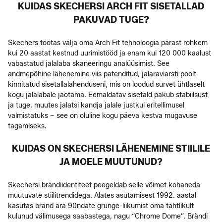
KUIDAS SKECHERSI ARCH FIT SISETALLAD
PAKUVAD TUGE?
Skechers töötas välja oma Arch Fit tehnoloogia pärast rohkem
kui 20 aastat kestnud uurimistööd ja enam kui 120 000 kaalust
vabastatud jalalaba skaneeringu analüüsimist. See
andmepõhine lähenemine viis patenditud, jalaraviarsti poolt
kinnitatud sisetallalahenduseni, mis on loodud survet ühtlaselt
kogu jalalabale jaotama. Eemaldatav sisetald pakub stabiilsust
ja tuge, muutes jalatsi kandja jalale justkui eritellimusel
valmistatuks – see on oluline kogu päeva kestva mugavuse
tagamiseks.
KUIDAS ON SKECHERSI LÄHENEMINE STIILILE
JA MOELE MUUTUNUD?
Skechersi brändiidentiteet peegeldab selle võimet kohaneda
muutuvate stiilitrendidega. Alates asutamisest 1992. aastal
kasutas bränd ära 90ndate grunge-liikumist oma tahtlikult
kulunud välimusega saabastega, nagu “Chrome Dome”. Brändi