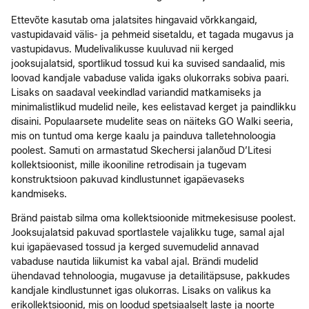
Ettevõte kasutab oma jalatsites hingavaid võrkkangaid,
vastupidavaid välis- ja pehmeid sisetaldu, et tagada mugavus ja
vastupidavus. Mudelivalikusse kuuluvad nii kerged
jooksujalatsid, sportlikud tossud kui ka suvised sandaalid, mis
loovad kandjale vabaduse valida igaks olukorraks sobiva paari.
Lisaks on saadaval veekindlad variandid matkamiseks ja
minimalistlikud mudelid neile, kes eelistavad kerget ja paindlikku
disaini. Populaarsete mudelite seas on näiteks GO Walki seeria,
mis on tuntud oma kerge kaalu ja painduva talletehnoloogia
poolest. Samuti on armastatud Skechersi jalanõud D’Litesi
kollektsioonist, mille ikooniline retrodisain ja tugevam
konstruktsioon pakuvad kindlustunnet igapäevaseks
kandmiseks.
Bränd paistab silma oma kollektsioonide mitmekesisuse poolest.
Jooksujalatsid pakuvad sportlastele vajalikku tuge, samal ajal
kui igapäevased tossud ja kerged suvemudelid annavad
vabaduse nautida liikumist ka vabal ajal. Brändi mudelid
ühendavad tehnoloogia, mugavuse ja detailitäpsuse, pakkudes
kandjale kindlustunnet igas olukorras. Lisaks on valikus ka
erikollektsioonid, mis on loodud spetsiaalselt laste ja noorte