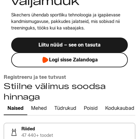
väljamüük
Skechers ühendab sportliku tehnoloogia ja igapäevase
kandmismugavuse, pakkudes jalatseid, mis sobivad nii
treeninguks, tööks kui ka vabaajaks.
Liitu nüüd – see on tasuta
Logi sisse Zalandoga
Registreeru ja tee tutvust
Stiilne välimus soodsa
hinnaga
Naised
Mehed
Tüdrukud
Poisid
Kodukaubad
Riided
47 440+ toodet