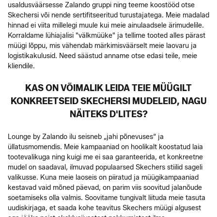
usaldusväärsesse Zalando gruppi ning teeme koostööd otse
Skechersi või nende sertifitseeritud turustajatega. Meie madalad
hinnad ei viita millelegi muule kui meie ainulaadsele ärimudelile.
Korraldame lühiajalisi "välkmüüke" ja tellime tooted alles pärast
müügi lõppu, mis vähendab märkimisväärselt meie laovaru ja
logistikakulusid. Need säästud anname otse edasi teile, meie
kliendile.
KAS ON VÕIMALIK LEIDA TEIE MÜÜGILT
KONKREETSEID SKECHERSI MUDELEID, NAGU
NÄITEKS D'LITES?
Lounge by Zalando ilu seisneb „jahi põnevuses“ ja
üllatusmomendis. Meie kampaaniad on hoolikalt koostatud laia
tootevalikuga ning kuigi me ei saa garanteerida, et konkreetne
mudel on saadaval, ilmuvad populaarsed Skechers stiilid sageli
valikusse. Kuna meie laoseis on piiratud ja müügikampaaniad
kestavad vaid mõned päevad, on parim viis soovitud jalanõude
soetamiseks olla valmis. Soovitame tungivalt liituda meie tasuta
uudiskirjaga, et saada kohe teavitus Skechers müügi algusest