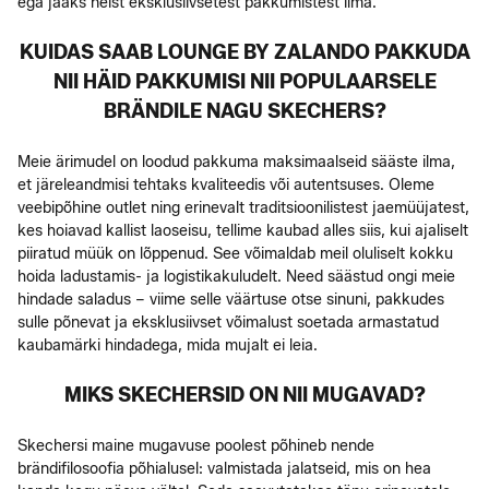
ega jääks neist eksklusiivsetest pakkumistest ilma.
KUIDAS SAAB LOUNGE BY ZALANDO PAKKUDA
NII HÄID PAKKUMISI NII POPULAARSELE
BRÄNDILE NAGU SKECHERS?
Meie ärimudel on loodud pakkuma maksimaalseid sääste ilma,
et järeleandmisi tehtaks kvaliteedis või autentsuses. Oleme
veebipõhine outlet ning erinevalt traditsioonilistest jaemüüjatest,
kes hoiavad kallist laoseisu, tellime kaubad alles siis, kui ajaliselt
piiratud müük on lõppenud. See võimaldab meil oluliselt kokku
hoida ladustamis- ja logistikakuludelt. Need säästud ongi meie
hindade saladus – viime selle väärtuse otse sinuni, pakkudes
sulle põnevat ja eksklusiivset võimalust soetada armastatud
kaubamärki hindadega, mida mujalt ei leia.
MIKS SKECHERSID ON NII MUGAVAD?
Skechersi maine mugavuse poolest põhineb nende
brändifilosoofia põhialusel: valmistada jalatseid, mis on hea