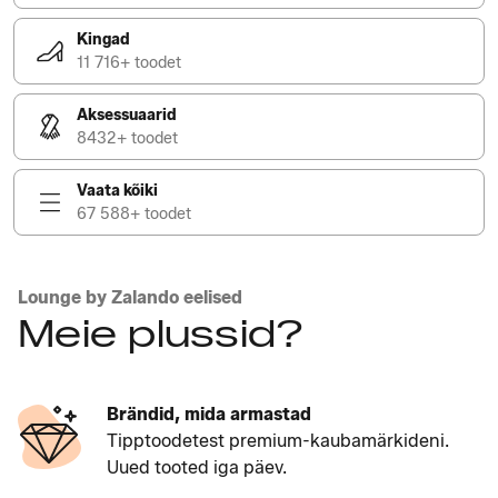
Kingad
11 716+ toodet
Aksessuaarid
8432+ toodet
Vaata kõiki
67 588+ toodet
Lounge by Zalando eelised
Meie plussid?
Brändid, mida armastad
Tipptoodetest premium-kaubamärkideni.
Uued tooted iga päev.