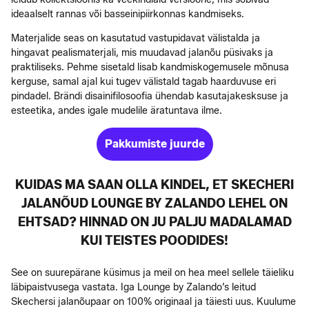
ideaalselt rannas või basseinipiirkonnas kandmiseks.
Materjalide seas on kasutatud vastupidavat välistalda ja
hingavat pealismaterjali, mis muudavad jalanõu püsivaks ja
praktiliseks. Pehme sisetald lisab kandmiskogemusele mõnusa
kerguse, samal ajal kui tugev välistald tagab haarduvuse eri
pindadel. Brändi disainifilosoofia ühendab kasutajakesksuse ja
esteetika, andes igale mudelile äratuntava ilme.
Pakkumiste juurde
KUIDAS MA SAAN OLLA KINDEL, ET SKECHERI
JALANÕUD LOUNGE BY ZALANDO LEHEL ON
EHTSAD? HINNAD ON JU PALJU MADALAMAD
KUI TEISTES POODIDES!
See on suurepärane küsimus ja meil on hea meel sellele täieliku
läbipaistvusega vastata. Iga Lounge by Zalando’s leitud
Skechersi jalanõupaar on 100% originaal ja täiesti uus. Kuulume