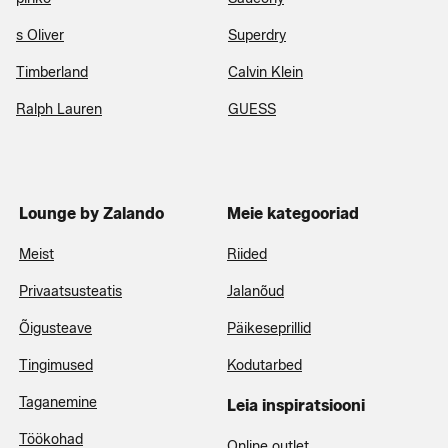
s Oliver
Superdry
Timberland
Calvin Klein
Ralph Lauren
GUESS
Lounge by Zalando
Meie kategooriad
Meist
Riided
Privaatsusteatis
Jalanõud
Õigusteave
Päikeseprillid
Tingimused
Kodutarbed
Taganemine
Leia inspiratsiooni
Töökohad
Online outlet