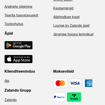
Andmete jälgimine
Kaubamärgid
Teavita haavatavusest
Allahindluse kood
Tooteohutus
Lounge by Zalando äpid
Äpid
Järgmise hooaja lemmikud
Klienditeenindus
Makseviisid
Abi
Zalando Grupp
Zalando