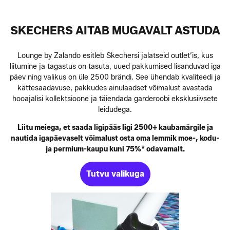
SKECHERS AITAB MUGAVALT ASTUDA
Lounge by Zalando esitleb Skechersi jalatseid outlet’is, kus
liitumine ja tagastus on tasuta, uued pakkumised lisanduvad iga
päev ning valikus on üle 2500 brändi. See ühendab kvaliteedi ja
kättesaadavuse, pakkudes ainulaadset võimalust avastada
hooajalisi kollektsioone ja täiendada garderoobi eksklusiivsete
leidudega.
Liitu meiega, et saada ligipääs ligi 2500+ kaubamärgile ja
nautida igapäevaselt võimalust osta oma lemmik moe-, kodu-
ja permium-kaupu kuni 75%* odavamalt.
Tutvu valikuga