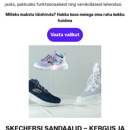
jaoks, pakkudes funktsionaalseid ning värviküllaseid lahendusi.
Milleks maksta täishinda? Hakka koos meiega oma raha kokku
hoidma
Vaata valikut
SKECHERSI SANDAALID – KERGUS JA