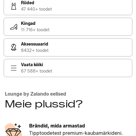
Riided
47 440+ toodet
Kingad
11 716+ toodet
Aksessuaarid
8432+ toodet
Vaata kõiki
67 588+ toodet
Lounge by Zalando eelised
Meie plussid?
Brändid, mida armastad
Tipptoodetest premium-kaubamärkideni.