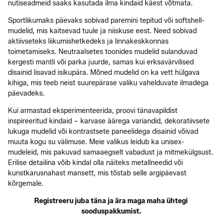
nutiseadmeid saaks kasutada ilma kindaid käest võtmata.
Sportlikumaks päevaks sobivad paremini tepitud või softshell-
mudelid, mis kaitsevad tuule ja niiskuse eest. Need sobivad
aktiivseteks liikumishetkedeks ja linnakeskkonnas
toimetamiseks. Neutraalsetes toonides mudelid sulanduvad
kergesti mantli või parka juurde, samas kui erksavärvilised
disainid lisavad isikupära. Mõned mudelid on ka vett hülgava
kihiga, mis teeb neist suurepärase valiku vahelduvate ilmadega
päevadeks.
Kui armastad eksperimenteerida, proovi tänavapildist
inspireeritud kindaid – karvase äärega variandid, dekoratiivsete
lukuga mudelid või kontrastsete paneelidega disainid võivad
muuta kogu su välimuse. Meie valikus leidub ka unisex-
mudeleid, mis pakuvad samaaegselt vabadust ja mitmekülgsust.
Erilise detailina võib kindal olla näiteks metallneedid või
kunstkarusnahast mansett, mis tõstab selle argipäevast
kõrgemale.
Registreeru juba täna ja ära maga maha ühtegi
sooduspakkumist.