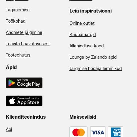
Taganemine
Leia inspiratsiooni
Töökohad
Online outlet
Andmete jälgimine
Kaubamärgid
Teavita haavatavusest
Allahindluse kood
Tooteohutus
Lounge by Zalando äpid
Äpid
Järgmise hooaja lemmikud
Klienditeenindus
Makseviisid
Abi