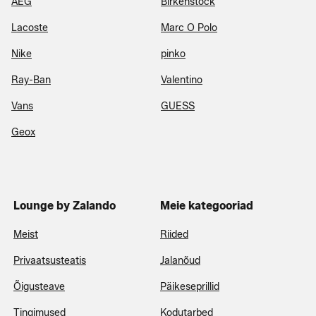
AEG
Birkenstock
Lacoste
Marc O Polo
Nike
pinko
Ray-Ban
Valentino
Vans
GUESS
Geox
Lounge by Zalando
Meie kategooriad
Meist
Riided
Privaatsusteatis
Jalanõud
Õigusteave
Päikeseprillid
Tingimused
Kodutarbed