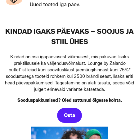
Uued tooted iga päev.
KINDAD IGAKS PÄEVAKS – SOOJUS JA
STIIL ÜHES
Kindad on osa igapäevasest välimusest, mis pakuvad lisaks
praktilisusele ka väljendusvõimalust. Lounge by Zalando
outlet’ist leiad kuni soovituslikust jaemüügihinnast kuni 75%*
soodustusega tooteid rohkem kui 2500 brändi seast, lisaks eriti
head päevapakkumised. Tagastamine on alati tasuta, seega võid
julgelt erinevaid variante katsetada.
Sooduspakkumised? Oled sattunud õigesse kohta.
Osta