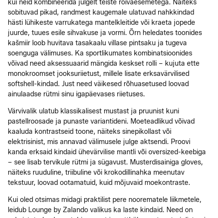
kui neid kombineerida julgelt teiste rõivaesemetega. Näiteks
sobituvad pikad, randmest kaugemale ulatuvad nahkkindad
hästi lühikeste varrukatega mantelkleitide või kraeta jopede
juurde, tuues esile sihvakuse ja vormi. Õrn heledates toonides
kašmiir loob huvitava tasakaalu villase pintsaku ja tugeva
soenguga välimuses. Ka sportlikumates kombinatsioonides
võivad need aksessuaarid mängida keskset rolli – kujuta ette
monokroomset jooksuriietust, millele lisate erksavärvilised
softshell-kindad. Just need väikesed rõhuasetused loovad
ainulaadse rütmi sinu igapäevases riietuses.
Värvivalik ulatub klassikalisest mustast ja pruunist kuni
pastellroosade ja punaste variantideni. Moeteadlikud võivad
kaaluda kontrastseid toone, näiteks sinepikollast või
elektrisinist, mis annavad välimusele julge aktsendi. Proovi
kanda erksaid kindaid ühevärvilise mantli või oversized-keebiga
– see lisab tervikule rütmi ja sügavust. Musterdisainiga gloves,
näiteks ruuduline, triibuline või krokodillinahka meenutav
tekstuur, loovad ootamatuid, kuid mõjuvaid moekontraste.
Kui oled otsimas midagi praktilist pere noorematele liikmetele,
leidub Lounge by Zalando valikus ka laste kindaid. Need on