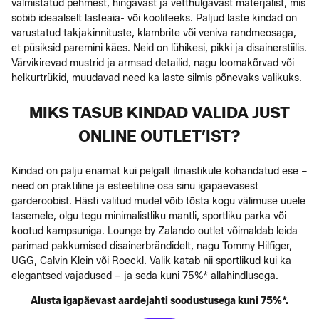
valmistatud pehmest, hingavast ja vetthülgavast materjalist, mis
sobib ideaalselt lasteaia- või kooliteeks. Paljud laste kindad on
varustatud takjakinnituste, klambrite või veniva randmeosaga,
et püsiksid paremini käes. Neid on lühikesi, pikki ja disainerstiilis.
Värvikirevad mustrid ja armsad detailid, nagu loomakõrvad või
helkurtrükid, muudavad need ka laste silmis põnevaks valikuks.
MIKS TASUB KINDAD VALIDA JUST
ONLINE OUTLET’IST?
Kindad on palju enamat kui pelgalt ilmastikule kohandatud ese –
need on praktiline ja esteetiline osa sinu igapäevasest
garderoobist. Hästi valitud mudel võib tõsta kogu välimuse uuele
tasemele, olgu tegu minimalistliku mantli, sportliku parka või
kootud kampsuniga. Lounge by Zalando outlet võimaldab leida
parimad pakkumised disainerbrändidelt, nagu Tommy Hilfiger,
UGG, Calvin Klein või Roeckl. Valik katab nii sportlikud kui ka
elegantsed vajadused – ja seda kuni 75%* allahindlusega.
Alusta igapäevast aardejahti soodustusega kuni 75%*.