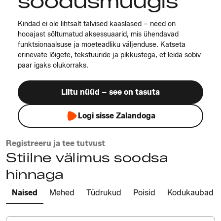
soodusmüügis
Kindad ei ole lihtsalt talvised kaaslased – need on
hooajast sõltumatud aksessuaarid, mis ühendavad
funktsionaalsuse ja moeteadliku väljenduse. Katseta
erinevate lõigete, tekstuuride ja pikkustega, et leida sobiv
paar igaks olukorraks.
Liitu nüüd – see on tasuta
Logi sisse Zalandoga
Registreeru ja tee tutvust
Stiilne välimus soodsa
hinnaga
Naised
Mehed
Tüdrukud
Poisid
Kodukaubad