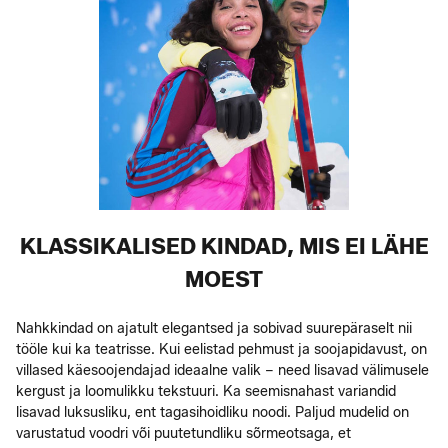
KLASSIKALISED KINDAD, MIS EI LÄHE
MOEST
Nahkkindad on ajatult elegantsed ja sobivad suurepäraselt nii
tööle kui ka teatrisse. Kui eelistad pehmust ja soojapidavust, on
villased käesoojendajad ideaalne valik – need lisavad välimusele
kergust ja loomulikku tekstuuri. Ka seemisnahast variandid
lisavad luksusliku, ent tagasihoidliku noodi. Paljud mudelid on
varustatud voodri või puutetundliku sõrmeotsaga, et