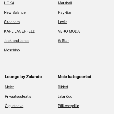
HOKA
Marshall
New Balance
Ray-Ban
Skechers
Levi's
KARL LAGERFELD
VERO MODA
Jack and Jones
G Star
Moschino
Lounge by Zalando
Meie kategooriad
Meist
Riided
Privaatsusteatis
Jalanõud
Õigusteave
Päikeseprillid