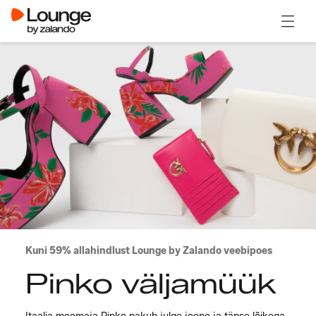
Ava m
Kuni 59% allahindlust Lounge by Zalando veebipoes
Pinko väljamüük