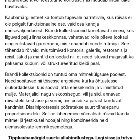
metallaktsent või tekstuurne kontrast, mis muudab lihtsa lõike
huvitavaks.
Kaubamärgi esteetika toetub tugevale narratiivile, kus rõivas ei
ole pelgalt funktsionaalne ese, vaid osa kandja
eneseväljendusest. Brändi kollektsioonid kõnetavad inimesi, kes
liiguvad palju linnakeskkonnas, vahetavad rolle päeva jooksul
ning eelistavad garderoobi, mis kohandub nende rütmiga. See
tähendab rõivaid, mis toimivad kontoris, galeriis, restoranis ja
reisil. Jakid ja mantlid on loodud nii, et need istuvad mugavalt ka
paksema kudumi või struktureeritud kleidi peal.
Brändi kollektsioonid on tuntud oma mitmekülgsuse poolest.
Need sobituvad nii töisesse argipäeva kui ka õhtustesse
olukordadesse, kus soovid jätta enesekindla ja viimistletud
mulje. Materjalid, nagu viskoosisegud, vill ja siid, annavad
rõivastele kestvuse ja vormi, mis püsib ka pärast korduvat
kandmist. Disainiprotsessis pööratakse suurt tähelepanu
proportsioonidele. Selline lähenemine võimaldab rõivaid kanda
mitmel järjestikusel hooajal ning kombineerida neid
olemasolevate lemmikesemetega.
Tippkaubamärgid suurte allahindlustega. Logi sisse ja tutvu