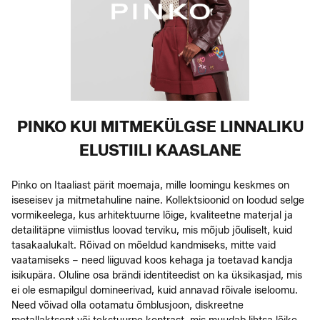
PINKO KUI MITMEKÜLGSE LINNALIKU
ELUSTIILI KAASLANE
Pinko on Itaaliast pärit moemaja, mille loomingu keskmes on
iseseisev ja mitmetahuline naine. Kollektsioonid on loodud selge
vormikeelega, kus arhitektuurne lõige, kvaliteetne materjal ja
detailitäpne viimistlus loovad terviku, mis mõjub jõuliselt, kuid
tasakaalukalt. Rõivad on mõeldud kandmiseks, mitte vaid
vaatamiseks – need liiguvad koos kehaga ja toetavad kandja
isikupära. Oluline osa brändi identiteedist on ka üksikasjad, mis
ei ole esmapilgul domineerivad, kuid annavad rõivale iseloomu.
Need võivad olla ootamatu õmblusjoon, diskreetne