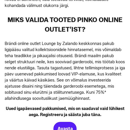
kohandada välimust olukorra järgi.
MIKS VALIDA TOOTED PINKO ONLINE
OUTLET’IST?
Brändi online outlet Lounge by Zalando keskkonnas pakub
ligipääsu valitud kollektsioonidele hinnatasemel, mis võimaldab
teha teadlikke ja pikaajalisi otsuseid. Brändi maailm pakub
selget struktuuri neile, kes soovivad garderoobi, mis töötab koos
nende elustiiliga. Tasuta tagastused, lihtne tellimisprotsess ja iga
päev uuenevad pakkumised loovad VIP-elamuse, kus kvaliteet
ja väärtus käivad käsikäes. See on võimalus investeerida
ajatusse disaini ning täiendada garderoobi esemetega, mis
sobituvad sinu elurütmi ja stiilitunnetusega. Kuni 75%*
allahindlusega soovituslikust jaemüügihinnast.
Uued igapäevased pakkumised, mis on saadaval vaid lühikest
aega. Registreeru ja säästa juba täna.
Avasta