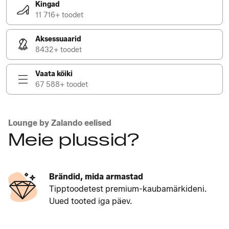
Kingad
11 716+ toodet
Aksessuaarid
8432+ toodet
Vaata kõiki
67 588+ toodet
Lounge by Zalando eelised
Meie plussid?
Brändid, mida armastad
Tipptoodetest premium-kaubamärkideni.
Uued tooted iga päev.