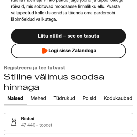
Itaalia moemaja Pinko pakub julge joone ja täpse lõikega
rõivaid, mis sobituvad moodsasse linnalikku ellu. Avasta
väljapeetud kollektsioonid ja täienda oma garderoobi
läbimõeldud valikutega.
Liitu nüüd – see on tasuta
Logi sisse Zalandoga
Registreeru ja tee tutvust
Stiilne välimus soodsa
hinnaga
Naised
Mehed
Tüdrukud
Poisid
Kodukaubad
Riided
47 440+ toodet