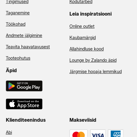
Tingimused
Kodutarbed
Taganemine
Leia inspiratsiooni
Töökohad
Online outlet
Andmete jälgimine
Kaubamärgid
Teavita haavatavusest
Allahindluse kood
Tooteohutus
Lounge by Zalando äpid
Äpid
Järgmise hooaja lemmikud
Klienditeenindus
Makseviisid
Abi