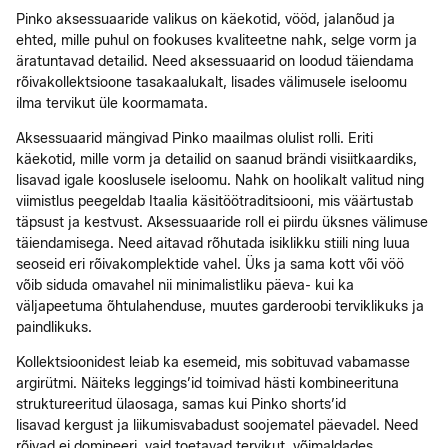
Pinko aksessuaaride valikus on käekotid, vööd, jalanõud ja
ehted, mille puhul on fookuses kvaliteetne nahk, selge vorm ja
äratuntavad detailid. Need aksessuaarid on loodud täiendama
rõivakollektsioone tasakaalukalt, lisades välimusele iseloomu
ilma tervikut üle koormamata.
Aksessuaarid mängivad Pinko maailmas olulist rolli. Eriti
käekotid, mille vorm ja detailid on saanud brändi visiitkaardiks,
lisavad igale kooslusele iseloomu. Nahk on hoolikalt valitud ning
viimistlus peegeldab Itaalia käsitöötraditsiooni, mis väärtustab
täpsust ja kestvust. Aksessuaaride roll ei piirdu üksnes välimuse
täiendamisega. Need aitavad rõhutada isiklikku stiili ning luua
seoseid eri rõivakomplektide vahel. Üks ja sama kott või vöö
võib siduda omavahel nii minimalistliku päeva- kui ka
väljapeetuma õhtulahenduse, muutes garderoobi terviklikuks ja
paindlikuks.
Kollektsioonidest leiab ka esemeid, mis sobituvad vabamasse
argirütmi. Näiteks leggings’id toimivad hästi kombineerituna
struktureeritud ülaosaga, samas kui Pinko shorts’id
lisavad kergust ja liikumisvabadust soojematel päevadel. Need
rõivad ei domineeri, vaid toetavad tervikut, võimaldades