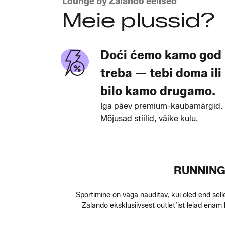
Lounge by Zalando eelised
Meie plussid?
Doći ćemo kamo god
treba — tebi doma ili
bilo kamo drugamo.
Iga päev premium-kaubamärgid.
Mõjusad stiilid, väike kulu.
RUNNING
Sportimine on väga nauditav, kui oled end sel
Zalando eksklusiivsest outlet’ist leiad ena