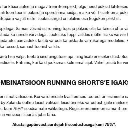
oo funktsionaalne ja mugav trennikomplekt, olgu need püksid lühikesed
 vali toon toonis püksid ja spordirinnahoidja, maika või T-särk oma püks
ikupära valjult esile. Jooksusärgid on oluline osa kogukomplektist.
oppidega. Samas võivad su running tops ja püksid olla ka täiesti ühte v
tada ka nende värvidega. Jooksuks toppi valides mõtle lisaks värvile ka
ahedateks päevadeks tasub varuda ka pikkade varrukatega mudeleid. Kui
 ka tossud, samast toonist valida.
 näeb hea välja, toetab sind pingutuse ajal ning lisab enesekindlust. 
tidele. Eriti siis, kui käid jooksmas külmemal ajal. Vahel piisab ka ves
OMBINATSIOON RUNNING SHORTS’E IGA
rennimotivatsiooni. Kui valid endale kvaliteetsed tooted, on esimeste 
e by Zalando outleti laiast valikust leiad õnneks varustust igale maitse
ast kuni 75%* soodsamate valikutega. Registreerumine on sama lihtne
ma versiooni suunas juba täna.
Alusta igapäevast aardejahti soodustusega kuni 75%*.