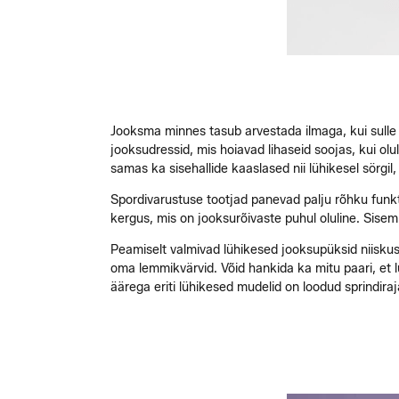
Jooksma minnes tasub arvestada ilmaga, kui sulle
jooksudressid, mis hoiavad lihaseid soojas, kui o
samas ka sisehallide kaaslased nii lühikesel sörgil, 
Spordivarustuse tootjad panevad palju rõhku funkt
kergus, mis on jooksurõivaste puhul oluline. Sisem
Peamiselt valmivad lühikesed jooksupüksid niiskust 
oma lemmikvärvid. Võid hankida ka mitu paari, et l
äärega eriti lühikesed mudelid on loodud sprindir