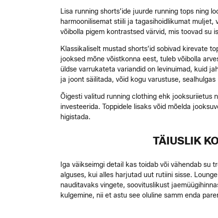
Lisa running shorts’ide juurde running tops ning l
harmoonilisemat stiili ja tagasihoidlikumat muljet,
võibolla pigem kontrastsed värvid, mis toovad su is
Klassikaliselt must ad shorts’id sobivad kirevate t
jooksed mõne võistkonna eest, tuleb võibolla arves
üldse varrukateta variandid on levinuimad, kuid j
ja joont säilitada, võid kogu varustuse, sealhulgas
Õigesti valitud running clothing ehk jooksuriietus
investeerida. Toppidele lisaks võid mõelda jooksuves
higistada.
TÄIUSLIK K
Iga väikseimgi detail kas toidab või vähendab su t
alguses, kui alles harjutad uut rutiini sisse. Loung
nauditavaks vingete, soovituslikust jaemüügihinn
kulgemine, nii et astu see oluline samm enda pare