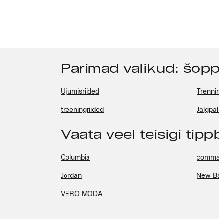
Parimad valikud: šop
Ujumisriided
Trennir
treeningriided
Jalgpal
Vaata veel teisigi tip
Columbia
comm
Jordan
New B
VERO MODA