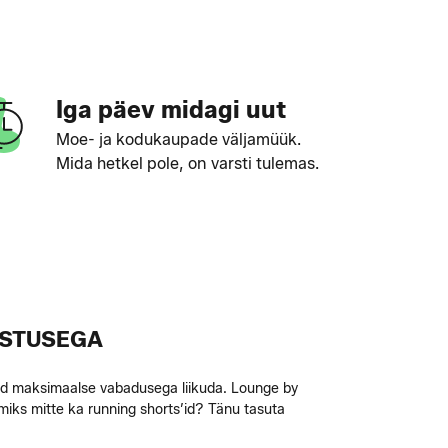
Iga päev midagi uut
Moe- ja kodukaupade väljamüük.
Mida hetkel pole, on varsti tulemas.
USTUSEGA
saad maksimaalse vabadusega liikuda. Lounge by
miks mitte ka running shorts’id? Tänu tasuta