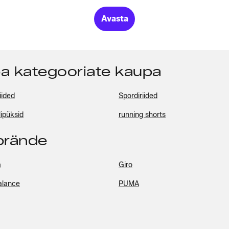
Avasta
pa kategooriate kaupa
iided
Spordiriided
lipüksid
running shorts
pbrände
a
Giro
alance
PUMA