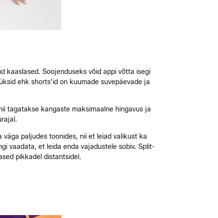
E
d kaaslased. Soojenduseks võid appi võtta isegi
supüksid ehk shorts’id on kuumade suvepäevade ja
 nii tagatakse kangaste maksimaalne hingavus ja
rajal.
väga paljudes toonides, nii et leiad valikust ka
i vaadata, et leida enda vajadustele sobiv. Split-
sed pikkadel distantsidel.