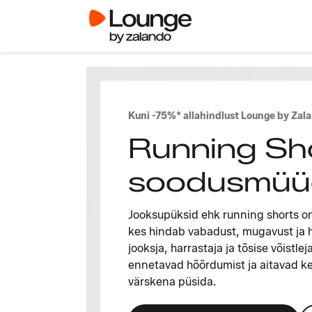
Kuni -75%* allahindlust Lounge by Zal
Running Sh
soodusmüü
Jooksupüksid ehk running shorts on l
kes hindab vabadust, mugavust ja 
jooksja, harrastaja ja tõsise võistle
ennetavad hõõrdumist ja aitavad k
värskena püsida.