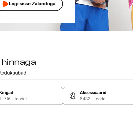
Logi sisse Zalandoga
a hinnaga
Kodukaubad
Kingad
Aksessuaarid
11 716+ toodet
8432+ toodet