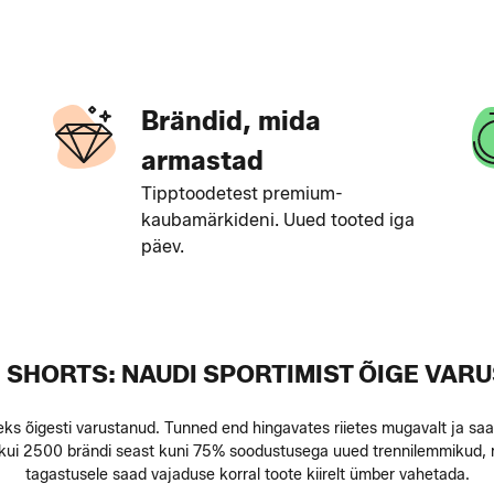
Brändid, mida
armastad
Tipptoodetest premium-
kaubamärkideni. Uued tooted iga
päev.
 SHORTS: NAUDI SPORTIMIST ÕIGE VAR
leks õigesti varustanud. Tunned end hingavates riietes mugavalt ja 
m kui 2500 brändi seast kuni 75% soodustusega uued trennilemmikud, 
tagastusele saad vajaduse korral toote kiirelt ümber vahetada.