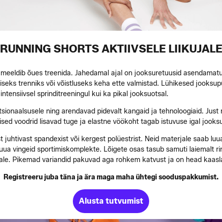
RUNNING SHORTS AKTIIVSELE LIIKUJAL
 meeldib õues treenida. Jahedamal ajal on jooksuretuusid asendamatu
luliseks trenniks või võistluseks keha ette valmistad. Lühikesed jook
intensiivsel sprinditreeningul kui ka pikal jooksuotsal.
sionaalsusele ning arendavad pidevalt kangaid ja tehnoloogiaid. Just
ised voodrid lisavad tuge ja elastne vöökoht tagab istuvuse igal jooksu
juhtivast spandexist või kergest polüestrist. Neid materjale saab luua 
uua vingeid sportimiskomplekte. Lõigete osas tasub samuti laiemalt ring
ajale. Pikemad variandid pakuvad aga rohkem katvust ja on head kaasla
Registreeru juba täna ja ära maga maha ühtegi sooduspakkumist.
Alusta tutvumist