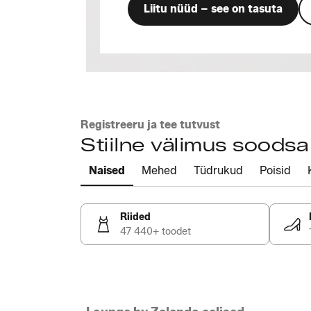
Liitu nüüd – see on tasuta
Registreeru ja tee tutvust
Stiilne välimus soods
Naised
Mehed
Tüdrukud
Poisid
Riided
47 440+ toodet