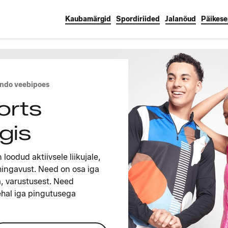
Kaubamärgid
Spordiriided
Jalanõud
Päikesep
ando veebipoes
orts
gis
oodud aktiivsele liikujale,
hingavust. Need on osa iga
ja, varustusest. Need
ehal iga pingutusega