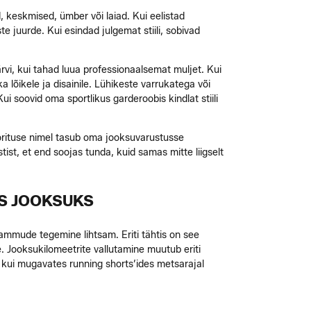
, keskmised, ümber või laiad. Kui eelistad
te juurde. Kui esindad julgemat stiili, sobivad
ärvi, kui tahad luua professionaalsemat muljet. Kui
 lõikele ja disainile. Lühikeste varrukatega või
 soovid oma sportlikus garderoobis kindlat stiili
Soorituse nimel tasub oma jooksuvarustusse
tist, et end soojas tunda, kuid samas mitte liigselt
KS JOOKSUKS
sammude tegemine lihtsam. Eriti tähtis on see
le. Jooksukilomeetrite vallutamine muutub eriti
 kui mugavates running shorts’ides metsarajal