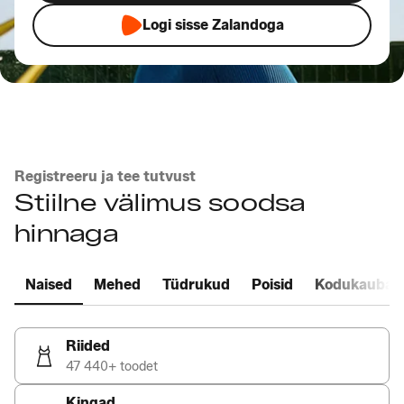
Logi sisse Zalandoga
Registreeru ja tee tutvust
Stiilne välimus soodsa
hinnaga
Naised
Mehed
Tüdrukud
Poisid
Kodukaubad
Riided
47 440+ toodet
Kingad