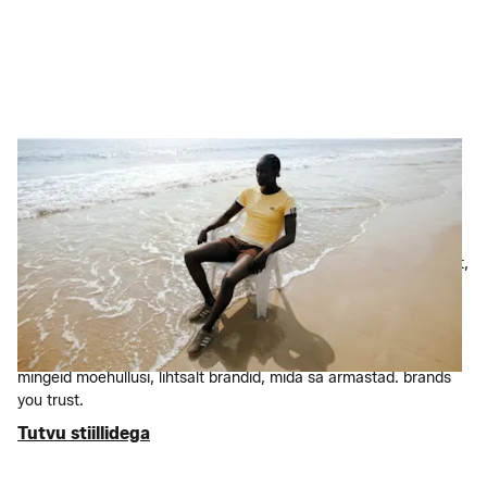
Vali parim
Muuda oma head
sooritused isikupäraseks
Ükskõik, kas teed trenni tõsiselt või naudid selle esteetilist poolt,
mei on olemas kõik vajalik. Oleme välja valinud tipptasemel
spordirõivad
ja
sports jalatsid
ksellistelt ikoonilistelt
kaubamärkidelt nagu
adidas
,
Nike
ja
New Balance
, mida
pakume kuni 75% tavahinnast soodsamalt. No fads, just theEi
mingeid moehullusi, lihtsalt brändid, mida sa armastad. brands
you trust.
Tutvu stiillidega
Tutvu stiillidega