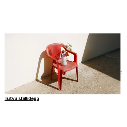
Kodu- ja elustiilikaubad
Sisekujundus taskukohase
hinnaga
Sinu kodu peaks välja nägema sama äge nagu sina ise. Alates
värsketest magamistoatekstiilidest, mis meelitavad sind varakult
voodisse, kuni
köögitarvikuteni
, mis muudavad argipäeva
sündmuseks — me oleme sinu jaoks välja vallinud parimad
kodukaubad, mida pakume kuni 75% tavahinnast soodsamalt.
Tutvu stiillidega
Tutvu stiillidega