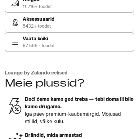
11 716+ toodet
Aksessuaarid
8432+ toodet
Vaata kõiki
67 588+ toodet
Lounge by Zalando eelised
Meie plussid?
Doći ćemo kamo god treba — tebi doma ili bilo
kamo drugamo.
Iga päev premium-kaubamärgid. Mõjusad
stiilid, väike kulu.
Brändid, mida armastad