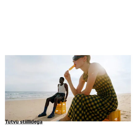
Magus puhkus
Vali lennud, mitte täishinnad
Snu suvepuhkus algab kõige tähtsamast. Alates
Birkenstocki
põhitoodetest ja Levi teksarõivastest kuni
ujumisriieteni
ja
kleitideni
, mis tõeliselt tähelepanu äratavad – oleme leidnud
parimad tooted kuni 75% tavahinnast soodsamal. Paki oma
kohvrid
ja mine reisile. Featring ONLY ja paljud teised
pakkumised.
Tutvu stiillidega