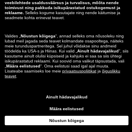
zalando-lounge.si
zalando-lounge.hu
zalando-lounge.lu
zalando-lounge.ee
zalando-lounge.lv
zalando-lounge.no
Leiad meid ka siit
Instagram
Facebook
*Võrreldes soovitusliku jaehinnaga.