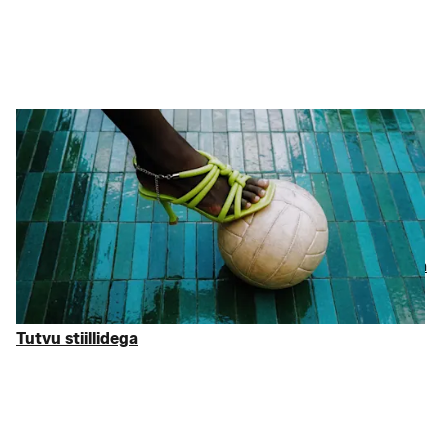
Jalatsid ja aksessuaarid
Detailid on rohkem kui
lihtsalt detailid…
Detailid on kõige olulisemad. Alates
kelladest
, mis annavad
riietusele viimistletud välimus, kuni
tossude
aja
saabasteni
, mis
sellele ilme annavad – oleme valinud välja parimad tooted
Ralph
Lauren
,
Calvin Klein
, ja
HUGO BOSS
. Kõik on tavahinnast kuni
75% soodsamalt. Sinu
ostukotid
. ootavad täitmist.
Tutvu stiillidega
Tutvu stiillidega