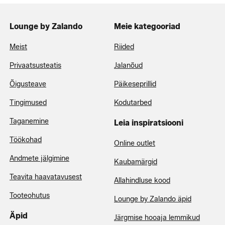
Lounge by Zalando
Meie kategooriad
Meist
Riided
Privaatsusteatis
Jalanõud
Õigusteave
Päikeseprillid
Tingimused
Kodutarbed
Taganemine
Leia inspiratsiooni
Töökohad
Online outlet
Andmete jälgimine
Kaubamärgid
Teavita haavatavusest
Allahindluse kood
Tooteohutus
Lounge by Zalando äpid
Äpid
Järgmise hooaja lemmikud