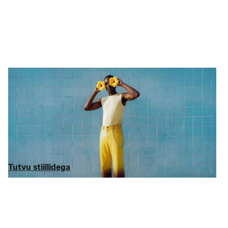
Moekaubad
Äge stiil, vähe pingutust
Vali meid oma lemmik
veebiväljamüügiks
. Ükskõik, kas sa otsid
naiste
- elegantseid
meesterõivaid
, või otsustad
Michael Kors
,
kasuks, oleme hindu kuni 75% tavahinnaga võrreldes
vähendanud. Ei mingit tühja-tähja – ainult brändid, mida sa
tegelikult ihaldad, sealhulgas
Tommy Hilfiger
ja
Lacoste
.
Tutvu stiillidega
Tutvu stiillidega