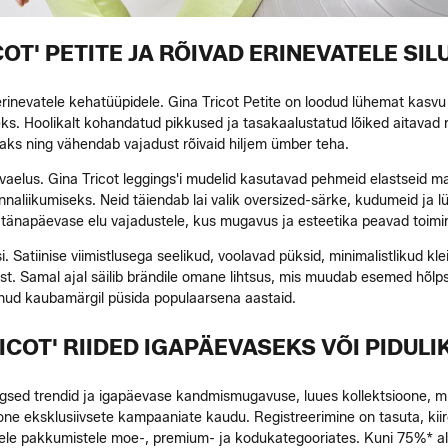
COT' PETITE JA RÕIVAD ERINEVATELE SIL
inevatele kehatüüpidele. Gina Tricot Petite on loodud lühemat kasvu 
eks. Hoolikalt kohandatud pikkused ja tasakaalustatud lõiked aitavad r
maks ning vähendab vajadust rõivaid hiljem ümber teha.
evaelus. Gina Tricot leggings'i mudelid kasutavad pehmeid elastseid m
naliikumiseks. Neid täiendab lai valik oversized-särke, kudumeid ja 
i tänapäevase elu vajadustele, kus mugavus ja esteetika peavad toim
 Satiinise viimistlusega seelikud, voolavad püksid, minimalistlikud klei
st. Samal ajal säilib brändile omane lihtsus, mis muudab esemed hõlpsa
danud kaubamärgil püsida populaarsena aastaid.
RICOT' RIIDED IGAPÄEVASEKS VÕI PIDUL
egsed trendid ja igapäevase kandmismugavuse, luues kollektsioone, m
ne eksklusiivsete kampaaniate kaudu. Registreerimine on tasuta, kiir
tele pakkumistele moe-, premium- ja kodukategooriates. Kuni 75%* all