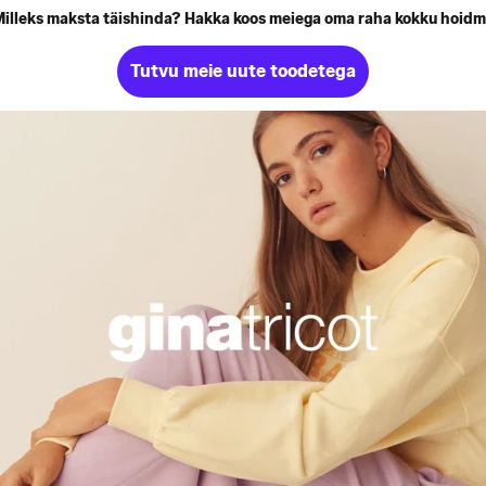
illeks maksta täishinda? Hakka koos meiega oma raha kokku hoid
Tutvu meie uute toodetega