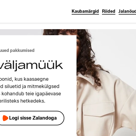
Kaubamärgid
Riided
Jalanõu
 uued pakkumised
 väljamüük
sioonid, kus kaasaegne
d siluetid ja mitmekülgsed
s kohandub teie igapäevase
rilisteks hetkedeks.
Logi sisse Zalandoga