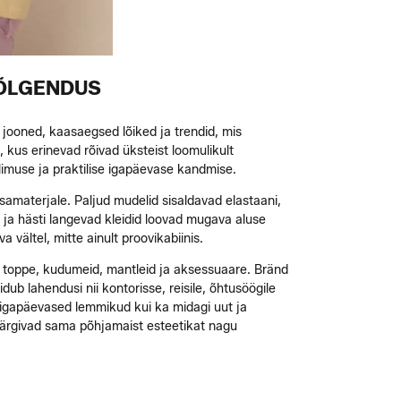
TÕLGENDUS
 jooned, kaasaegsed lõiked ja trendid, mis
 kus erinevad rõivad üksteist loomulikult
muse ja praktilise igapäevase kandmise.
samaterjale. Paljud mudelid sisaldavad elastaani,
 ja hästi langevad kleidid loovad mugava aluse
vältel, mitte ainult proovikabiinis.
id, toppe, kudumeid, mantleid ja aksessuaare. Bränd
dub lahendusi nii kontorisse, reisile, õhtusöögile
i igapäevased lemmikud kui ka midagi uut ja
d järgivad sama põhjamaist esteetikat nagu