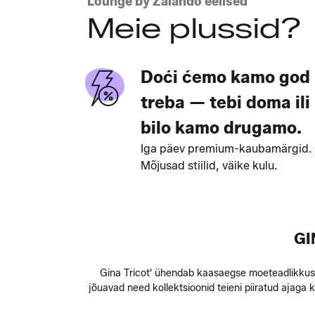
Lounge by Zalando eelised
Meie plussid?
Doći ćemo kamo god
treba — tebi doma ili
bilo kamo drugamo.
Iga päev premium-kaubamärgid.
Mõjusad stiilid, väike kulu.
GI
Gina Tricot' ühendab kaasaegse moeteadlikkuse
jõuavad need kollektsioonid teieni piiratud ajag