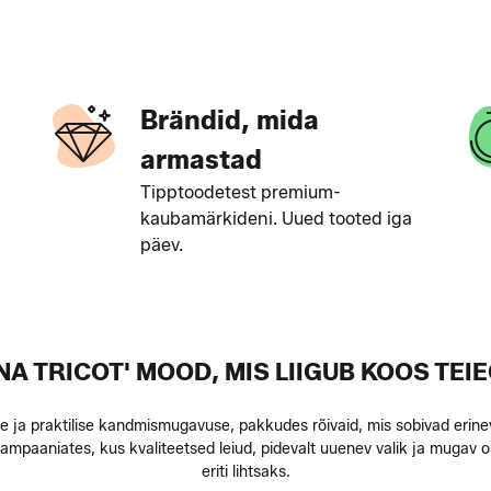
Brändid, mida
armastad
Tipptoodetest premium-
kaubamärkideni. Uued tooted iga
päev.
NA TRICOT' MOOD, MIS LIIGUB KOOS TEI
 ja praktilise kandmismugavuse, pakkudes rõivaid, mis sobivad eri
a kampaaniates, kus kvaliteetsed leiud, pidevalt uuenev valik ja mu
eriti lihtsaks.