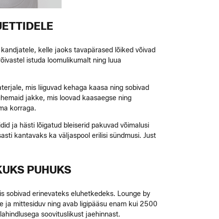
UETTIDELE
kandjatele, kelle jaoks tavapärased lõiked võivad
õivastel istuda loomulikumalt ning luua
aterjale, mis liiguvad kehaga kaasa ning sobivad
lühemaid jakke, mis loovad kaasaegse ning
ima korraga.
did ja hästi lõigatud bleiserid pakuvad võimalusi
sti kantavaks ka väljaspool erilisi sündmusi. Just
IKUKS PUHUKS
is sobivad erinevateks eluhetkedeks. Lounge by
e ja mittesiduv ning avab ligipääsu enam kui 2500
ahindlusega soovituslikust jaehinnast.