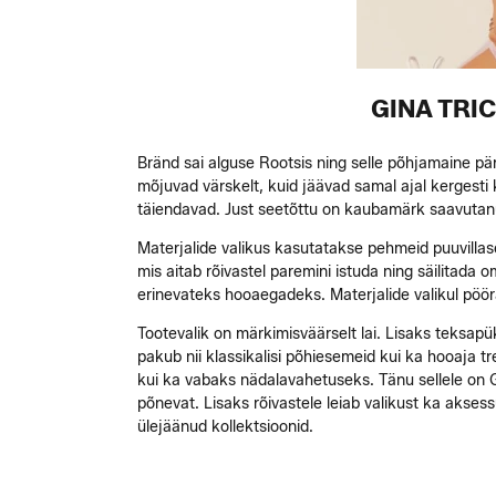
GINA TRI
Bränd sai alguse Rootsis ning selle põhjamaine pä
mõjuvad värskelt, kuid jäävad samal ajal kergesti 
täiendavad. Just seetõttu on kaubamärk saavutan
Materjalide valikus kasutatakse pehmeid puuvillase
mis aitab rõivastel paremini istuda ning säilitada
erinevateks hooaegadeks. Materjalide valikul pööra
Tootevalik on märkimisväärselt lai. Lisaks teksapük
pakub nii klassikalisi põhiesemeid kui ka hooaja tr
kui ka vabaks nädalavahetuseks. Tänu sellele on G
põnevat. Lisaks rõivastele leiab valikust ka akses
ülejäänud kollektsioonid.