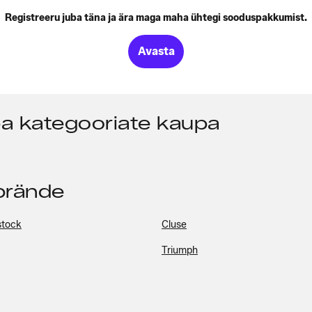
Registreeru juba täna ja ära maga maha ühtegi sooduspakkumist.
Avasta
pa kategooriate kaupa
pbrände
stock
Cluse
Triumph