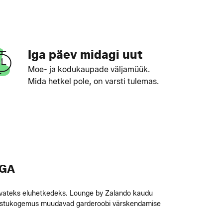
Iga päev midagi uut
Moe- ja kodukaupade väljamüük.
Mida hetkel pole, on varsti tulemas.
EGA
nevateks eluhetkedeks. Lounge by Zalando kaudu
gav ostukogemus muudavad garderoobi värskendamise