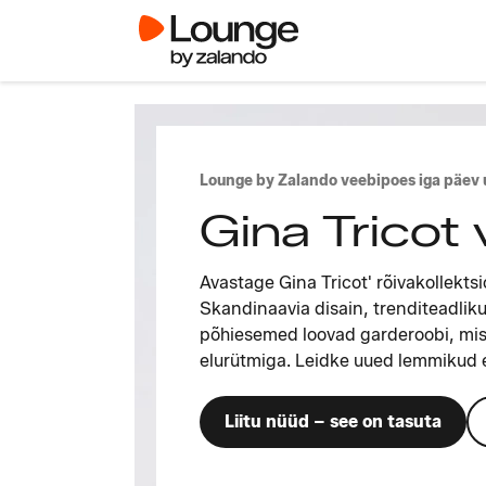
Lounge by Zalando veebipoes iga päev
Gina Tricot
Avastage Gina Tricot' rõivakollekt
Skandinaavia disain, trenditeadliku
põhiesemed loovad garderoobi, mi
elurütmiga. Leidke uued lemmikud e
Liitu nüüd – see on tasuta