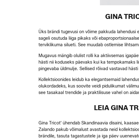
GINA TRI
Üks brändi tugevusi on võime pakkuda lahendusi er
sageli osutuda liiga pikaks või ebaproportsionaals
terviklikuma silueti. See muudab ostlemise lihtsa
Mugavus mängib olulist rolli ka aktiivsemas igapä
hästi nii koduseks päevaks kui ka tempokamaks lin
pingevaba üldmulje. Sellised rõivad vastavad häst
Kollektsioonides leidub ka elegantsemaid lahendusi.
olukordadeks, kus soovite veidi pidulikumat välimu
see tasakaal trendide ja praktilisuse vahel on ai
LEIA GINA T
Gina Tricot' ühendab Skandinaavia disaini, kaasa
Zalando pakub võimalust avastada neid kollektsioo
brändile, tasuta tagastustele ja iga päev uueneva