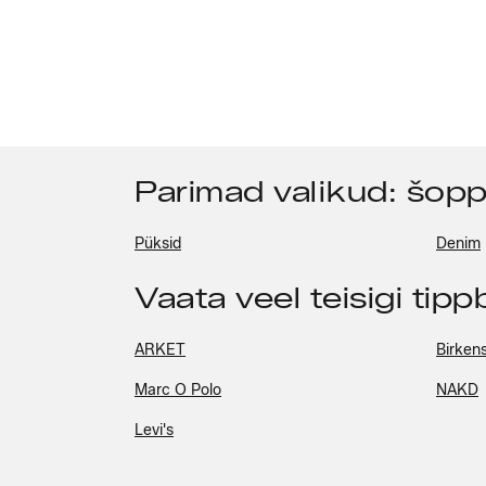
Parimad valikud: šop
Püksid
Denim
Vaata veel teisigi tip
ARKET
Birken
Marc O Polo
NAKD
Levi's