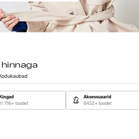
a hinnaga
Kodukaubad
Kingad
Aksessuaarid
11 716+ toodet
8432+ toodet