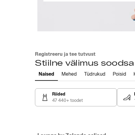
Registreeru ja tee tutvust
Stiilne välimus soods
Naised
Mehed
Tüdrukud
Poisid
Riided
47 440+ toodet