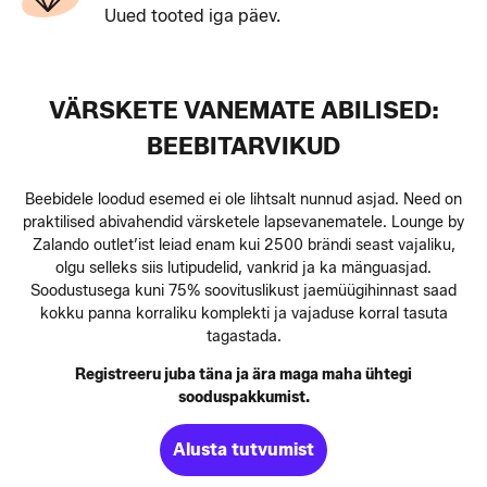
Uued tooted iga päev.
VÄRSKETE VANEMATE ABILISED:
BEEBITARVIKUD
Beebidele loodud esemed ei ole lihtsalt nunnud asjad. Need on
praktilised abivahendid värsketele lapsevanematele. Lounge by
Zalando outlet’ist leiad enam kui 2500 brändi seast vajaliku,
olgu selleks siis lutipudelid, vankrid ja ka mänguasjad.
Soodustusega kuni 75% soovituslikust jaemüügihinnast saad
kokku panna korraliku komplekti ja vajaduse korral tasuta
tagastada.
Registreeru juba täna ja ära maga maha ühtegi
sooduspakkumist.
Alusta tutvumist