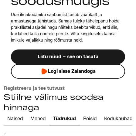
soodusmüügis
Uue ilmakodaniku saabumist tasub väärikalt ja
armastusega tähistada. Samas tuleks tähelepanu hoida
praktilistel asjadel nagu näiteks beebitarvikud, eriti siis,
kui lähed külla noorele perele. Võta kingituseks kaasa
imikule vajalikku ning rõõmusta neid.
Liitu nüüd – see on tasuta
Logi sisse Zalandoga
Registreeru ja tee tutvust
Stiilne välimus soodsa
hinnaga
Naised
Mehed
Tüdrukud
Poisid
Kodukaubad