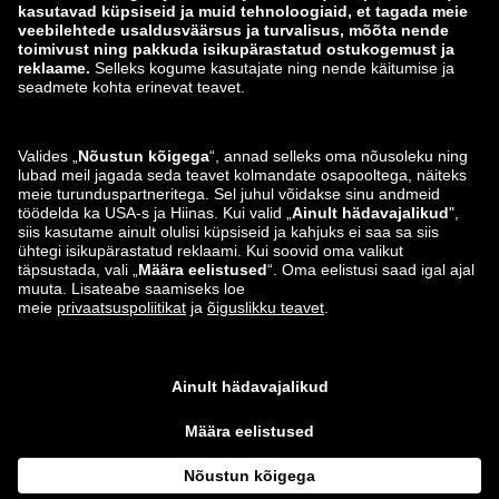
zalando-lounge.lt
zalando-lounge.sk
zalando-lounge.ro
zalando-lounge.hr
zalando-lounge.si
zalando-lounge.hu
zalando-lounge.lu
zalando-lounge.ee
zalando-lounge.lv
zalando-lounge.no
Leiad meid ka siit
Instagram
Facebook
*Võrreldes soovitusliku jaehinnaga.