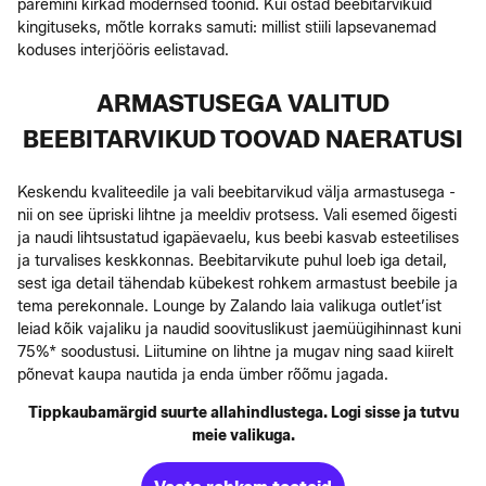
paremini kirkad modernsed toonid. Kui ostad beebitarvikuid
kingituseks, mõtle korraks samuti: millist stiili lapsevanemad
koduses interjööris eelistavad.
ARMASTUSEGA VALITUD
BEEBITARVIKUD TOOVAD NAERATUSI
Keskendu kvaliteedile ja vali beebitarvikud välja armastusega -
nii on see üpriski lihtne ja meeldiv protsess. Vali esemed õigesti
ja naudi lihtsustatud igapäevaelu, kus beebi kasvab esteetilises
ja turvalises keskkonnas. Beebitarvikute puhul loeb iga detail,
sest iga detail tähendab kübekest rohkem armastust beebile ja
tema perekonnale. Lounge by Zalando laia valikuga outlet’ist
leiad kõik vajaliku ja naudid soovituslikust jaemüügihinnast kuni
75%* soodustusi. Liitumine on lihtne ja mugav ning saad kiirelt
põnevat kaupa nautida ja enda ümber rõõmu jagada.
Tippkaubamärgid suurte allahindlustega. Logi sisse ja tutvu
meie valikuga.