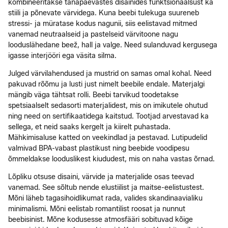
kombineeritakse tänapäevastes disainides funktsionaalsust ka
stiili ja põnevate värvidega. Kuna beebi tulekuga suureneb
stressi- ja müratase kodus nagunii, siis eelistavad mitmed
vanemad neutraalseid ja pastelseid värvitoone nagu
looduslähedane beež, hall ja valge. Need sulanduvad kergusega
igasse interjööri ega väsita silma.
Julged värvilahendused ja mustrid on samas omal kohal. Need
pakuvad rõõmu ja lusti just nimelt beebile endale. Materjalgi
mängib väga tähtsat rolli. Beebi tarvikud toodetakse
spetsiaalselt sedasorti materjalidest, mis on imikutele ohutud
ning need on sertifikaatidega kaitstud. Tootjad arvestavad ka
sellega, et neid saaks kergelt ja kiirelt puhastada.
Mähkimisaluse katted on veekindlad ja pestavad. Lutipudelid
valmivad BPA-vabast plastikust ning beebide voodipesu
õmmeldakse looduslikest kiududest, mis on naha vastas õrnad.
Lõpliku otsuse disaini, värvide ja materjalide osas teevad
vanemad. See sõltub nende elustiilist ja maitse-eelistustest.
Mõni läheb tagasihoidlikumat rada, valides skandinaavialiku
minimalismi. Mõni eelistab romantilist roosat ja nunnut
beebisinist. Mõne kodusesse atmosfääri sobituvad kõige