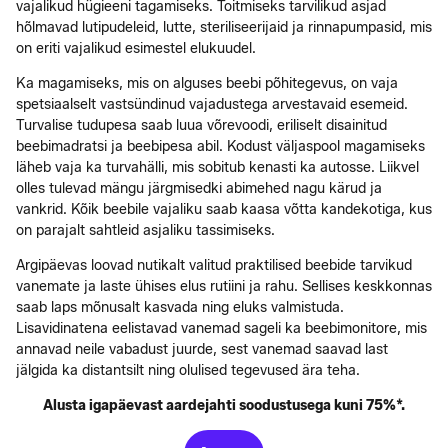
vajalikud hügieeni tagamiseks. Toitmiseks tarvilikud asjad
hõlmavad lutipudeleid, lutte, steriliseerijaid ja rinnapumpasid, mis
on eriti vajalikud esimestel elukuudel.
Ka magamiseks, mis on alguses beebi põhitegevus, on vaja
spetsiaalselt vastsündinud vajadustega arvestavaid esemeid.
Turvalise tudupesa saab luua võrevoodi, eriliselt disainitud
beebimadratsi ja beebipesa abil. Kodust väljaspool magamiseks
läheb vaja ka turvahälli, mis sobitub kenasti ka autosse. Liikvel
olles tulevad mängu järgmisedki abimehed nagu kärud ja
vankrid. Kõik beebile vajaliku saab kaasa võtta kandekotiga, kus
on parajalt sahtleid asjaliku tassimiseks.
Argipäevas loovad nutikalt valitud praktilised beebide tarvikud
vanemate ja laste ühises elus rutiini ja rahu. Sellises keskkonnas
saab laps mõnusalt kasvada ning eluks valmistuda.
Lisavidinatena eelistavad vanemad sageli ka beebimonitore, mis
annavad neile vabadust juurde, sest vanemad saavad last
jälgida ka distantsilt ning olulised tegevused ära teha.
Alusta igapäevast aardejahti soodustusega kuni 75%*.