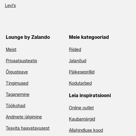
Levi's
Lounge by Zalando
Meie kategooriad
Meist
Riided
Privaatsusteatis
Jalanõud
Õigusteave
Päikeseprillid
Tingimused
Kodutarbed
Taganemine
Leia inspiratsiooni
Töökohad
Online outlet
Andmete jälgimine
Kaubamärgid
Teavita haavatavusest
Allahindluse kood