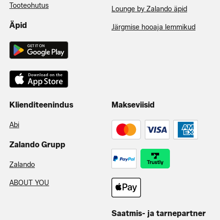
Tooteohutus
Lounge by Zalando äpid
Äpid
Järgmise hooaja lemmikud
Klienditeenindus
Makseviisid
Abi
Zalando Grupp
Zalando
ABOUT YOU
Saatmis- ja tarnepartner