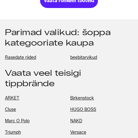
Vaata rohkem tooteid
Parimad valikud: šoppa
kategooriate kaupa
Rasedate riided
beebitarvikud
Vaata veel teisigi
tippbrände
ARKET
Birkenstock
Cluse
HUGO BOSS
Marc O Polo
NAKD
Triumph
Versace