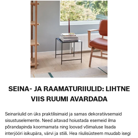
SEINA- JA RAAMATURIIULID: LIHTNE
VIIS RUUMI AVARDADA
Seinariiulid on üks praktilisimaid ja samas dekoratiivsemaid
sisustuselemente. Need aitavad hoiustada esemeid ilma
põrandapinda koormamata ning loovad võimaluse lisada
interjööri isikupära, värvi ja stiili. Hea riiulisüsteem muudab isegi