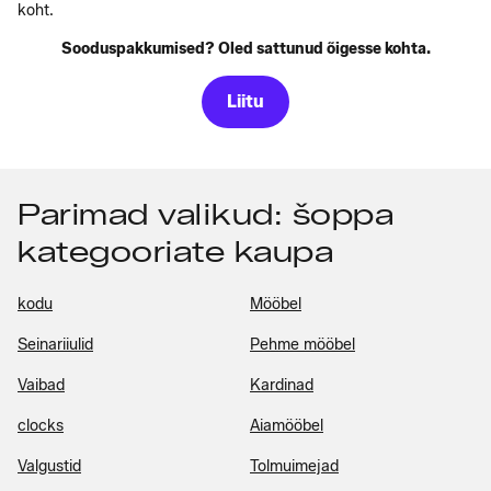
koht.
Sooduspakkumised? Oled sattunud õigesse kohta.
Liitu
Parimad valikud: šoppa
kategooriate kaupa
kodu
Mööbel
Seinariiulid
Pehme mööbel
Vaibad
Kardinad
clocks
Aiamööbel
Valgustid
Tolmuimejad