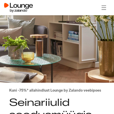
Ava m
Kuni -75%* allahindlust Lounge by Zalando veebipoes
Seinariiulid