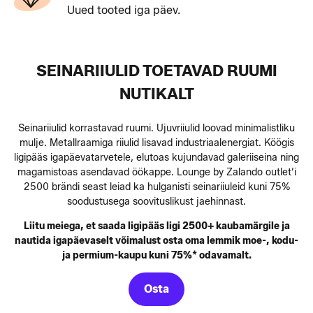
Uued tooted iga päev.
SEINARIIULID TOETAVAD RUUMI
NUTIKALT
S einariiulid korrastavad ruumi. Ujuvriiulid loovad minimalistliku
mulje. Metallraamiga riiulid lisavad industriaalenergiat. Köögis
ligipääs igapäevatarvetele, elutoas kujundavad galeriiseina ning
magamistoas asendavad öökappe. Lounge by Zalando outlet’i
2500 brändi seast leiad ka hulganisti seinariiuleid kuni 75%
soodustusega soovituslikust jaehinnast.
Liitu meiega, et saada ligipääs ligi 2500+ kaubamärgile ja
nautida igapäevaselt võimalust osta oma lemmik moe-, kodu-
ja permium-kaupu kuni 75%* odavamalt.
Osta