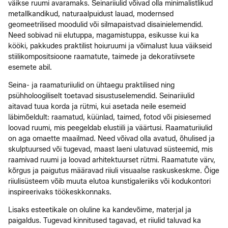
väikse ruumi avaramaks. Seinariiulid võivad olla minimalistlikud
metallkandikud, naturaalpuidust lauad, modernsed
geomeetrilised moodulid või silmapaistvad disainielemendid.
Need sobivad nii elutuppa, magamistuppa, esikusse kui ka
kööki, pakkudes praktilist hoiuruumi ja võimalust luua väikseid
stiilikompositsioone raamatute, taimede ja dekoratiivsete
esemete abil.
Seina- ja raamaturiiulid on ühtaegu praktilised ning
psühholoogiliselt toetavad sisustuselemendid. Seinariiulid
aitavad tuua korda ja rütmi, kui asetada neile esemeid
läbimõeldult: raamatud, küünlad, taimed, fotod või pisiesemed
loovad ruumi, mis peegeldab elustiili ja väärtusi. Raamaturiiulid
on aga omaette maailmad. Need võivad olla avatud, õhulised ja
skulptuursed või tugevad, maast laeni ulatuvad süsteemid, mis
raamivad ruumi ja loovad arhitektuurset rütmi. Raamatute värv,
kõrgus ja paigutus määravad riiuli visuaalse raskuskeskme. Õige
riiulisüsteem võib muuta elutoa kunstigaleriiks või kodukontori
inspireerivaks töökeskkonnaks.
Lisaks esteetikale on oluline ka kandevõime, materjal ja
paigaldus. Tugevad kinnitused tagavad, et riiulid taluvad ka