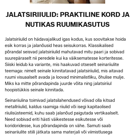
JALATSIRIIULID: PRAKTILINE KORD JA
NUTIKAS RUUMIKASUTUS
Jalatsiriiulid on hädavajalikud igas kodus, kus soovitakse hoida
esik korras ja jalanõusid heas seisukorras. Klassikalised
põrandal seisvad jalatsiriiulid mahutavad mitu paari ja sobivad
suurepäraselt nii peredele kui ka väiksematesse korteritesse.
Siiski leidub ka variante, mis haakuvad otseselt seina­riiulite
teemaga: nimelt seinale kinnitatavad jalatsiriiulid, mis aitavad
ruumi visuaalselt avada ja loovad minimalistliku, õhulise mulje.
Miks ka mitte põrandapinda juurde võita ning jalatsiriiul
hoopistükkis seinale kinnitada.
Seinariiulina toimivad jalatsilahendused võivad olla kitsad
metallriiulid, kaldus raamiga riiulid või isegi kapitaolised
riiulisüsteemid, kuhu saab jalanõud paigutada vertikaalselt.
Need sobivad eriti hästi väikestesse esikutesse või
koridoridesse, kus põrandapinda on vähe. Samuti saab
seinariiulite stiili jätkata sama materjali või viimistlusega