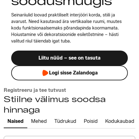
soodusmüügis
Seinariiulid loovad praktiliselt interjööri korda, stiili ja
avarust. Need kasutavad ära vertikaalse ruumi, muutes
kodu funktsionaalsemaks põrandapinda koormamata.
H oiustamine või dekoratsioonide esiletõstmine – hästi
valitud riiul täiendab igat tuba.
Liitu nüüd – see on tasuta
Logi sisse Zalandoga
Registreeru ja tee tutvust
Stiilne välimus soodsa
hinnaga
Naised
Mehed
Tüdrukud
Poisid
Kodukaubad