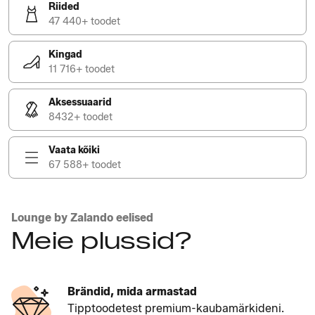
Riided
47 440+ toodet
Kingad
11 716+ toodet
Aksessuaarid
8432+ toodet
Vaata kõiki
67 588+ toodet
Lounge by Zalando eelised
Meie plussid?
Brändid, mida armastad
Tipptoodetest premium-kaubamärkideni.