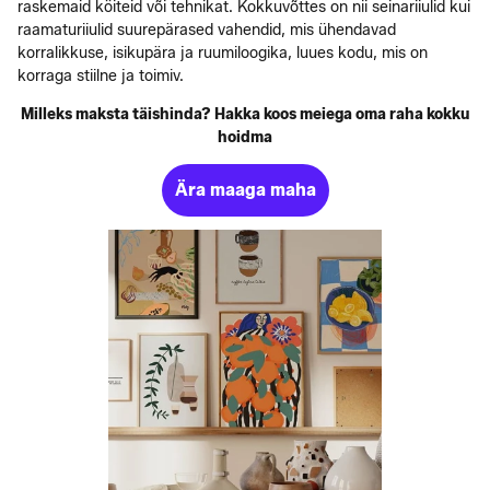
raskemaid köiteid või tehnikat. Kokkuvõttes on nii seinariiulid kui
raamaturiiulid suurepärased vahendid, mis ühendavad
korralikkuse, isikupära ja ruumiloogika, luues kodu, mis on
korraga stiilne ja toimiv.
Milleks maksta täishinda? Hakka koos meiega oma raha kokku
hoidma
Ära maaga maha