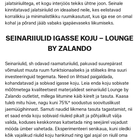
jalatsiriiulitega, et kogu interjöös tekiks ühtne joon. Seinale
kinnitatavad jalatsiriiulid on ideaalsed neile, kes eelistavad
korralikku ja minimalistlikku ruumikasutust, kus iga ese on omal
kohal ja põrand jääb vabaks igapäevaseks liikumiseks.
SEINARIIULID IGASSE KOJU – LOUNGE
BY ZALANDO
Seinariiulid, sh odavad raamaturiiulid, pakuvad suurepärast
võimalust muuta ruum funktsionaalseks ja stiilseks ilma suuri
investeeringuid tegemata. Need on lihtsad paigaldada,
kohandatavad ja sobivad igasse koju. Leia enda koju sobivate
mõõtmetega kvaliteetsest materjalidest seinariiulid Lounge by
Zalando outletist, millega liitumine käib kiirelt ja tasuta. Kaasa
tuleb mitu hüve, nagu kuni 75%* soodustus soovituslikust
jaemüügihinnast. Samuti naudid liikmena tasuta tagastamist, nii
et saad enda koju sobivaid riiuleid pikalt ja põhjalikult välja
valida, koduses keskkonnas katsetada ning seejärel vajadust
mööda ümber vahetada. Eksperimenteeri senikaua, kuni oledki
kõik vajalikud riiulid koju hankinud ning igal asjal on riiulil oma