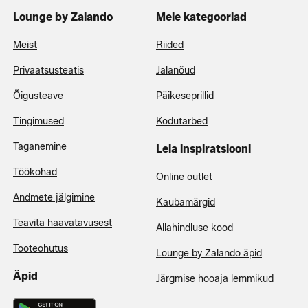
Lounge by Zalando
Meie kategooriad
Meist
Riided
Privaatsusteatis
Jalanõud
Õigusteave
Päikeseprillid
Tingimused
Kodutarbed
Taganemine
Leia inspiratsiooni
Töökohad
Online outlet
Andmete jälgimine
Kaubamärgid
Teavita haavatavusest
Allahindluse kood
Tooteohutus
Lounge by Zalando äpid
Äpid
Järgmise hooaja lemmikud