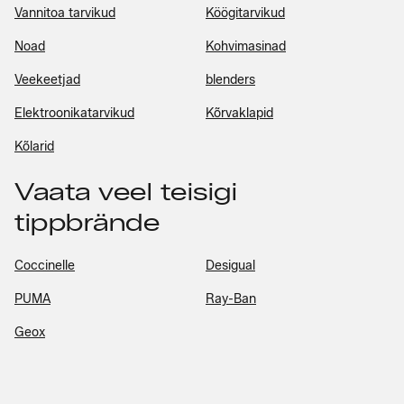
Vannitoa tarvikud
Köögitarvikud
Noad
Kohvimasinad
Veekeetjad
blenders
Elektroonikatarvikud
Kõrvaklapid
Kõlarid
Vaata veel teisigi
tippbrände
Coccinelle
Desigual
PUMA
Ray-Ban
Geox