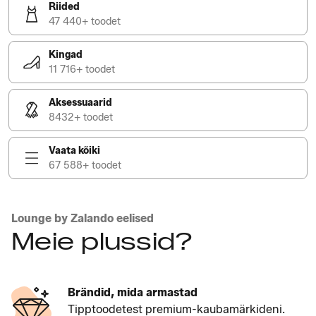
Riided
47 440+ toodet
Kingad
11 716+ toodet
Aksessuaarid
8432+ toodet
Vaata kõiki
67 588+ toodet
Lounge by Zalando eelised
Meie plussid?
Brändid, mida armastad
Tipptoodetest premium-kaubamärkideni.