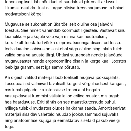
tehnoloogiliselt läbimõeldud, et suudaksid pikemalt aktiivset
liikumist nautida. Just nii tagad püsiva trenniharjumuse ja hoiad
motivatsiooni kõrgel.
Mugavuse seisukohalt on üks tõeliselt oluline osa jalavõlvi
toestus. See nimelt vähendab koormust liigestele. Vastavalt sinu
loomulikule jalakujule võib vaja minna kas neutraalset,
korralikult toestatud või ka ülepronatsiooniga disainitud tossu.
Individuaalne sobivus on siinkohal väga oluline ning jalats tuleb
valida oma vajaduste järgi. Ühtlasi suurendab nende jalanõude
mugavusastet nende ergonoomiline disain ja kerge kaal. Joostes
loeb iga gramm, sest iga samm põrutab.
Ka õigesti valitud materjal loob tõeliselt mugava jooksujalatsi.
Tossupealsed valmivad tavaliselt kergest võrgulaadsest kangast,
mis lubab jalgadel ka intensiivse trenni ajal hingata.
Vastupidavast kummist välistallal on eriline muster, mis tagab
hea haarduvuse. Eriti tähtis on see maastikutossude puhul,
millega tulebki mudastes oludes hakkama saada. Amortiseerivat
materjali sisaldav vahetald muudab jooksusammud sujuvaks
ning anatoomilise kujuga ja eemaldatav sisetald pakub veelgi
tuge.