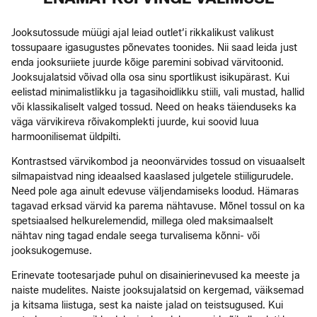
Jooksutossude müügi ajal leiad outlet’i rikkalikust valikust
tossupaare igasugustes põnevates toonides. Nii saad leida just
enda jooksuriiete juurde kõige paremini sobivad värvitoonid.
Jooksujalatsid võivad olla osa sinu sportlikust isikupärast. Kui
eelistad minimalistlikku ja tagasihoidlikku stiili, vali mustad, hallid
või klassikaliselt valged tossud. Need on heaks täienduseks ka
väga värvikireva rõivakomplekti juurde, kui soovid luua
harmoonilisemat üldpilti.
Kontrastsed värvikombod ja neoonvärvides tossud on visuaalselt
silmapaistvad ning ideaalsed kaaslased julgetele stiiligurudele.
Need pole aga ainult edevuse väljendamiseks loodud. Hämaras
tagavad erksad värvid ka parema nähtavuse. Mõnel tossul on ka
spetsiaalsed helkurelemendid, millega oled maksimaalselt
nähtav ning tagad endale seega turvalisema kõnni- või
jooksukogemuse.
Erinevate tootesarjade puhul on disainierinevused ka meeste ja
naiste mudelites. Naiste jooksujalatsid on kergemad, väiksemad
ja kitsama liistuga, sest ka naiste jalad on teistsugused. Kui