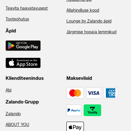
Teavita haavatavusest
Allahindluse kood
Tooteohutus
Lounge by Zalando äpid
Äpid
Järgmise hooaja lemmikud
Klienditeenindus
Makseviisid
Abi
Zalando Grupp
Zalando
ABOUT YOU