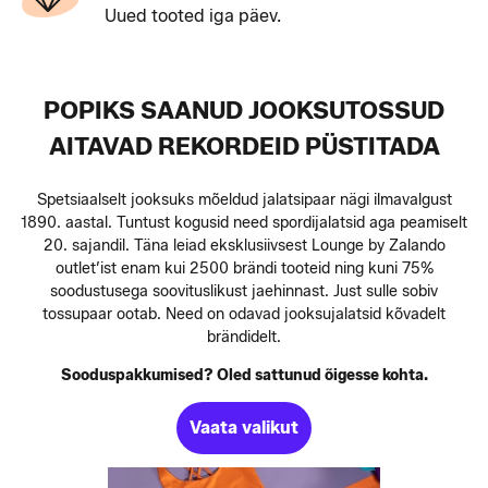
Uued tooted iga päev.
POPIKS SAANUD JOOKSUTOSSUD
AITAVAD REKORDEID PÜSTITADA
Spetsiaalselt jooksuks mõeldud jalatsipaar nägi ilmavalgust
1890. aastal. Tuntust kogusid need spordijalatsid aga peamiselt
20. sajandil. Täna leiad eksklusiivsest Lounge by Zalando
outlet’ist enam kui 2500 brändi tooteid ning kuni 75%
soodustusega soovituslikust jaehinnast. J ust sulle sobiv
tossupaar ootab. Need on odavad jooksujalatsid kõvadelt
brändidelt.
Sooduspakkumised? Oled sattunud õigesse kohta.
Vaata valikut