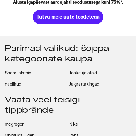
Alusta igapäevast aardejahti soodustusega kuni 75%*.
Tutvu meie uute toodetega
Parimad valikud: šoppa
kategooriate kaupa
Spordijalatsid
Jooksujalatsid
naelikud
Jalgrattakingad
Vaata veel teisigi
tippbrände
mcgregor
Nike
Onitsuka Tiger
Vans