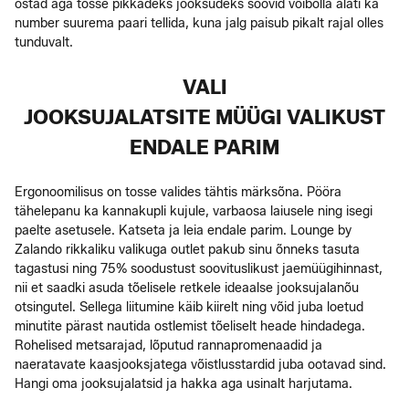
ostad aga tosse pikkadeks jooksudeks soovid võibolla alati ka
number suurema paari tellida, kuna jalg paisub pikalt rajal olles
tunduvalt.
VALI
JOOKSUJALATSITE MÜÜGI VALIKUST
ENDALE PARIM
Ergonoomilisus on tosse valides tähtis märksõna. Pööra
tähelepanu ka kannakupli kujule, varbaosa laiusele ning isegi
paelte asetusele. Katseta ja leia endale parim. Lounge by
Zalando rikkaliku valikuga outlet pakub sinu õnneks tasuta
tagastusi ning 75% soodustust soovituslikust jaemüügihinnast,
nii et saadki asuda tõelisele retkele ideaalse jooksujalanõu
otsingutel. Sellega liitumine käib kiirelt ning võid juba loetud
minutite pärast nautida ostlemist tõeliselt heade hindadega.
Rohelised metsarajad, lõputud rannapromenaadid ja
naeratavate kaasjooksjatega võistlusstardid juba ootavad sind.
Hangi oma jooksujalatsid ja hakka aga usinalt harjutama.