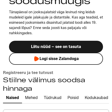
soodusmüügis
Tänapäeval on jooksujalatsid väga levinud ning leidub
mudeleid igale jalakujule ja distantsile. Kas aga teadsid, et
esimesed jooksmiseks disainitud jalatsid loodi alles 19.
sajandi lõpus? Enne seda joosti kas paljajalu või
nahkkingades.
Liitu nüüd – see on tasuta
Logi sisse Zalandoga
Registreeru ja tee tutvust
Stiilne välimus soodsa
hinnaga
Naised
Mehed
Tüdrukud
Poisid
Kodukaubad