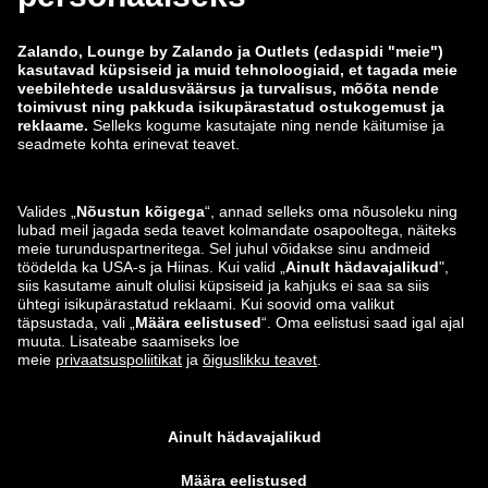
zalando-prive.es
zalando-lounge.cz
zalando-lounge.lt
zalando-lounge.sk
zalando-lounge.ro
zalando-lounge.hr
zalando-lounge.si
zalando-lounge.hu
zalando-lounge.lu
zalando-lounge.ee
zalando-lounge.lv
zalando-lounge.no
Leiad meid ka siit
Instagram
Facebook
*Võrreldes soovitusliku jaehinnaga.