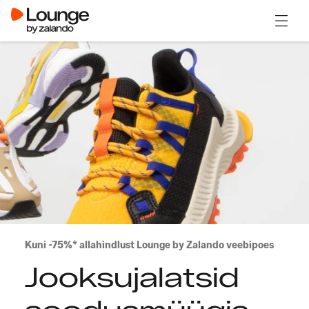
Ava m
Kuni -75%* allahindlust Lounge by Zalando veebipoes
Jooksujalatsid