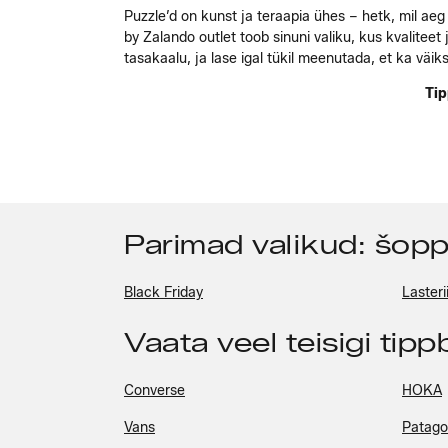
Puzzle’d on kunst ja teraapia ühes – hetk, mil ae
by Zalando outlet toob sinuni valiku, kus kvalitee
tasakaalu, ja lase igal tükil meenutada, et ka väiks
Tip
Parimad valikud: šop
Black Friday
Lasteri
Vaata veel teisigi tip
Converse
HOKA
Vans
Patago