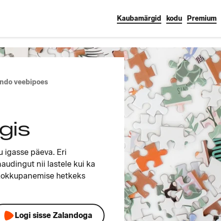
Kaubamärgid
kodu
Premium
ando veebipoes
gis
u igasse päeva. Eri
udingut nii lastele kui ka
 kokkupanemise hetkeks
Logi sisse Zalandoga