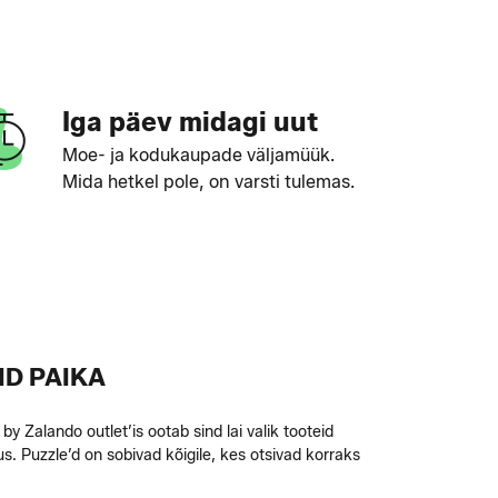
Iga päev midagi uut
Moe- ja kodukaupade väljamüük.
Mida hetkel pole, on varsti tulemas.
ID PAIKA
y Zalando outlet’is ootab sind lai valik tooteid
 Puzzle’d on sobivad kõigile, kes otsivad korraks