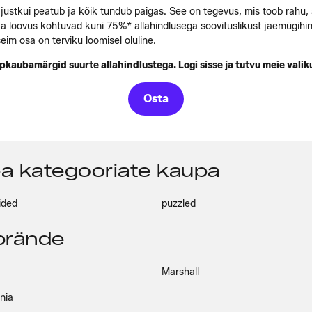
g justkui peatub ja kõik tundub paigas. See on tegevus, mis toob rahu
t ja loovus kohtuvad kuni 75%* allahindlusega soovituslikust jaemügihi
eim osa on terviku loomisel oluline.
pkaubamärgid suurte allahindlustega. Logi sisse ja tutvu meie valik
Osta
pa kategooriate kaupa
ided
puzzled
pbrände
Marshall
nia