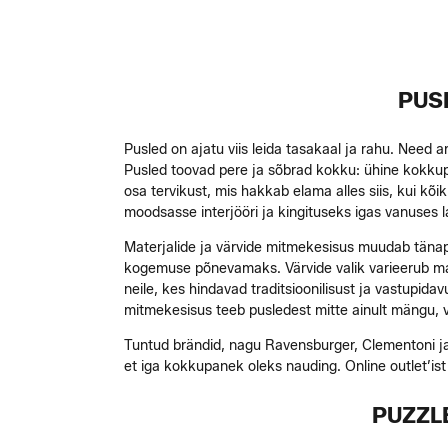
PUS
Pusled on ajatu viis leida tasakaal ja rahu. Need
Pusled toovad pere ja sõbrad kokku: ühine kokkupa
osa tervikust, mis hakkab elama alles siis, kui kõi
moodsasse interjööri ja kingituseks igas vanuses 
Materjalide ja värvide mitmekesisus muudab tänapä
kogemuse põnevamaks. Värvide valik varieerub mahe
neile, kes hindavad traditsioonilisust ja vastupid
mitmekesisus teeb pusledest mitte ainult mängu, v
Tuntud brändid, nagu Ravensburger, Clementoni j
et iga kokkupanek oleks nauding. Online outlet’ist 
PUZZL