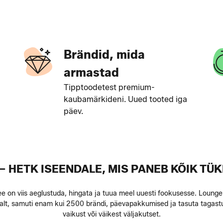
Brändid, mida
armastad
Tipptoodetest premium-
kaubamärkideni. Uued tooted iga
päev.
– HETK ISEENDALE, MIS PANEB KÕIK TÜK
e on viis aeglustuda, hingata ja tuua meel uuesti fookusesse. Lounge b
lt, samuti enam kui 2500 brändi, päevapakkumised ja tasuta tagastus.
vaikust või väikest väljakutset.