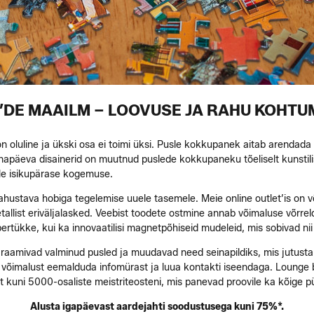
’DE MAAILM – LOOVUSE JA RAHU KOHTU
n oluline ja ükski osa ei toimi üksi. Pusle kokkupanek aitab arendada
änapäeva disainerid on muutnud puslede kokkupaneku tõeliselt kunstil
ale isikupärase kogemuse.
ahustava hobiga tegelemise uuele tasemele. Meie online outlet’is on võ
etallist eriväljalasked. Veebist toodete ostmine annab võimaluse võrre
abertükke, kui ka innovaatilisi magnetpõhiseid mudeleid, mis sobivad nii
 raamivad valminud pusled ja muudavad need seinapildiks, mis jutustab
võimalust eemalduda infomürast ja luua kontakti iseendaga. Lounge by
st kuni 5000-osaliste meistriteosteni, mis panevad proovile ka kõige
Alusta igapäevast aardejahti soodustusega kuni 75%*.