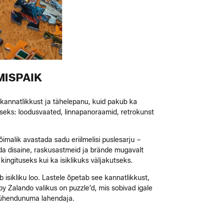
MISPAIK
 kannatlikkust ja tähelepanu, kuid pakub ka
iseks: loodusvaated, linnapanoraamid, retrokunst
imalik avastada sadu eriilmelisi puslesarju –
lda disaine, raskusastmeid ja brände mugavalt
 kingituseks kui ka isiklikuks väljakutseks.
 isikliku loo. Lastele õpetab see kannatlikkust,
 Zalando valikus on puzzle’d, mis sobivad igale
 pühendunuma lahendaja.