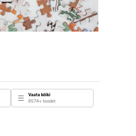
Vaata kõiki
8574+ toodet