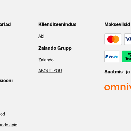
oriad
Klienditeenindus
Makseviisid
Abi
Zalando Grupp
Zalando
ABOUT YOU
Saatmis- ja
siooni
ood
ando äpid