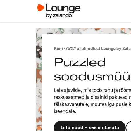
Kuni -75%* allahindlust Lounge by Zal
Puzzled
soodusmüü
Leia ajaviide, mis toob rahu ja rõõm
raskusastmed ja disainid pakuvad na
täiskasvanutele, muutes iga pusle
iseendale.
Liitu nüüd – see on tasuta