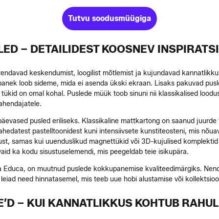
Tutvu soodusmüügiga
LED – DETAILIDEST KOOSNEV INSPIRATS
 arendavad keskendumist, loogilist mõtlemist ja kujundavad kannatlik
nek loob sideme, mida ei asenda ükski ekraan. Lisaks pakuvad pusled
k tükid on omal kohal. Puslede müük toob sinuni nii klassikalised loodu
lahendajatele.
evased pusled eriliseks. Klassikaline mattkartong on saanud juurde t
datest pastelltoonidest kuni intensiivsete kunstiteosteni, mis nõua
avust, samas kui uuenduslikud magnettükid või 3D-kujulised komplektid 
aid ka kodu sisustuselemendi, mis peegeldab teie isikupära.
a Educa, on muutnud puslede kokkupanemise kvaliteedimärgiks. Nende 
leiad need hinnatasemel, mis teeb uue hobi alustamise või kollektsioon
E’D – KUI KANNATLIKKUS KOHTUB RAHU