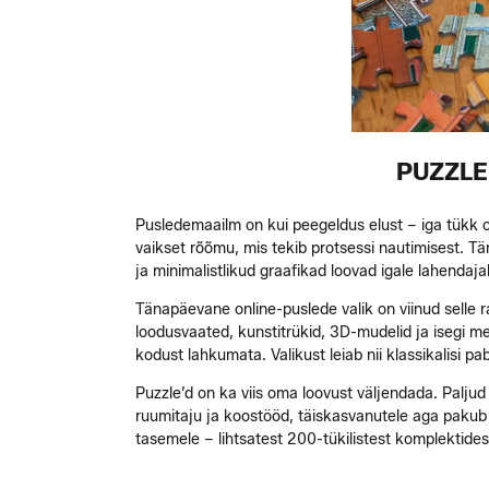
PUZZLE
Pusledemaailm on kui peegeldus elust – iga tükk o
vaikset rõõmu, mis tekib protsessi nautimisest. T
ja minimalistlikud graafikad loovad igale lahendaj
Tänapäevane online-puslede valik on viinud selle r
loodusvaated, kunstitrükid, 3D-mudelid ja isegi m
kodust lahkumata. Valikust leiab nii klassikalisi p
Puzzle’d on ka viis oma loovust väljendada. Paljud
ruumitaju ja koostööd, täiskasvanutele aga pakub 
tasemele – lihtsatest 200-tükilistest komplektide