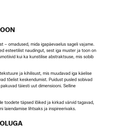
IOON
kust – omadused, mida igapäevaelus sageli vajame.
 esteetilist naudingut, sest iga muster ja toon on
smotiivid kui ka kunstilise abstraktsuse, mis sobib
ekstuure ja kihilisust, mis muudavad iga käelise
vad tõelist keskendumist. Puidust pusled sobivad
pakuvad täiesti uut dimensiooni. Selline
toodete täpsed lõiked ja kirkad värvid tagavad,
i laiendamise lihtsaks ja inspireerivaks.
LOLUGA