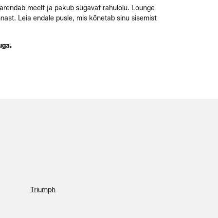
, arendab meelt ja pakub sügavat rahulolu. Lounge
nnast. Leia endale pusle, mis kõnetab sinu sisemist
uga.
Triumph