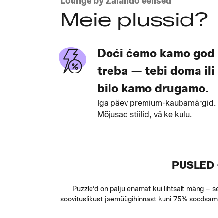
Lounge by Zalando eelised
Meie plussid?
Doći ćemo kamo god
treba — tebi doma ili
bilo kamo drugamo.
Iga päev premium-kaubamärgid.
Mõjusad stiilid, väike kulu.
PUSLED 
Puzzle’d on palju enamat kui lihtsalt mäng – se
soovituslikust jaemüügihinnast kuni 75% soodsama