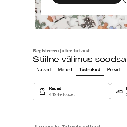
Registreeru ja tee tutvust
Stiilne välimus soods
Naised
Mehed
Tüdrukud
Poisid
Riided
4494+ toodet