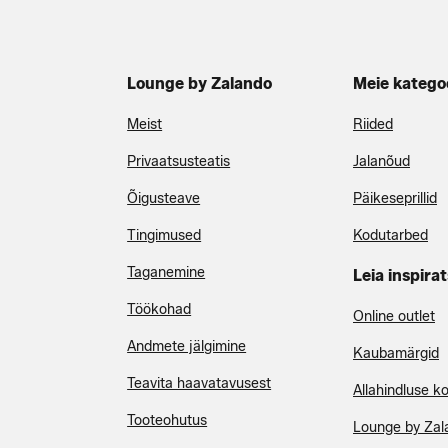
Lounge by Zalando
Meie katego
Meist
Riided
Privaatsusteatis
Jalanõud
Õigusteave
Päikeseprillid
Tingimused
Kodutarbed
Taganemine
Leia inspirat
Töökohad
Online outlet
Andmete jälgimine
Kaubamärgid
Teavita haavatavusest
Allahindluse k
Tooteohutus
Lounge by Zal