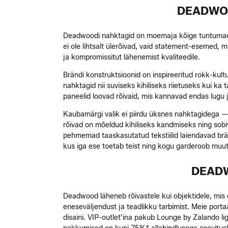
DEADWOO
Deadwoodi nahktagid on moemaja kõige tuntumad j
ei ole lihtsalt ülerõivad, vaid statement-esemed, 
ja kompromissitut lähenemist kvaliteedile.
Brändi konstruktsioonid on inspireeritud rokk-kul
nahktagid nii suviseks kihiliseks riietuseks kui k
paneelid loovad rõivaid, mis kannavad endas lugu
Kaubamärgi valik ei piirdu üksnes nahktagidega —
rõivad on mõeldud kihiliseks kandmiseks ning sobi
pehmemad taaskasutatud tekstiilid laiendavad brän
kus iga ese toetab teist ning kogu garderoob muutu
DEADW
Deadwood läheneb rõivastele kui objektidele, mis 
eneseväljendust ja teadlikku tarbimist. Meie porta
disaini. VIP-outlet’ina pakub Lounge by Zalando l