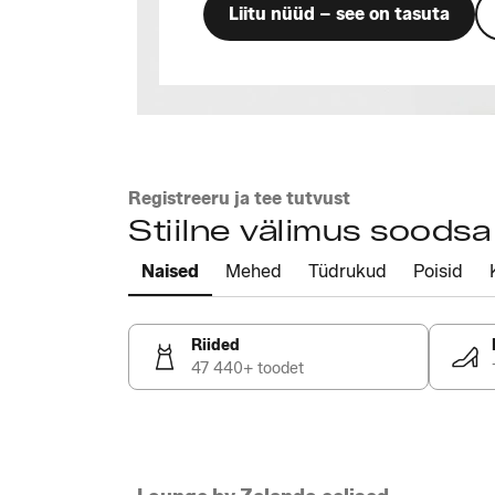
Liitu nüüd – see on tasuta
Registreeru ja tee tutvust
Stiilne välimus soods
Naised
Mehed
Tüdrukud
Poisid
Riided
47 440+ toodet