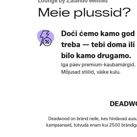
Lounge by Zalando eelised
Meie plussid?
Doći ćemo kamo god
treba — tebi doma ili
bilo kamo drugamo.
Iga päev premium-kaubamärgid.
Mõjusad stiilid, väike kulu.
DEADWO
Deadwood on bränd neile, kes hindavad ausust,
kampaaniaid, tutvuda enam kui 2500 brändiga 