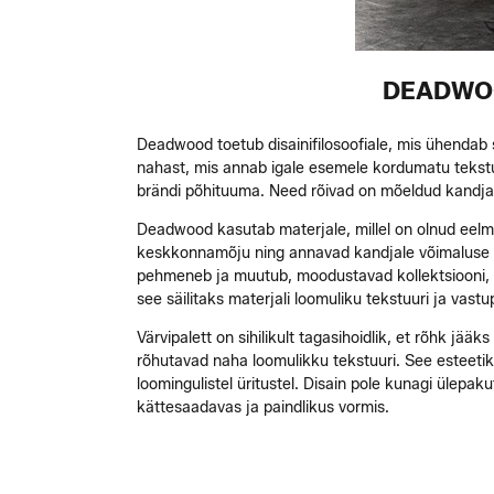
DEADWOO
Deadwood toetub disainifilosoofiale, mis ühendab 
nahast, mis annab igale esemele kordumatu tekstuur
brändi põhituuma. Need rõivad on mõeldud kandjate
Deadwood kasutab materjale, millel on olnud eelmi
keskkonnamõju ning annavad kandjale võimaluse väl
pehmeneb ja muutub, moodustavad kollektsiooni, mil
see säilitaks materjali loomuliku tekstuuri ja vast
Värvipalett on sihilikult tagasihoidlik, et rõhk jä
rõhutavad naha loomulikku tekstuuri. See esteetika
loomingulistel üritustel. Disain pole kunagi ülep
kättesaadavas ja paindlikus vormis.