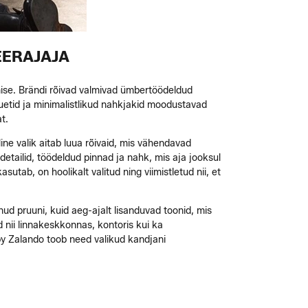
EERAJAJA
mise. Brändi rõivad valmivad ümbertöödeldud
luetid ja minimalistlikud nahkjakid moodustavad
t.
ne valik aitab luua rõivaid, mis vähendavad
etailid, töödeldud pinnad ja nahk, mis aja jooksul
tab, on hoolikalt valitud ning viimistletud nii, et
unud pruuni, kuid aeg-ajalt lisanduvad toonid, mis
d nii linnakeskkonnas, kontoris kui ka
 by Zalando toob need valikud kandjani