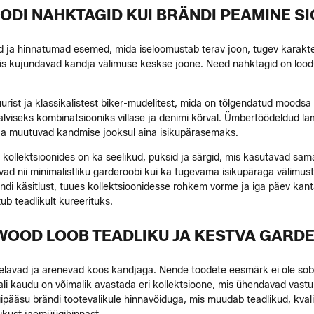
DI NAHKTAGID KUI BRÄNDI PEAMINE S
a hinnatumad esemed, mida iseloomustab terav joon, tugev karakter
mis kujundavad kandja välimuse keskse joone. Need nahktagid on loodud 
tuurist ja klassikalistest biker-mudelitest, mida on tõlgendatud mood
a talviseks kombinatsiooniks villase ja denimi kõrval. Ümbertöödeldud 
 ja muutuvad kandmise jooksul aina isikupärasemaks.
 kollektsioonides on ka seelikud, püksid ja särgid, mis kasutavad s
vad nii minimalistliku garderoobi kui ka tugevama isikupäraga välimu
di käsitlust, tuues kollektsioonidesse rohkem vorme ja iga päev kant
b teadlikult kureerituks.
OOD LOOB TEADLIKU JA KESTVA GARD
elavad ja arenevad koos kandjaga. Nende toodete eesmärk ei ole sobit
ali kaudu on võimalik avastada eri kollektsioone, mis ühendavad vastu
igipääsu brändi tootevalikule hinnavõiduga, mis muudab teadlikud, kv