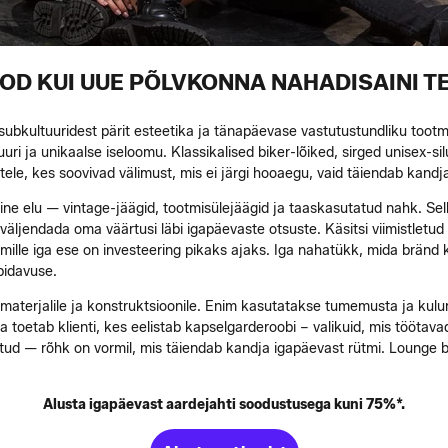
D KUI UUE PÕLVKONNA NAHADISAINI T
subkultuuridest pärit esteetika ja tänapäevase vastutustundliku toot
i ja unikaalse iseloomu. Klassikalised biker-lõiked, sirged unisex-si
le, kes soovivad välimust, mis ei järgi hooaegu, vaid täiendab kandja
ne elu — vintage-jäägid, tootmisülejäägid ja taaskasutatud nahk. Selli
jendada oma väärtusi läbi igapäevaste otsuste. Käsitsi viimistletud d
le iga ese on investeering pikaks ajaks. Iga nahatükk, mida bränd kasu
upidavuse.
äks materjalile ja konstruktsioonile. Enim kasutatakse tumemusta ja kul
 toetab klienti, kes eelistab kapselgarderoobi – valikuid, mis töötava
akutud — rõhk on vormil, mis täiendab kandja igapäevast rütmi. Lounge
Alusta igapäevast aardejahti soodustusega kuni 75%*.