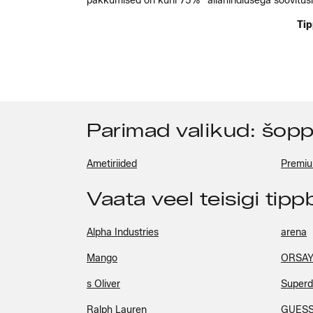
pakkumised on kuni 75%* allahindlusega soovitusl
Tip
Parimad valikud: šop
Ametiriided
Premi
Vaata veel teisigi tip
Alpha Industries
arena
Mango
ORSA
s Oliver
Superd
Ralph Lauren
GUES