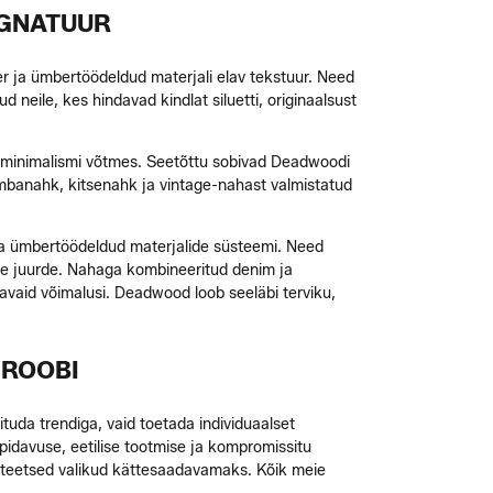
IGNATUUR
 ja ümbertöödeldud materjali elav tekstuur. Need
neile, kes hindavad kindlat siluetti, originaalsust
sa minimalismi võtmes. Seetõttu sobivad Deadwoodi
lambanahk, kitsenahk ja vintage-nahast valmistatud
ama ümbertöödeldud materjalide süsteemi. Need
ste juurde. Nahaga kombineeritud denim ja
avaid võimalusi. Deadwood loob seeläbi terviku,
EROOBI
uda trendiga, vaid toetada individuaalset
pidavuse, eetilise tootmise ja kompromissitu
aliteetsed valikud kättesaadavamaks. Kõik meie