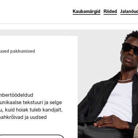
Kaubamärgid
Riided
Jalanõu
 uued pakkumised
mbertöödeldud
unikaalse tekstuuri ja selge
, kuid hoiak tuleb kandjalt.
nahkrõivad ja uudsed