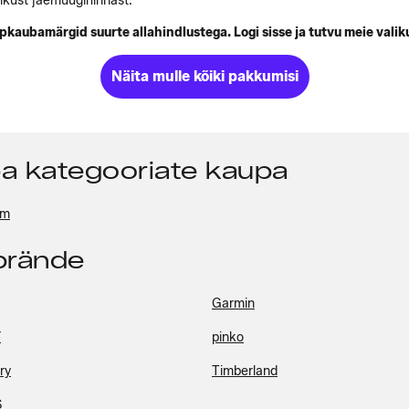
ikust jaemüügihinnast.
pkaubamärgid suurte allahindlustega. Logi sisse ja tutvu meie valik
Näita mulle kõiki pakkumisi
pa kategooriate kaupa
um
pbrände
Garmin
Y
pinko
ry
Timberland
S