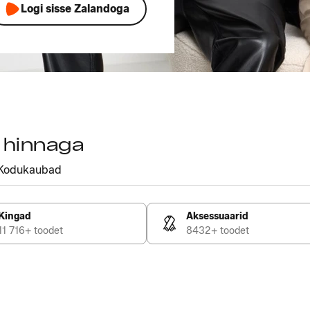
Logi sisse Zalandoga
a hinnaga
Kodukaubad
Kingad
Aksessuaarid
11 716+ toodet
8432+ toodet