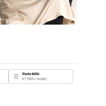
Vaata kõiki
67 588+ toodet