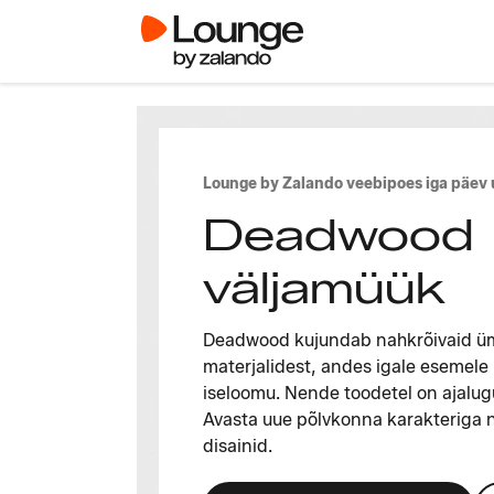
Lounge by Zalando veebipoes iga päev
Deadwood
väljamüük
Deadwood kujundab nahkrõivaid ü
materjalidest, andes igale esemele 
iseloomu. Nende toodetel on ajalugu
Avasta uue põlvkonna karakteriga 
disainid.