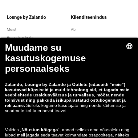
Lounge by Zalando
Klienditeenindus
Meist
Abi
Privaatsusteatis
Õigusteave
Tingimused
Taganemine
Töökohad
Andmete jälgimine
Teavita haavatavusest
Tooteohutus
Zalando Grupp
Makseviisid
Zalando
ABOUT YOU