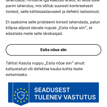
lahendada. Hindame iga kaebust eraldi, et leida sulle
parim lahendus, mis sõltub suuresti konkreetsest
tootest, selle kättesaadavusest ja defekti iseloomust.
Et saaksime selle probleemi kiiresti lahendada, palun
klõpsa allpool olevale nupule „Esita nõue siin”, et
edastada meile selle üksikasjad.
Esita nõue siin
Tähtis! Kasuta nuppu „Esita nõue siin“ ainult
kahjustatud või defektse kauba kohta teate
esitamiseks.