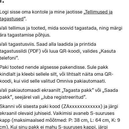
Logi sisse oma kontole ja mine jaotisse „
Tellimused ja
tagastused
“.
Vali tellimus ja tooted, mida soovid tagastada, ning märgi
ära tagastamise põhjus.
Vali tagastusviis. Saad alla laadida ja printida
tagastussildi (PDF) või luua QR-koodi, valides „Kasuta
telefoni“.
Paki tooted nende algsesse pakendisse. Sule pakk
kindlalt ja kleebi sellele silt, või lihtsalt näita oma QR-
koodi, kui viid selle valitud Omniva pakiautomaati.
Vali pakiautomaadi ekraanilt „Tagasta pakk” või „Saada
pakk”, seejärel vali „Juba registreeritud”.
Skanni või sisesta paki kood (ZAxxxxxxxxxxxx) ja järgi
ekraanil olevaid juhiseid. Vaikimisi avaneb S-suuruses
kapp (maksimaalsed mõõtmed: P: 38 cm, L: 64 cm, K: 9
cm). Kui sinu pakk ei mahu S-suuruses kappi, järgi