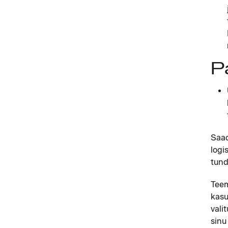
P
Saad
logi
tund
Teem
kasu
vali
sinu