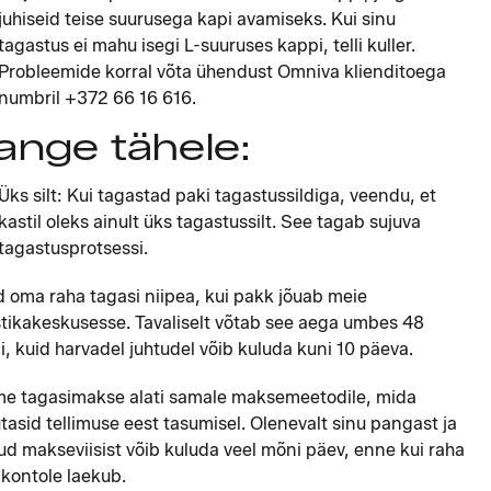
juhiseid teise suurusega kapi avamiseks. Kui sinu
tagastus ei mahu isegi L-suuruses kappi, telli kuller.
Probleemide korral võta ühendust Omniva klienditoega
numbril +372 66 16 616.
ange tähele:
Üks silt: Kui tagastad paki tagastussildiga, veendu, et
kastil oleks ainult üks tagastussilt. See tagab sujuva
tagastusprotsessi.
 oma raha tagasi niipea, kui pakk jõuab meie
stikakeskusesse. Tavaliselt võtab see aega umbes 48
i, kuid harvadel juhtudel võib kuluda kuni 10 päeva.
e tagasimakse alati samale maksemeetodile, mida
tasid tellimuse eest tasumisel. Olenevalt sinu pangast ja
tud makseviisist võib kuluda veel mõni päev, enne kui raha
 kontole laekub.