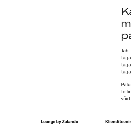
K
m
p
Jah,
taga
taga
taga
Palu
tell
võid
Lounge by Zalando
Klienditeeni