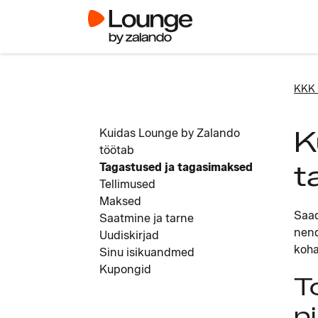
KKK 
K
Kuidas Lounge by Zalando
töötab
t
Tagastused ja tagasimaksed
Tellimused
Maksed
Saad
Saatmine ja tarne
nend
Uudiskirjad
koha
Sinu isikuandmed
Kupongid
T
ni