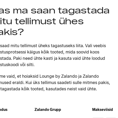
as ma saan tagastada
itu tellimust ühes
akis?
 saad mitu tellimust üheks tagastuseks liita. Vali veebis
stusprotsessi käigus kõik tooted, mida soovid koos
stada. Paki need ühte kasti ja kasuta vaid ühte loodud
stuskoodi või silti.
me vaid, et hoiaksid Lounge by Zalando ja Zalando
imused eraldi. Kui üks tellimus saadeti sulle mitmes pakis,
 tagastada kõik tooted, kasutades neist vaid ühte.
ndus
Zalando Grupp
Makseviisid