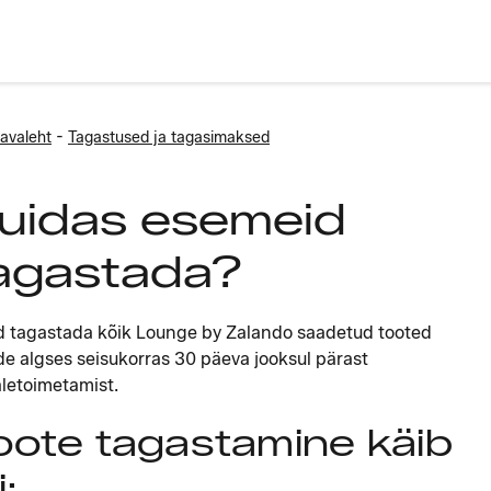
-
avaleht
Tagastused ja tagasimaksed
uidas esemeid
agastada?
 tagastada kõik Lounge by Zalando saadetud tooted
e algses seisukorras 30 päeva jooksul pärast
letoimetamist.
oote tagastamine käib
i: