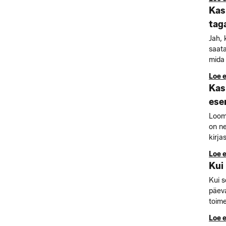
Kas
tag
Jah, 
saata
mida 
Loe 
Kas
ese
Loomu
on ne
kirja
Loe 
Kui
Kui s
päeva
toime
Loe 