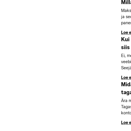
Mil
Maksa
ja se
panem
Loe 
Kui
sii
Ei, m
veebi
Seejä
Loe 
Mid
tag
Ära m
Tagas
konto
Loe 