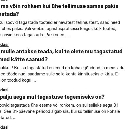
 ma võin rohkem kui ühe tellimuse samas pakis
astada?
kui soovid tagastada tooteid erinevatest tellimustest, saad need
 ühes pakis. Vali veebis tagastusprotsessi käigus kõik tooted,
soovid koos tagastada. Paki need ...
edasi
 mulle antakse teada, kui te olete mu tagastatud
med kätte saanud?
likult! Kui su tagastatud esemed on kohale jõudnud ja meie ladu
ed töödelnud, saadame sulle selle kohta kinnituseks e-kirja. E-
s on toodud kogu ...
edasi
 palju aega mul tagastuse tegemiseks on?
oovid tagastada ühe eseme või rohkem, on sul selleks aega 31
. See 31-päevane periood algab siis, kui su tellimuse on kohale
tatud. ...
edasi