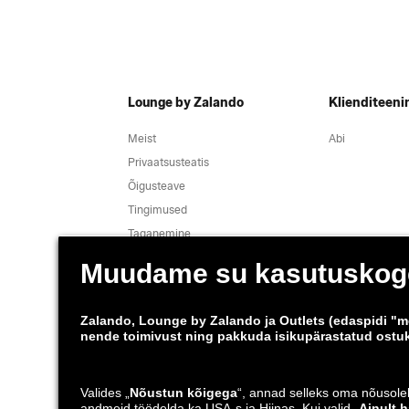
Lounge by Zalando
Klienditeeni
Meist
Abi
Privaatsusteatis
Õigusteave
Tingimused
Taganemine
Töökohad
Andmete jälgimine
Teavita haavatavusest
Tooteohutus
Saatmis- ja tarnepartner
Äpid