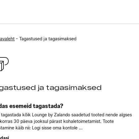
-
avaleht
Tagastused ja tagasimaksed
gastused ja tagasimaksed
das esemeid tagastada?
 tagastada kõik Lounge by Zalando saadetud tooted nende algses
korras 30 päeva jooksul pärast kohaletoimetamist. Toote
tamine käib nii: Logi sisse oma kontole ...
edasi