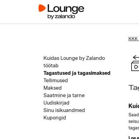
KKK 
Kuidas Lounge by Zalando
töötab
Tagastused ja tagasimaksed
Tellimused
Ta
Maksed
Saatmine ja tarne
Uudiskirjad
Kui
Sinu isikuandmed
Saad
Kupongid
seisu
tagas
Loe 