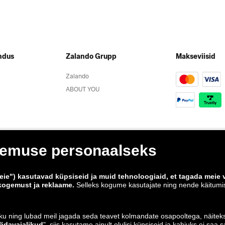
ndus
Zalando Grupp
Makseviisid
Zalando
ABOUT YOU