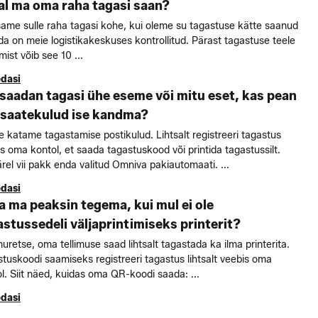
lal ma oma raha tagasi saan?
me sulle raha tagasi kohe, kui oleme su tagastuse kätte saanud
da on meie logistikakeskuses kontrollitud. Pärast tagastuse teele
ist võib see 10 ...
edasi
 saadan tagasi ühe eseme või mitu eset, kas pean
s saatekulud ise kandma?
e katame tagastamise postikulud. Lihtsalt registreeri tagastus
s oma kontol, et saada tagastuskood või printida tagastussilt.
rel vii pakk enda valitud Omniva pakiautomaati. ...
edasi
a ma peaksin tegema, kui mul ei ole
astussedeli väljaprintimiseks printerit?
uretse, oma tellimuse saad lihtsalt tagastada ka ilma printerita.
tuskoodi saamiseks registreeri tagastus lihtsalt veebis oma
l. Siit näed, kuidas oma QR-koodi saada: ...
edasi