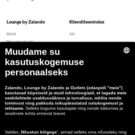
Lounge by Zalando
Klienditeenindus
Meist
Abi
Privaatsusteatis
Õigusteave
Tingimused
Taganemine
Töökohad
Andmete jälgimine
Teavita haavatavusest
Tooteohutus
Zalando Grupp
Makseviisid
Zalando
ABOUT YOU