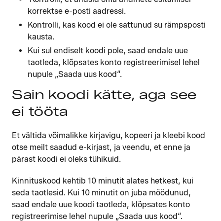
korrektse e-posti aadressi.
Kontrolli, kas kood ei ole sattunud su rämpsposti
kausta.
Kui sul endiselt koodi pole, saad endale uue
taotleda, klõpsates konto registreerimisel lehel
nupule „Saada uus kood“.
Sain koodi kätte, aga see
ei tööta
Et vältida võimalikke kirjavigu, kopeeri ja kleebi kood
otse meilt saadud e-kirjast, ja veendu, et enne ja
pärast koodi ei oleks tühikuid.
Kinnituskood kehtib 10 minutit alates hetkest, kui
seda taotlesid. Kui 10 minutit on juba möödunud,
saad endale uue koodi taotleda, klõpsates konto
registreerimise lehel nupule „Saada uus kood“.