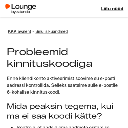
Liitu nüüd
-
KKK avaleht
Sinu isikuandmed
Probleemid
kinnituskoodiga
Enne kliendikonto aktiveerimist soovime su e-posti
aadressi kontrollida. Selleks saatsime sulle e-postile
6-kohalise kinnituskoodi.
Mida peaksin tegema, kui
ma ei saa koodi kätte?
Kontrolli, et andsid oma andmete esitamisel