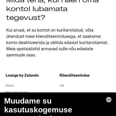
Mida teha, kui näen oma
kontol lubamata
tegevust?
Kui arvad, et su kontot on kuritarvitatud, võta
ühendust meie klienditeenindusega, et saaksime
konto deaktiveerida ja vältida edasist kuritarvitamist.
Meie spetsialistid annavad sulle nõu edasiste
sammude osas.
Lounge by Zalando
Klienditeenindus
Meist
Abi
Privaatsusteatis
Õigusteave
Tingimused
Taganemine