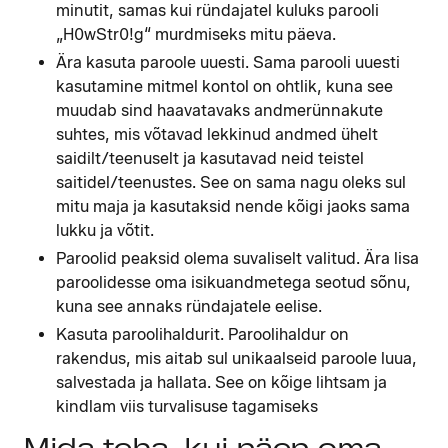
minutit, samas kui ründajatel kuluks parooli
„H0wStr0!g“ murdmiseks mitu päeva.
Ära kasuta paroole uuesti. Sama parooli uuesti
kasutamine mitmel kontol on ohtlik, kuna see
muudab sind haavatavaks andmerünnakute
suhtes, mis võtavad lekkinud andmed ühelt
saidilt/teenuselt ja kasutavad neid teistel
saitidel/teenustes. See on sama nagu oleks sul
mitu maja ja kasutaksid nende kõigi jaoks sama
lukku ja võtit.
Paroolid peaksid olema suvaliselt valitud. Ära lisa
paroolidesse oma isikuandmetega seotud sõnu,
kuna see annaks ründajatele eelise.
Kasuta paroolihaldurit. Paroolihaldur on
rakendus, mis aitab sul unikaalseid paroole luua,
salvestada ja hallata. See on kõige lihtsam ja
kindlam viis turvalisuse tagamiseks