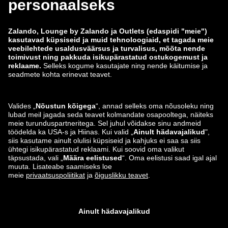
Töökohad
Andmete jälgimine
Teavita haavatavusest
Tooteohutus
Zalando Grupp
Makseviisid
Zalando
ABOUT YOU
Leiad meid ka siit
Saatmis- ja tarnepartner
Äpid