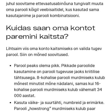
juhul soovitame ettevaatusabinõuna tungivalt muuta
oma parooli kõigil veebisaitidel, kus kasutad sama
kasutajanime ja parooli kombinatsiooni.
Kuidas saan oma kontot
paremini kaitsta?
Lihtsaim viis oma konto kaitsmiseks on valida tugev
parool. Siin on mõned soovitused.
Parool peaks olema pikk. Pikkade paroolide
kasutamine on parooli tugevuse jaoks kriitilise
tähtsusega. 8-kohalise parooli murdmiseks kulub
mõnest minutist mõne nädalani, samas kui 16-
kohalise parooli murdmiseks kulub vähemalt 34
000 aastat.
Kasuta väike- ja suurtähti, numbreid ja erimärke.
Parooli „howstrong“ murdmiseks kulub paar