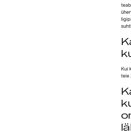
teab
ühen
ligi
suht
K
k
Kui 
teie
K
k
o
l