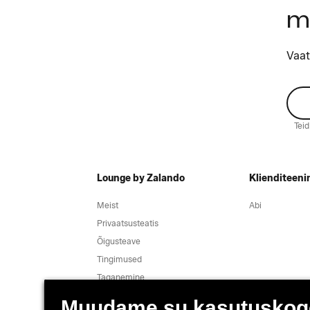
m
Vaat
Tei
Lounge by Zalando
Klienditeeni
Meist
Abi
Privaatsusteatis
Õigusteave
Tingimused
Taganemine
Töökohad