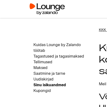
KKK 
K
Kuidas Lounge by Zalando
töötab
k
Tagastused ja tagasimaksed
Tellimused
s
Maksed
Saatmine ja tarne
Uudiskirjad
Meil
Sinu isikuandmed
Kupongid
V
u