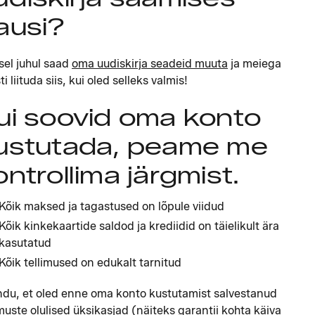
ausi?
isel juhul saad
oma uudiskirja seadeid muuta
ja meiega
i liituda siis, kui oled selleks valmis!
ui soovid oma konto
ustutada, peame me
ontrollima järgmist.
Kõik maksed ja tagastused on lõpule viidud
Kõik kinkekaartide saldod ja krediidid on täielikult ära
kasutatud
Kõik tellimused on edukalt tarnitud
du, et oled enne oma konto kustutamist salvestanud
imuste olulised üksikasjad (näiteks garantii kohta käiva