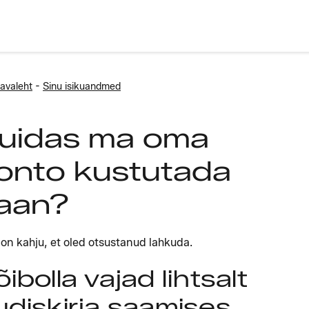
-
avaleht
Sinu isikuandmed
uidas ma oma
onto kustutada
aan?
 on kahju, et oled otsustanud lahkuda.
õibolla vajad lihtsalt
udiskirja saamises