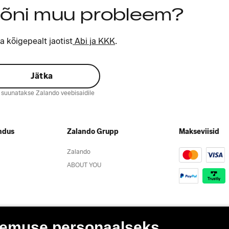
õni muu probleem?
a kõigepealt jaotist
Abi ja KKK
.
Jätka
d suunatakse Zalando veebisaidile
ndus
Zalando Grupp
Makseviisid
Zalando
ABOUT YOU