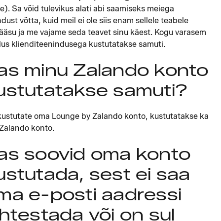
e). Sa võid tulevikus alati abi saamiseks meiega
dust võtta, kuid meil ei ole siis enam sellele teabele
pääsu ja me vajame seda teavet sinu käest. Kogu varasem
lus klienditeenindusega kustutatakse samuti.
as minu Zalando konto
ustutatakse samuti?
kustutate oma Lounge by Zalando konto, kustutatakse ka
 Zalando konto.
as soovid oma konto
ustutada, sest ei saa
ma e-posti aadressi
ähtestada või on sul