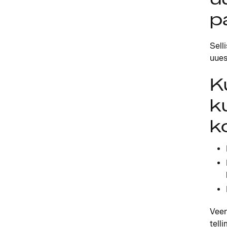
p
Sell
uuest
K
k
k
Veen
tell