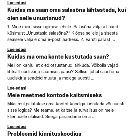
Loe edasi
Kuidas ma saan oma salasõna lähtestada, kui
olen selle unustanud?
1. Mine meie sisselogimise lehele. Salasõna välja all näed
küsimust „Unustasid salasõna?“ Klõpsa sellele ja sisesta
sealsele väljale oma e-posti aadress. 2. Varsti pärast ...
Loe edasi
Kuidas ma oma konto kustutada saan?
Meil on kahju, et oled otsustanud lahkuda. Võibolla vajad
lihtsalt uudiskirja saamises pausi? Sellisel juhul saad oma
uudiskirja seadeid muuta ja meiega uuesti ...
Loe edasi
Meie meetmed kontode kaitsmiseks
Miks mul palutakse oma kontot koodiga kinnitada või uuesti
sisse logida? Me teame, et kaitse ja turvalisus on meie
klientidele olulised. Seega parandame oma ...
Loe edasi
Probleemid kinnituskoodiga