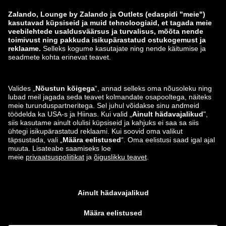
Andmete jälgimine
Teavita haavatavusest
Tooteohutus
Zalando Grupp
Makseviisid
Zalando
ABOUT YOU
Leiad meid ka siit
Saatmis- ja tarnepartner
Äpid