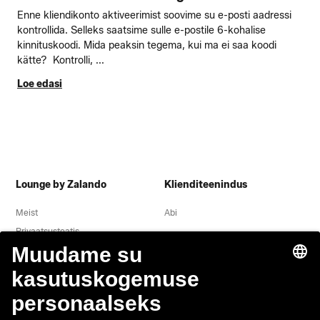
Enne kliendikonto aktiveerimist soovime su e-posti aadressi
kontrollida. Selleks saatsime sulle e-postile 6-kohalise
kinnituskoodi. Mida peaksin tegema, kui ma ei saa koodi
kätte? Kontrolli, ...
Loe edasi
Lounge by Zalando
Klienditeenindus
Meist
Abi
Privaatsusteatis
Õigusteave
Tingimused
Taganemine
Töökohad