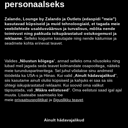
Töökohad
Andmete jälgimine
Teavita haavatavusest
Tooteohutus
Zalando Grupp
Makseviisid
Zalando
ABOUT YOU
Leiad meid ka siit
Saatmis- ja tarnepartner
Äpid