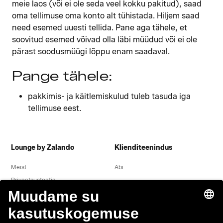
meie laos (või ei ole seda veel kokku pakitud), saad
oma tellimuse oma konto alt tühistada. Hiljem saad
need esemed uuesti tellida. Pane aga tähele, et
soovitud esemed võivad olla läbi müüdud või ei ole
pärast soodusmüügi lõppu enam saadaval.
Pange tähele:
pakkimis- ja käitlemiskulud tuleb tasuda iga
tellimuse eest.
Lounge by Zalando
Klienditeenindus
Meist
Abi
Privaatsusteatis
Õigusteave
Tingimused
Taganemine