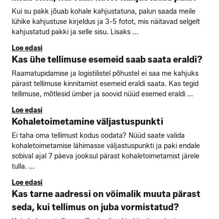
Kui su pakk jõuab kohale kahjustatuna, palun saada meile
lühike kahjustuse kirjeldus ja 3-5 fotot, mis näitavad selgelt
kahjustatud pakki ja selle sisu. Lisaks ...
Loe edasi
Kas ühe tellimuse esemeid saab saata eraldi?
Raamatupidamise ja logistilistel põhustel ei saa me kahjuks
pärast tellimuse kinnitamist esemeid eraldi saata. Kas tegid
tellimuse, mõtlesid ümber ja soovid nüüd esemed eraldi ...
Loe edasi
Kohaletoimetamine väljastuspunkti
Ei taha oma tellimust kodus oodata? Nüüd saate valida
kohaletoimetamise lähimasse väljastuspunkti ja paki endale
sobival ajal 7 päeva jooksul pärast kohaletoimetamist järele
tulla. ...
Loe edasi
Kas tarne aadressi on võimalik muuta pärast
seda, kui tellimus on juba vormistatud?