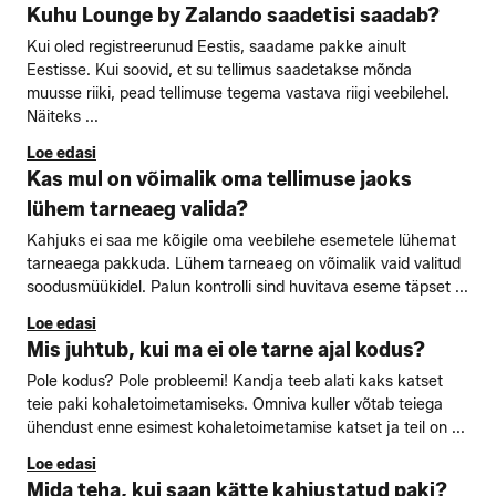
Kuhu Lounge by Zalando saadetisi saadab?
Kui oled registreerunud Eestis, saadame pakke ainult
Eestisse. Kui soovid, et su tellimus saadetakse mõnda
muusse riiki, pead tellimuse tegema vastava riigi veebilehel.
Näiteks ...
Loe edasi
Kas mul on võimalik oma tellimuse jaoks
lühem tarneaeg valida?
Kahjuks ei saa me kõigile oma veebilehe esemetele lühemat
tarneaega pakkuda. Lühem tarneaeg on võimalik vaid valitud
soodusmüükidel. Palun kontrolli sind huvitava eseme täpset ...
Loe edasi
Mis juhtub, kui ma ei ole tarne ajal kodus?
Pole kodus? Pole probleemi! Kandja teeb alati kaks katset
teie paki kohaletoimetamiseks. Omniva kuller võtab teiega
ühendust enne esimest kohaletoimetamise katset ja teil on ...
Loe edasi
Mida teha, kui saan kätte kahjustatud paki?