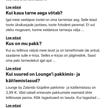
Loe edasi
Kui kaua tarne aega võtab?
Igal meie veebipoe tootel on oma tarnimise aeg. Selle leiad
toote üksikasjade jaotises, toote fotodest paremal. Et sul
oleks mugavam, toome eeldatava tarneaja välja ...
Loe edasi
Kus on mu pakk?
Kui su tellimus väljub meie laost ja on tarnefirmale üle antud,
saadame sulle e-kirja. Selles e-kirjas on jälgimislink. Saad
oma paki tarneolekut igal ajal ...
Loe edasi
Kui suured on Lounge’i pakkimis- ja
käitlemistasud?
Lounge by Zalando tüüpiline pakkimis- ja käitlemistasu on
3,99 €. Võid vabalt erinevate pakkumiste esemeid ühte
tellimusse panna. Kõik tagastused on tasuta. Kui tagastad ...
Loe edasi