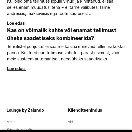
Kui oled oma tellimuse lõpule viinud ja kinnitanud, ei saa
selles enam muudatusi teha – ei tarne valikutes, tarne
aadressis, makseviisis ega toote suuruses. ...
Loe edasi
Kas on võimalik kahte või enamat tellimust
üheks saadetiseks kombineerida?
Tehnilistel põhjustel ei saa me käsitsi erinevaid tellimusi kokku
panna. Kui teed uue tellimuse vahetult pärast esimest, võib
meie süsteem automaatselt need üheks saadetiseks ...
Loe edasi
Lounge by Zalando
Klienditeenindus
Meist
Abi
Privaatsusteatis