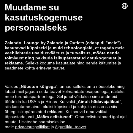
Õigusteave
Tingimused
Taganemine
Töökohad
Andmete jälgimine
Teavita haavatavusest
Tooteohutus
Zalando Grupp
Makseviisid
Zalando
ABOUT YOU
Leiad meid ka siit
Saatmis- ja tarnepartner