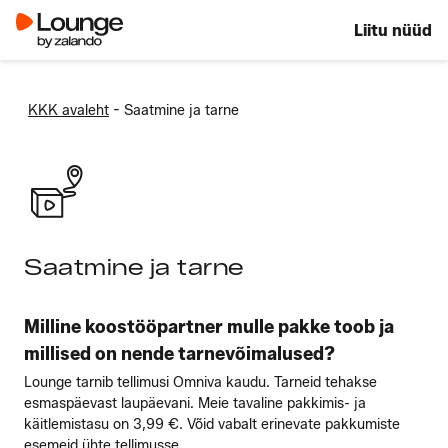
Liitu nüüd
-
KKK avaleht
Saatmine ja tarne
Saatmine ja tarne
Milline koostööpartner mulle pakke toob ja
millised on nende tarnevõimalused?
Lounge tarnib tellimusi Omniva kaudu. Tarneid tehakse
esmaspäevast laupäevani. Meie tavaline pakkimis- ja
käitlemistasu on 3,99 €. Võid vabalt erinevate pakkumiste
esemeid ühte tellimusse ...