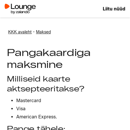
Liitu nüüd
-
KKK avaleht
Maksed
Pangakaardiga
maksmine
Milliseid kaarte
aktsepteeritakse?
Mastercard
Visa
American Express.
Pange tähele: