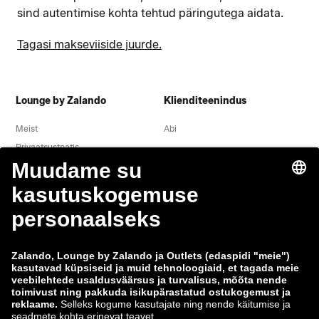
sind autentimise kohta tehtud päringutega aidata.
Tagasi makseviiside juurde.
Lounge by Zalando
Klienditeenindus
Meist
Abi
Privaatsusteatis
Õigusteave
Tingimused
Taganemine
Töökohad
Andmete jälgimine
Teavita haavatavusest
Tooteohutus
Zalando Grupp
Makseviisid