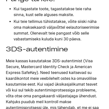
Kui tagastate toote, tagastatakse teie raha
sinna, kust selle alguses maksite.
Kui teie tellimus tühistatakse, võite siiski näha
oma maksekaardi väljavõttel eelautoriseerimise
summat. Olenevalt teie pangast võib selle
vabastamiseks kuluda kuni 30 päeva.
3DS-autentimine
Meie kassas kasutatakse 3DS-autentimist (Visa
Secure, Mastercard Identity Check ja American
Express SafeKey). Need teenused kaitsevad su
kaardikontot meie veebilehelt ostes ka omavolilise
kasutamise eest. Kui vajad üksikasjalikumat teavet
või kui sul tekib autentimisprotsessiga probleeme,
võta otse oma pangakaardi väljastajaga ühendust.
Kahjuks puudub meil kontroll makse
autentimisprotsessi üle, mis tähendab, et me ei saa