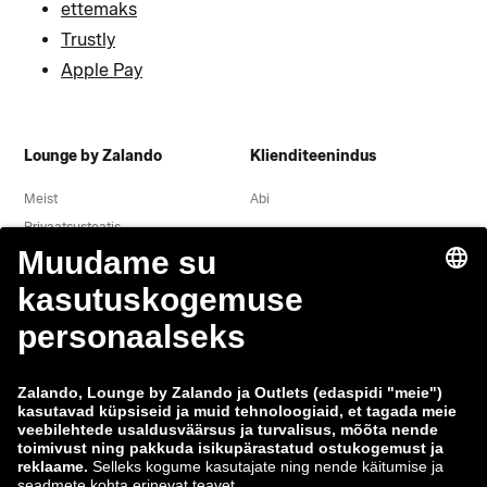
ettemaks
Trustly
Apple Pay
Lounge by Zalando
Klienditeenindus
Meist
Abi
Privaatsusteatis
Õigusteave
Tingimused
Taganemine
Töökohad
Andmete jälgimine
Teavita haavatavusest
Tooteohutus
Zalando Grupp
Makseviisid