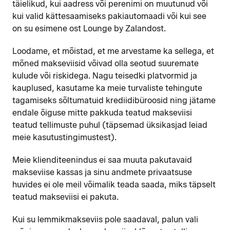
täielikud, kui aadress või perenimi on muutunud või
kui valid kättesaamiseks pakiautomaadi või kui see
on su esimene ost Lounge by Zalandost.
Loodame, et mõistad, et me arvestame ka sellega, et
mõned makseviisid võivad olla seotud suuremate
kulude või riskidega. Nagu teisedki platvormid ja
kauplused, kasutame ka meie turvaliste tehingute
tagamiseks sõltumatuid krediidibüroosid ning jätame
endale õiguse mitte pakkuda teatud makseviisi
teatud tellimuste puhul (täpsemad üksikasjad leiad
meie kasutustingimustest).
Meie klienditeenindus ei saa muuta pakutavaid
makseviise kassas ja sinu andmete privaatsuse
huvides ei ole meil võimalik teada saada, miks täpselt
teatud makseviisi ei pakuta.
Kui su lemmikmakseviis pole saadaval, palun vali