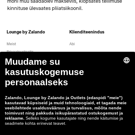
mõni muu saadaolev makseviis, klõpsates tellimuse
kinnituse ülevaates pliiatsiikoonil.
Lounge by Zalando
Klienditeenindus
Meist
Abi
Privaatsusteatis
Õigusteave
Tingimused
Taganemine
Töökohad
Andmete jälgimine
Teavita haavatavusest
Tooteohutus
Zalando Grupp
Makseviisid
Zalando