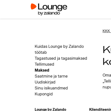
KKK 
K
Kuidas Lounge by Zalando
töötab
k
Tagastused ja tagasimaksed
Tellimused
Maksed
Oma 
Saatmine ja tarne
„Tel
Uudiskirjad
nupu
Sinu isikuandmed
Kupongid
Lounge by Zalando
Klienditeeni