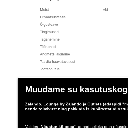
Meist
Abi
Privaatsusteatis
Õigusteave
Tingimused
Taganemine
Töökohad
Andmete jälgimine
Teavita haavatavusest
Tooteohutus
Saatmis- ja tarnepartner
Äpid
*Võrreldes soovitusliku jaehinnaga.