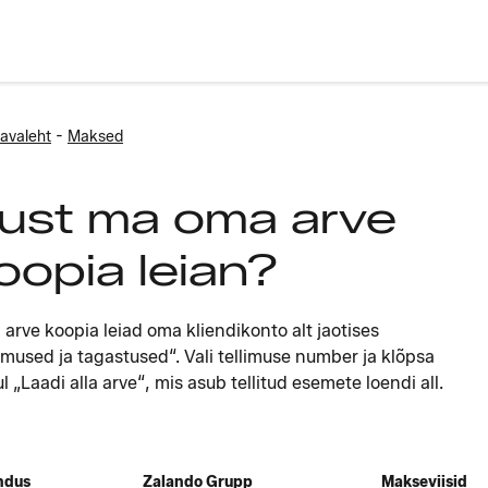
-
avaleht
Maksed
ust ma oma arve
oopia leian?
arve koopia leiad oma kliendikonto alt jaotises
limused ja tagastused“. Vali tellimuse number ja klõpsa
l „Laadi alla arve“, mis asub tellitud esemete loendi all.
ndus
Zalando Grupp
Makseviisid