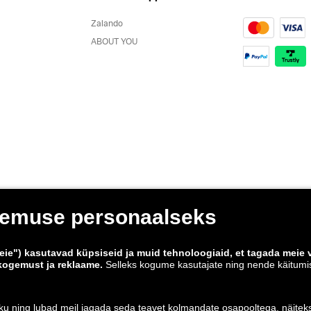
Zalando
ABOUT YOU