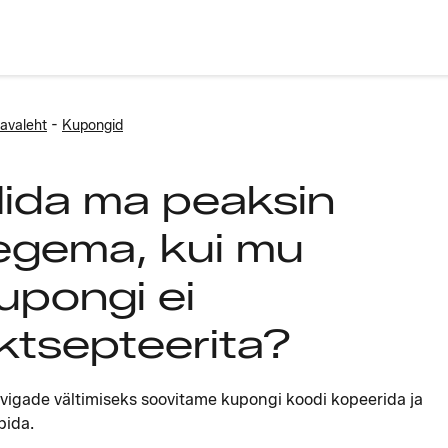
-
avaleht
Kupongid
ida ma peaksin
egema, kui mu
upongi ei
ktsepteerita?
avigade vältimiseks soovitame kupongi koodi kopeerida ja
pida.