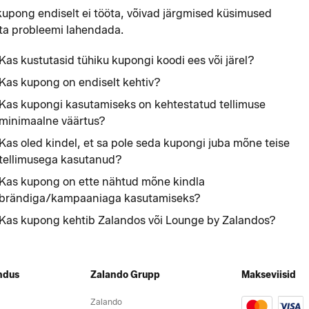
kupong endiselt ei tööta, võivad järgmised küsimused
ta probleemi lahendada.
Kas kustutasid tühiku kupongi koodi ees või järel?
Kas kupong on endiselt kehtiv?
Kas kupongi kasutamiseks on kehtestatud tellimuse
minimaalne väärtus?
Kas oled kindel, et sa pole seda kupongi juba mõne teise
tellimusega kasutanud?
Kas kupong on ette nähtud mõne kindla
brändiga/kampaaniaga kasutamiseks?
Kas kupong kehtib Zalandos või Lounge by Zalandos?
ndus
Zalando Grupp
Makseviisid
Zalando