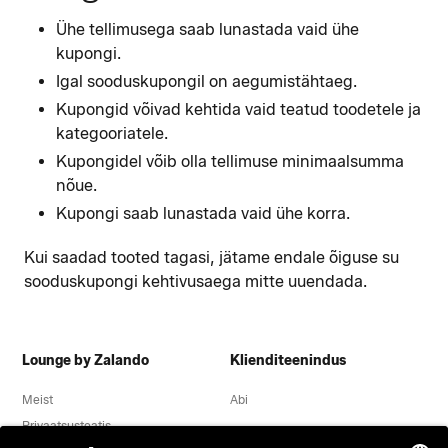
Ühe tellimusega saab lunastada vaid ühe
kupongi.
Igal sooduskupongil on aegumistähtaeg.
Kupongid võivad kehtida vaid teatud toodetele ja
kategooriatele.
Kupongidel võib olla tellimuse minimaalsumma
nõue.
Kupongi saab lunastada vaid ühe korra.
Kui saadad tooted tagasi, jätame endale õiguse su
sooduskupongi kehtivusaega mitte uuendada.
Lounge by Zalando
Klienditeenindus
Meist
Abi
Privaatsusteatis