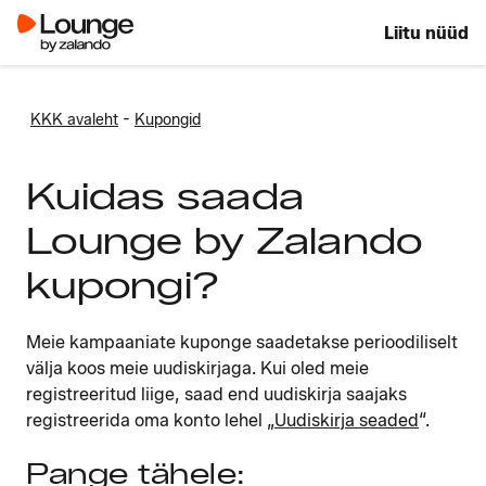
Liitu nüüd
-
KKK avaleht
Kupongid
Kuidas saada
Lounge by Zalando
kupongi?
Meie kampaaniate kuponge saadetakse perioodiliselt
välja koos meie uudiskirjaga. Kui oled meie
registreeritud liige, saad end uudiskirja saajaks
registreerida oma konto lehel
„
Uudiskirja seaded
“.
Pange tähele: