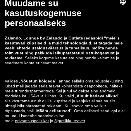
Õigusteave
Tingimused
Taganemine
Töökohad
Andmete jälgimine
Teavita haavatavusest
Tooteohutus
Zalando Grupp
Makseviisid
Zalando
ABOUT YOU
Leiad meid ka siit
Saatmis- ja tarnepartner