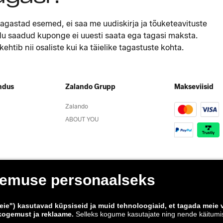
tagastad esemed, ei saa me uudiskirja ja tõuketeavituste
u saadud kuponge ei uuesti saata ega tagasi maksta.
kehtib nii osaliste kui ka täielike tagastuste kohta.
ndus
Zalando Grupp
Makseviisid
Zalando
ABOUT YOU