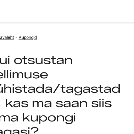
-
avaleht
Kupongid
ui otsustan
ellimuse
ühistada/tagastad
, kas ma saan siis
ma kupongi
agasi?