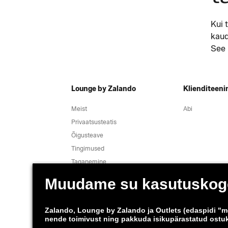
Kui 
kaud
See 
Lounge by Zalando
Klienditeeni
Meist
Abi
Privaatsusteatis
Õigusteave
Tingimused
Taganemine
Töökohad
Andmete jälgimine
Teavita haavatavusest
Tooteohutus