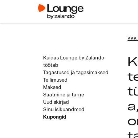
KKK 
K
Kuidas Lounge by Zalando
töötab
t
Tagastused ja tagasimaksed
Tellimused
t
Maksed
Saatmine ja tarne
a
Uudiskirjad
Sinu isikuandmed
o
Kupongid
t