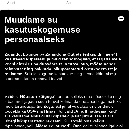
Meist
Abi
Privaatsusteatis
Õigusteave
Tingimused
Taganemine
Töökohad
Andmete jälgimine
Teavita haavatavusest
Tooteohutus
Zalando Grupp
Makseviisid
Zalando
ABOUT YOU
Leiad meid ka siit
Saatmis- ja tarnepartner