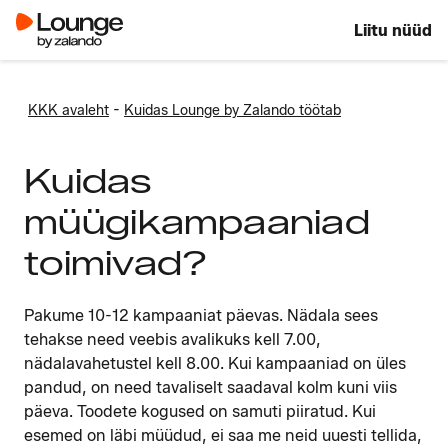
Liitu nüüd
-
KKK avaleht
Kuidas Lounge by Zalando töötab
Kuidas
müügikampaaniad
toimivad?
Pakume 10-12 kampaaniat päevas. Nädala sees
tehakse need veebis avalikuks kell 7.00,
nädalavahetustel kell 8.00. Kui kampaaniad on üles
pandud, on need tavaliselt saadaval kolm kuni viis
päeva. Toodete kogused on samuti piiratud. Kui
esemed on läbi müüdud, ei saa me neid uuesti tellida,