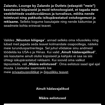
Andmete jälgimine
Teavita haavatavusest
Tooteohutus
Zalando Grupp
Makseviisid
Zalando
ABOUT YOU
Leiad meid ka siit
Saatmis- ja tarnepartner
Äpid