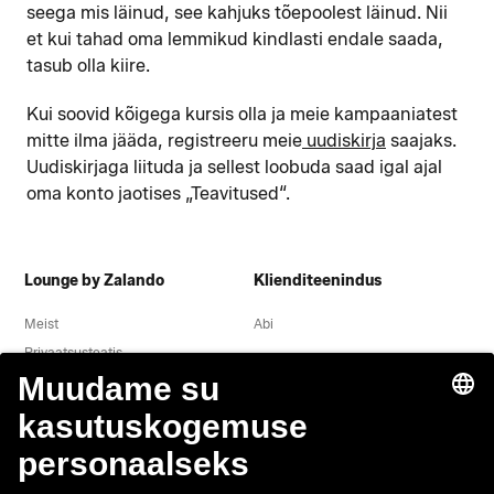
seega mis läinud, see kahjuks tõepoolest läinud. Nii
et kui tahad oma lemmikud kindlasti endale saada,
tasub olla kiire.
Kui soovid kõigega kursis olla ja meie kampaaniatest
mitte ilma jääda, registreeru meie
uudiskirja
saajaks.
Uudiskirjaga liituda ja sellest loobuda saad igal ajal
oma konto jaotises „Teavitused“.
Lounge by Zalando
Klienditeenindus
Meist
Abi
Privaatsusteatis
Õigusteave
Tingimused
Taganemine
Töökohad