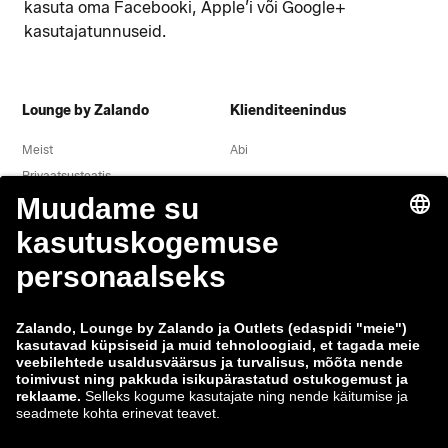
kasuta oma Facebooki, Apple’i või Google+
kasutajatunnuseid.
Lounge by Zalando
Klienditeenindus
Meist
Abi
Privaatsusteatis
Õigusteave
Tingimused
Taganemine
Töökohad
Andmete jälgimine
Teavita haavatavusest
Tooteohutus
Zalando Grupp
Makseviisid
Zalando