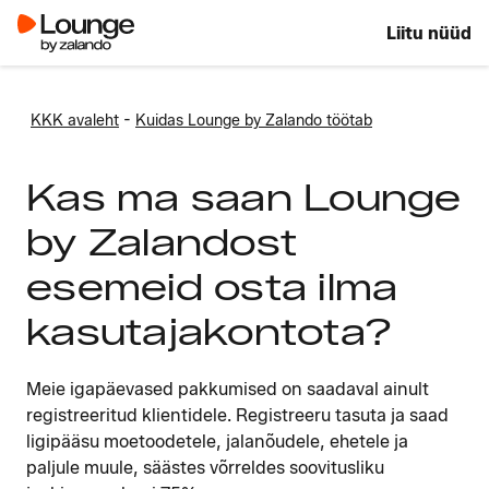
Liitu nüüd
-
KKK avaleht
Kuidas Lounge by Zalando töötab
Kas ma saan Lounge
by Zalandost
esemeid osta ilma
kasutajakontota?
Meie igapäevased pakkumised on saadaval ainult
registreeritud klientidele. Registreeru tasuta ja saad
ligipääsu moetoodetele, jalanõudele, ehetele ja
paljule muule, säästes võrreldes soovitusliku