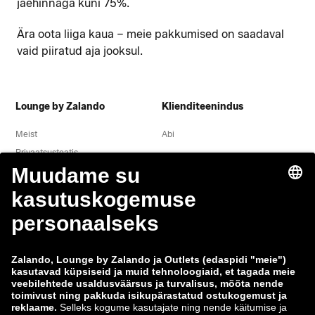
jaehinnaga kuni 75%.
Ära oota liiga kaua – meie pakkumised on saadaval
vaid piiratud aja jooksul.
Lounge by Zalando
Klienditeenindus
Meist
Abi
Privaatsusteatis
Õigusteave
Tingimused
Taganemine
Töökohad
Andmete jälgimine
Teavita haavatavusest
Tooteohutus
Zalando Grupp
Makseviisid