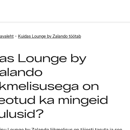
-
avaleht
Kuidas Lounge by Zalando töötab
as Lounge by
alando
iikmelisusega on
eotud ka mingeid
ulusid?
Sinu Lounge by Zalando liikmelisus on täiesti tasuta ja see