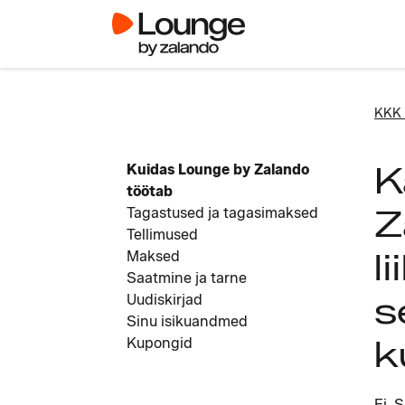
KKK 
K
Kuidas Lounge by Zalando
töötab
Z
Tagastused ja tagasimaksed
Tellimused
l
Maksed
Saatmine ja tarne
s
Uudiskirjad
Sinu isikuandmed
k
Kupongid
Ei. 