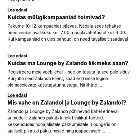
Loe edasi
Kuidas müügikampaaniad toimivad?
Pakume 10-12 kampaaniat päevas. Nädala sees tehakse
need veebis avalikuks kell 7.00, nädalavahetustel kell 8.00.
Kui kampaaniad on üles pandud, on need tavaliselt saadaval
...
Loe edasi
Kuidas ma Lounge by Zalando liikmeks saan?
Registreeru meie veebilehel – see on tasuta ja see pole siduv.
Kui juba oled Zalando klient, saad end sisse logida
olemasolevate kasutajatunnustega. Nii lihtne ...
Loe edasi
Mis vahe on Zalandol ja Lounge by Zalandol?
Zalando ja Lounge by Zalando põhinevad kahel erineval
ärimudelil. Zalando pakub kindlat valikut tooteid,
keskendudes hooajalistele pakkumistele. Lounge’is on
ajaliselt piiratud pakkumised ning igapäevased ...