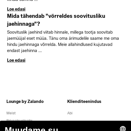
Loe edasi
Mida tähendab "võrreldes soovitusliku
jaehinnaga"?
Soovituslik jaehind viitab hinnale, millega tootja soovitab
jaemüüjal eset müüa. Tänu oma ärimudelile saame me oma
hindu jaehinnaga võrrelda. Meie allahindlused kujutavad
endast jaehinna ...
Loe edasi
Lounge by Zalando
Klienditeenindus
Meist
Abi
Privaatsusteatis
Õigusteave