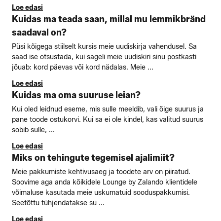
Loe edasi
Kuidas ma teada saan, millal mu lemmikbränd
saadaval on?
Püsi kõigega stiilselt kursis meie uudiskirja vahendusel. Sa
saad ise otsustada, kui sageli meie uudiskiri sinu postkasti
jõuab: kord päevas või kord nädalas. Meie ...
Loe edasi
Kuidas ma oma suuruse leian?
Kui oled leidnud eseme, mis sulle meeldib, vali õige suurus ja
pane toode ostukorvi. Kui sa ei ole kindel, kas valitud suurus
sobib sulle, ...
Loe edasi
Miks on tehingute tegemisel ajalimiit?
Meie pakkumiste kehtivusaeg ja toodete arv on piiratud.
Soovime aga anda kõikidele Lounge by Zalando klientidele
võimaluse kasutada meie uskumatuid sooduspakkumisi.
Seetõttu tühjendatakse su ...
Loe edasi