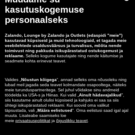
Tingimused
Taganemine
Töökohad
Andmete jälgimine
Teavita haavatavusest
Tooteohutus
Zalando Grupp
Makseviisid
Zalando
ABOUT YOU
Leiad meid ka siit
Saatmis- ja tarnepartner
Äpid