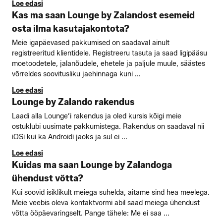
Loe edasi
Kas ma saan Lounge by Zalandost esemeid
osta ilma kasutajakontota?
Meie igapäevased pakkumised on saadaval ainult
registreeritud klientidele. Registreeru tasuta ja saad ligipääsu
moetoodetele, jalanõudele, ehetele ja paljule muule, säästes
võrreldes soovitusliku jaehinnaga kuni ...
Loe edasi
Lounge by Zalando rakendus
Laadi alla Lounge’i rakendus ja oled kursis kõigi meie
ostuklubi uusimate pakkumistega. Rakendus on saadaval nii
iOSi kui ka Androidi jaoks ja sul ei ...
Loe edasi
Kuidas ma saan Lounge by Zalandoga
ühendust võtta?
Kui soovid isiklikult meiega suhelda, aitame sind hea meelega.
Meie veebis oleva kontaktvormi abil saad meiega ühendust
võtta ööpäevaringselt. Pange tähele: Me ei saa ...