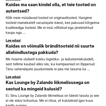
Kuidas ma saan kindel olla, et teie tooted on
autentsed?
Kõik meie müüdavad tooted on originaaltooted. Hangime
tooteid mainekatelt varustajate käest, kes pakuvad kõrgeima
kvaliteediga tooteid. Me ei müü võltsitud ega järeletehtud
kaupu ega ...
Loe edasi
Kuidas on võimalik bränditooteid nii suurte
allahindlustega pakkuda?
Me hoiame oluliselt kokku logistika- ja ladustamiskuludelt,
sest tellime kaubad alles siis, kui kampaaniad on lõppenud.
Tänu vahendajate puudumisele ei pea me tasuma ka ...
Loe edasi
Kas Lounge by Zalando liikmelisusega on
seotud ka mingeid kulusid?
Ei. Sinu Lounge by Zalando liikmelisus on täiesti tasuta ja see
ei ole siduv kohustus. Me ei nõua, et kulutaksid igas kuus
kindla summa ...